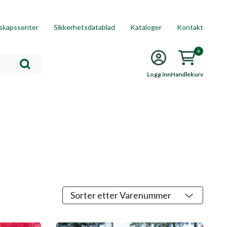
skapssenter
Sikkerhetsdatablad
Kataloger
Kontakt
0
Logg inn
Handlekurv