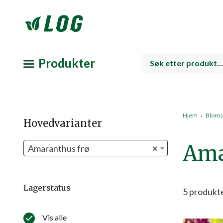
Produkter
Hjem
›
Bloms
Hovedvarianter
Ama
Amaranthus frø
×
Lagerstatus
5
produkt
Vis alle