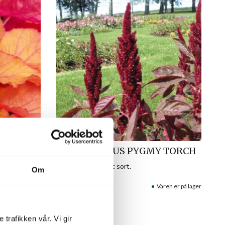
T.
AMARANTHUS PYGMY TORCH
Mørkerød, opprett sort.
Om
Varenr: 43265003
Varen er på lager
aren er på lager
Pris
fra
300
kr
 trafikken vår. Vi gir