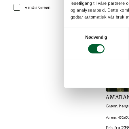
lesetilgang til våre partnere
Viridis Green
og analysearbeid. Dette kom
godtar automatisk vår bruk a
S
Nødvendig
a
m
t
y
k
k
e
v
a
AMARAN
l
Grønn, heng
g
Varenr: 43265
Pris
fra
239