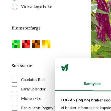
Vis kun lagerførte
Blomsterfarge
Sortsserie
AMARAN
Caudatus Red
Mørkrød, he
Samtykke
Early Splendor
Varenr: 43263
Molten Fire
LOG AS (log.no) bruker coo
Pris
fra
184
Paniculatus Pygmy Torch
Vi bruker informasjonskapsler