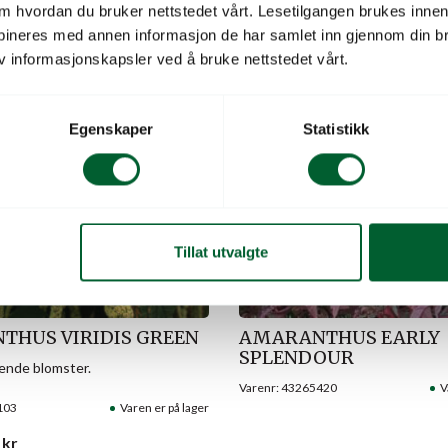
 om hvordan du bruker nettstedet vårt. Lesetilgangen brukes inne
bineres med annen informasjon de har samlet inn gjennom din br
v informasjonskapsler ved å bruke nettstedet vårt.
Egenskaper
Statistikk
Tillat utvalgte
THUS VIRIDIS GREEN
AMARANTHUS EARLY
SPLENDOUR
ende blomster.
Varenr: 43265420
V
103
Varen er på lager
kr