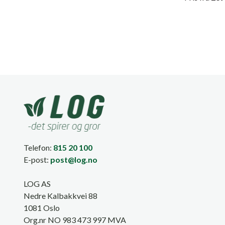
Telefon:
815 20 100
E-post:
post@log.no
LOG AS
Nedre Kalbakkvei 88
1081 Oslo
Org.nr NO 983 473 997 MVA