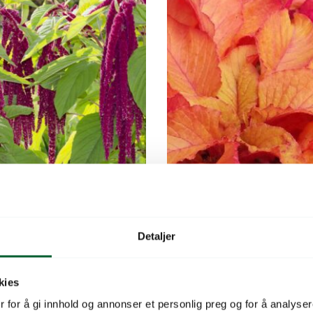
THUS CAUDATUS RED
AMARANTHUS GANGE
MOLTEN FIRE
ngende blomster.
Detaljer
Fargesterke blader.
003
Varen er på lager
Varenr: 43263520
V
kies
kr
Pris
fra
147
kr
 for å gi innhold og annonser et personlig preg og for å analysere