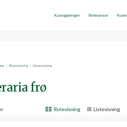
Kunngjøringer
Referanser
Kunn
ter
›
Blomsterfrø
›
Cineraria frø
raria frø
er
Rutevisning
Listevisning