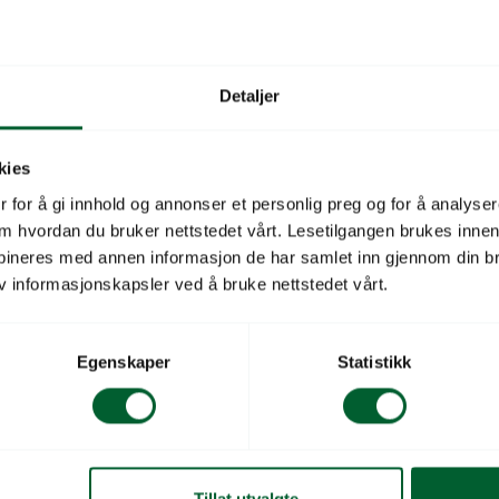
Detaljer
kies
 for å gi innhold og annonser et personlig preg og for å analysere
 om hvordan du bruker nettstedet vårt. Lesetilgangen brukes inne
bineres med annen informasjon de har samlet inn gjennom din br
v informasjonskapsler ved å bruke nettstedet vårt.
RIA MARITIMA
CINERARIA MARITIM
UST
LOOK
Egenskaper
Statistikk
050
Varen er på lager
Varenr: 45164150
V
kr
Pris
fra
175
kr
Tillat utvalgte