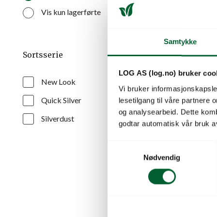
Vis kun lagerførte
Samtykke
Sortsserie
LOG AS (log.no) bruker coo
New Look
Vi bruker informasjonskapsler
Quick Silver
lesetilgang til våre partnere
og analysearbeid. Dette kom
Silverdust
godtar automatisk vår bruk a
CINERA
S
SILVERD
Nødvendig
a
m
Varenr: 45164
t
Pris
fra
106
y
k
k