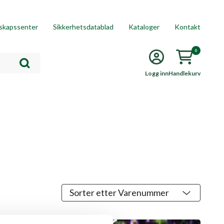
skapssenter
Sikkerhetsdatablad
Kataloger
Kontakt
0
Logg inn
Handlekurv