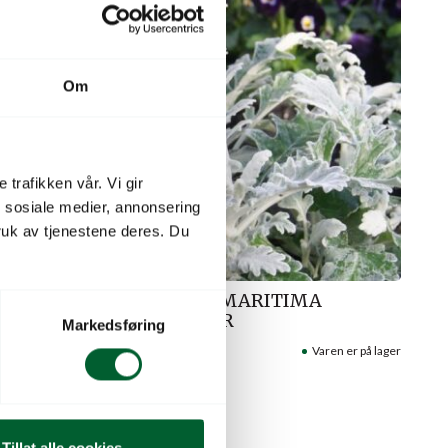
Om
 trafikken vår. Vi gir
n sosiale medier, annonsering
uk av tjenestene deres. Du
A NEW
CINERARIA MARITIMA
QIUCKSILVER
Markedsføring
aren er på lager
Varenr: 45164720
Varen er på lager
Pris
fra
157
kr
Tillat alle cookies