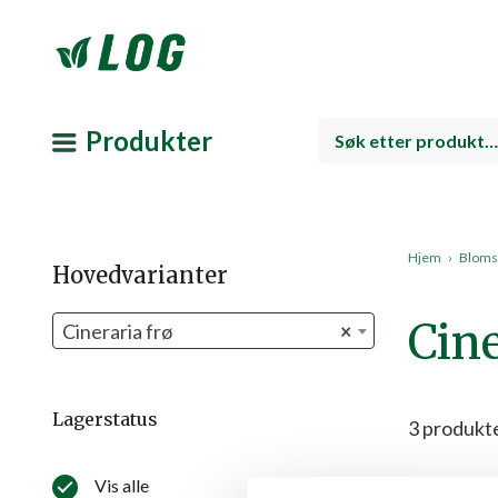
Produkter
Hjem
›
Bloms
Hovedvarianter
Cine
Cineraria frø
×
Lagerstatus
3
produkt
Vis alle