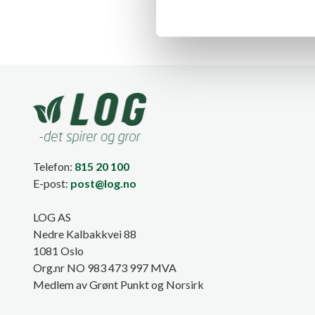
e
v
a
l
g
Telefon:
815 20 100
E-post:
post@log.no
LOG AS
Nedre Kalbakkvei 88
1081 Oslo
Org.nr NO 983 473 997 MVA
Medlem av Grønt Punkt og Norsirk