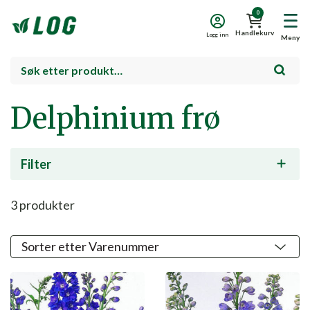
0
Handlekurv
Logg inn
Meny
Delphinium frø
Filter
3
produkter