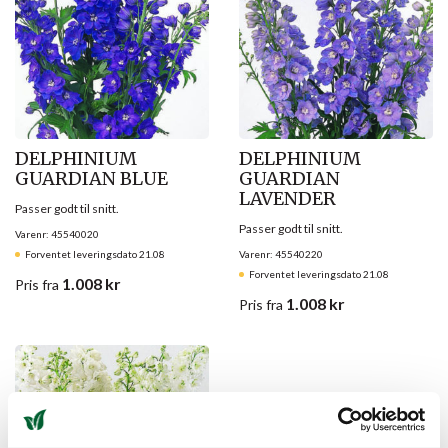
DELPHINIUM
DELPHINIUM
GUARDIAN BLUE
GUARDIAN
LAVENDER
Passer godt til snitt.
Passer godt til snitt.
Varenr: 45540020
Forventet leveringsdato 21.08
Varenr: 45540220
Forventet leveringsdato 21.08
1.008
kr
Pris
fra
1.008
kr
Pris
fra