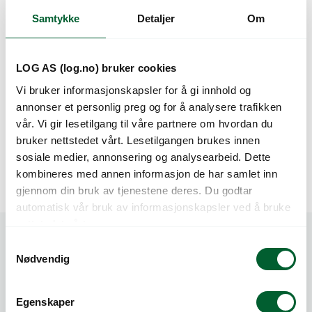
Samtykke
Detaljer
Om
LOG AS (log.no) bruker cookies
DELPHINIUM
GUARDIAN WHITE
Vi bruker informasjonskapsler for å gi innhold og
annonser et personlig preg og for å analysere trafikken
Passer godt til snitt.
vår. Vi gir lesetilgang til våre partnere om hvordan du
Varenr: 45540320
Varen er på lager
bruker nettstedet vårt. Lesetilgangen brukes innen
1.008
kr
Pris
fra
sosiale medier, annonsering og analysearbeid. Dette
kombineres med annen informasjon de har samlet inn
gjennom din bruk av tjenestene deres. Du godtar
automatisk vår bruk av informasjonskapsler ved å bruke
nettstedet vårt.
S
Nødvendig
a
m
t
Egenskaper
y