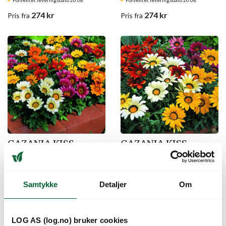
274
kr
274
kr
Pris
fra
Pris
fra
GAZANIA KISS
GAZANIA KISS
MIXTURE
FROSTY MIX
Kiss-serien er en kompakt og god
Kiss-serien er en kompakt og god
sort.
sort.
Samtykke
Detaljer
Om
Varenr: 45963720
Varen er på lager
Varenr: 45963820
Varen er på lager
274
kr
274
kr
Pris
fra
Pris
fra
LOG AS (log.no) bruker cookies