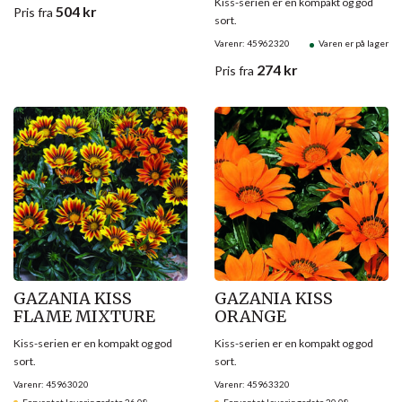
Kiss-serien er en kompakt og god
504
kr
Pris
fra
sort.
Varenr: 45962320
Varen er på lager
274
kr
Pris
fra
GAZANIA KISS
GAZANIA KISS
FLAME MIXTURE
ORANGE
Kiss-serien er en kompakt og god
Kiss-serien er en kompakt og god
sort.
sort.
Varenr: 45963020
Varenr: 45963320
Forventet leveringsdato 26.08
Forventet leveringsdato 20.08