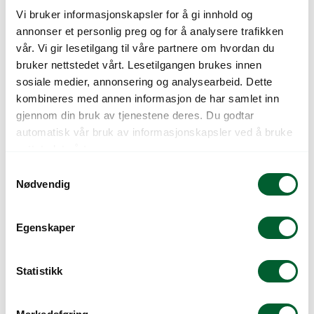
Vi bruker informasjonskapsler for å gi innhold og
annonser et personlig preg og for å analysere trafikken
vår. Vi gir lesetilgang til våre partnere om hvordan du
bruker nettstedet vårt. Lesetilgangen brukes innen
sosiale medier, annonsering og analysearbeid. Dette
kombineres med annen informasjon de har samlet inn
gjennom din bruk av tjenestene deres. Du godtar
automatisk vår bruk av informasjonskapsler ved å bruke
nettstedet vårt.
GAZANIA NEW DAY
GAZANIA NEW DAY
MIXED
BRONZE SHADE
S
Nødvendig
a
Varenr: 45967020
Varen er på lager
Varenr: 45967120
Varen er på lager
m
319
kr
319
kr
Pris
fra
Pris
fra
t
Egenskaper
y
k
k
Statistikk
e
v