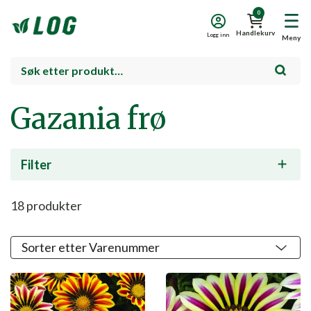
0
Handlekurv
Logg inn
Meny
Gazania frø
Filter
18
produkter