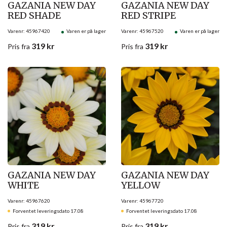
GAZANIA NEW DAY
GAZANIA NEW DAY
RED SHADE
RED STRIPE
Varenr: 45967420
Varen er på lager
Varenr: 45967520
Varen er på lager
319
kr
319
kr
Pris
fra
Pris
fra
GAZANIA NEW DAY
GAZANIA NEW DAY
WHITE
YELLOW
Varenr: 45967620
Varenr: 45967720
Forventet leveringsdato 17.08
Forventet leveringsdato 17.08
319
kr
319
kr
Pris
fra
Pris
fra