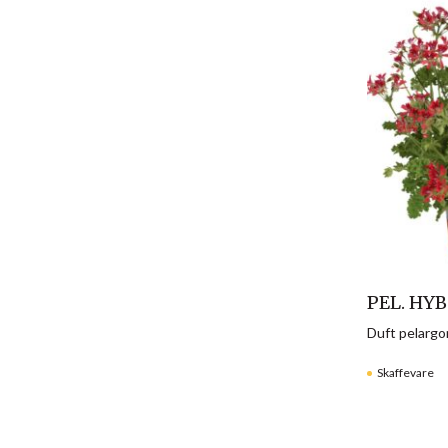
PEL. HY
Duft pelarg
Skaffevare