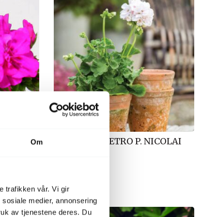
PEL. HORT. RETRO P. NICOLAI
Om
Prins Nicolai
Skaffevare
 trafikken vår. Vi gir
n sosiale medier, annonsering
uk av tjenestene deres. Du