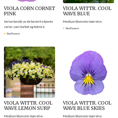
VIOLA CORN CORNET
VIOLA WITTR. COOL
PINK
WAVE BLUE
Serien består av de beste fra kjente
Medium blomsterstørrelse.
serier som Sorbet og Admire.
Skaffevare
Skaffevare
VIOLA WITTR. COOL
VIOLA WITTR. COOL
WAVE LEMON SURP
WAVE BLUE SKIES
Medium blomsterstørrelse.
Medium blomsterstørrelse.