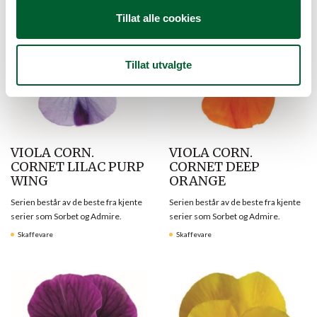
Tillat alle cookies
Tillat utvalgte
VIOLA CORN.
VIOLA CORN.
CORNET LILAC PURP
CORNET DEEP
WING
ORANGE
Serien består av de beste fra kjente
Serien består av de beste fra kjente
serier som Sorbet og Admire.
serier som Sorbet og Admire.
Skaffevare
Skaffevare