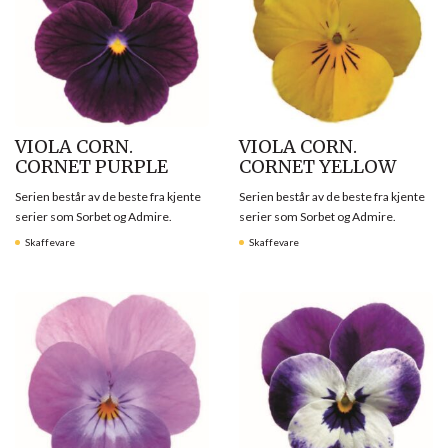
VIOLA CORN.
VIOLA CORN.
CORNET PURPLE
CORNET YELLOW
Serien består av de beste fra kjente
Serien består av de beste fra kjente
serier som Sorbet og Admire.
serier som Sorbet og Admire.
Skaffevare
Skaffevare