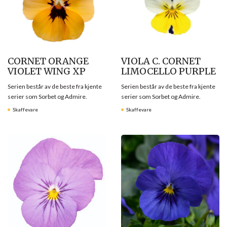
CORNET ORANGE
VIOLA C. CORNET
VIOLET WING XP
LIMOCELLO PURPLE
Serien består av de beste fra kjente
Serien består av de beste fra kjente
serier som Sorbet og Admire.
serier som Sorbet og Admire.
Skaffevare
Skaffevare