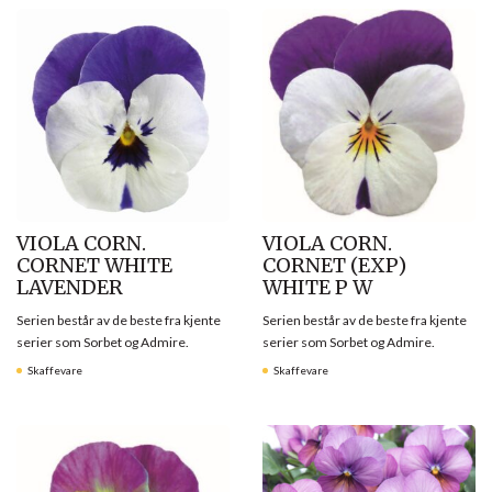
VIOLA CORN.
VIOLA CORN.
CORNET WHITE
CORNET (EXP)
LAVENDER
WHITE P W
Serien består av de beste fra kjente
Serien består av de beste fra kjente
serier som Sorbet og Admire.
serier som Sorbet og Admire.
Skaffevare
Skaffevare