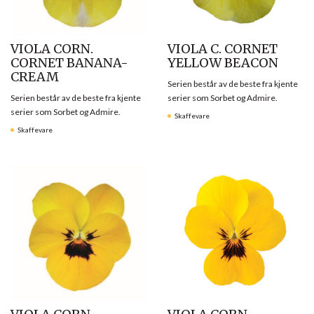
VIOLA CORN.
VIOLA C. CORNET
CORNET BANANA-
YELLOW BEACON
CREAM
Serien består av de beste fra kjente
Serien består av de beste fra kjente
serier som Sorbet og Admire.
serier som Sorbet og Admire.
Skaffevare
Skaffevare