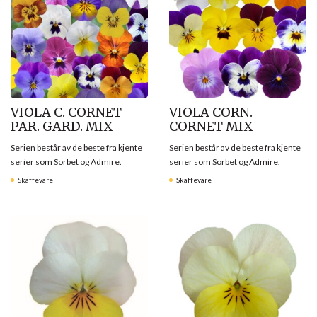
VIOLA C. CORNET
VIOLA CORN.
PAR. GARD. MIX
CORNET MIX
Serien består av de beste fra kjente
Serien består av de beste fra kjente
serier som Sorbet og Admire.
serier som Sorbet og Admire.
Skaffevare
Skaffevare