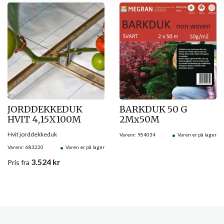
JORDDEKKEDUK
BARKDUK 50 G
HVIT 4,15X100M
2Mx50M
Hvit jorddekkeduk
Varenr: 954034
Varen er på lager
Varenr: 683220
Varen er på lager
3.524
kr
Pris
fra