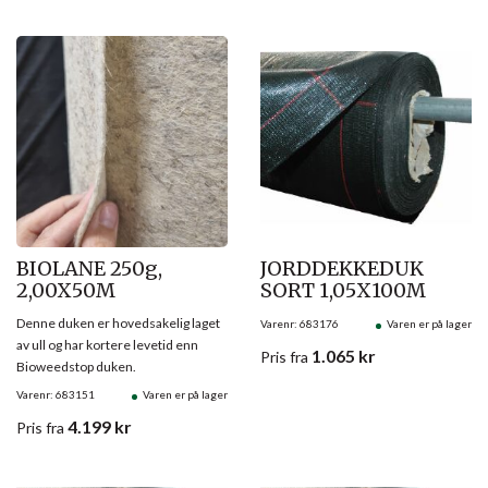
BIOLANE 250g,
JORDDEKKEDUK
2,00X50M
SORT 1,05X100M
Denne duken er hovedsakelig laget
Varenr: 683176
Varen er på lager
av ull og har kortere levetid enn
1.065
kr
Pris
fra
Bioweedstop duken.
Varenr: 683151
Varen er på lager
4.199
kr
Pris
fra