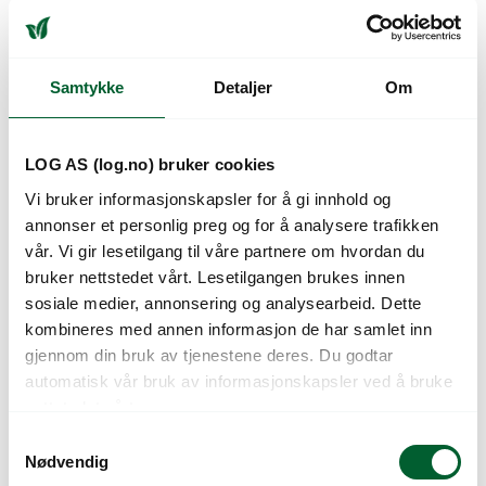
Samtykke
Detaljer
Om
JORDDEKKEDUK
JORDDEKKEDUK
SORT 2,07X100M
SORT 3,30X100M
Varenr: 683182
Varen er på lager
Varenr: 683184
Varen er på lager
LOG AS (log.no) bruker cookies
2.089
kr
3.266
kr
Pris
fra
Pris
fra
Vi bruker informasjonskapsler for å gi innhold og
annonser et personlig preg og for å analysere trafikken
vår. Vi gir lesetilgang til våre partnere om hvordan du
bruker nettstedet vårt. Lesetilgangen brukes innen
sosiale medier, annonsering og analysearbeid. Dette
kombineres med annen informasjon de har samlet inn
gjennom din bruk av tjenestene deres. Du godtar
automatisk vår bruk av informasjonskapsler ved å bruke
nettstedet vårt.
S
JORDDEKKEDUK
JORDDEKKEDUK
Nødvendig
a
SORT 4,15X100M
SORT 5,15X100M