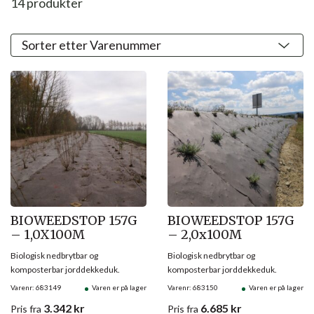
14
produkter
BIOWEEDSTOP 157G
BIOWEEDSTOP 157G
– 1,0X100M
– 2,0x100M
Biologisk nedbrytbar og
Biologisk nedbrytbar og
komposterbar jorddekkeduk.
komposterbar jorddekkeduk.
Varenr: 683149
Varen er på lager
Varenr: 683150
Varen er på lager
3.342
kr
6.685
kr
Pris
fra
Pris
fra