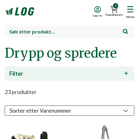
0
Handlekurv
Logg inn
Meny
Drypp og spredere
Filter
23
produkter
Nyhet!
Nyhet!