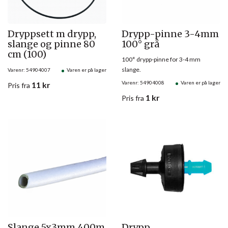
Dryppsett m drypp,
Drypp-pinne 3-4mm
slange og pinne 80
100° grå
cm (100)
100° drypp-pinne for 3-4 mm
slange.
Varenr: 54904007
Varen er på lager
Varenr: 54904008
Varen er på lager
11
kr
Pris
fra
1
kr
Pris
fra
Slange 5x3mm 400m
Drypp