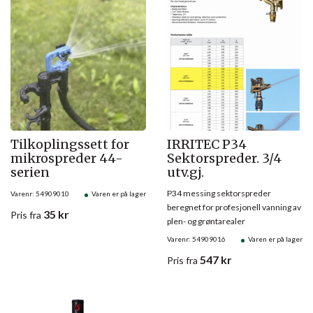
Tilkoplingssett for
IRRITEC P34
mikrospreder 44-
Sektorspreder. 3/4
serien
utv.gj.
P34 messing sektorspreder
Varenr: 54909010
Varen er på lager
beregnet for profesjonell vanning av
35
kr
Pris
fra
plen- og grøntarealer
Varenr: 54909016
Varen er på lager
547
kr
Pris
fra