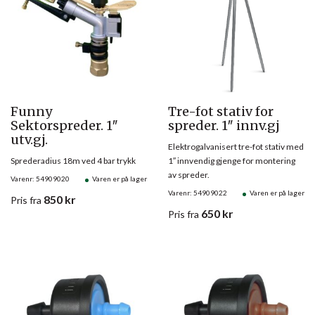
Funny
Tre-fot stativ for
Sektorspreder. 1″
spreder. 1″ innv.gj
utv.gj.
Elektrogalvanisert tre-fot stativ med
Sprederadius 18m ved 4 bar trykk
1″ innvendig gjenge for montering
av spreder.
Varenr: 54909020
Varen er på lager
Varenr: 54909022
Varen er på lager
850
kr
Pris
fra
650
kr
Pris
fra