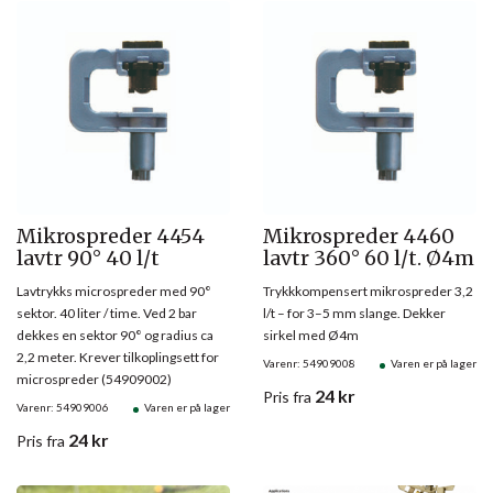
Mikrospreder 4454
Mikrospreder 4460
lavtr 90° 40 l/t
lavtr 360° 60 l/t. Ø4m
Lavtrykks microspreder med 90°
Trykkkompensert mikrospreder 3,2
sektor. 40 liter / time. Ved 2 bar
l/t – for 3–5 mm slange. Dekker
dekkes en sektor 90° og radius ca
sirkel med Ø4m
2,2 meter. Krever tilkoplingsett for
Varenr: 54909008
Varen er på lager
microspreder (54909002)
24
kr
Pris
fra
Varenr: 54909006
Varen er på lager
24
kr
Pris
fra