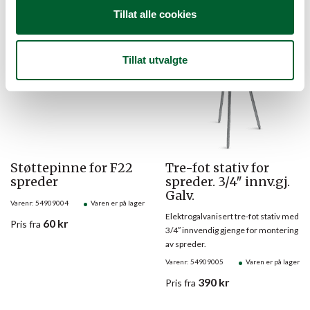
Tillat alle cookies
Tillat utvalgte
Støttepinne for F22
Tre-fot stativ for
spreder
spreder. 3/4″ innv.gj.
Galv.
Varenr: 54909004
Varen er på lager
Elektrogalvanisert tre-fot stativ med
60
kr
Pris
fra
3/4″ innvendig gjenge for montering
av spreder.
Varenr: 54909005
Varen er på lager
390
kr
Pris
fra