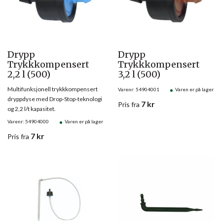
Drypp
Drypp
Trykkkompensert
Trykkkompensert
2,2 l (500)
3,2 l (500)
Multifunksjonell trykkkompensert
Varenr: 54904001
Varen er på lager
dryppdyse med Drop-Stop-teknologi
7
kr
Pris
fra
og 2,2 l/t kapasitet.
Varenr: 54904000
Varen er på lager
7
kr
Pris
fra