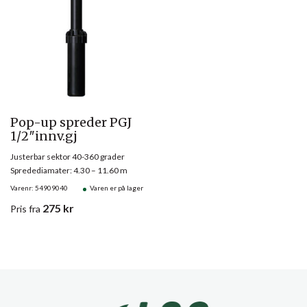
Pop-up spreder PGJ
1/2″innv.gj
Justerbar sektor 40-360 grader
Spredediamater: 4.30 – 11.60 m
Varenr: 54909040
Varen er på lager
275
kr
Pris
fra