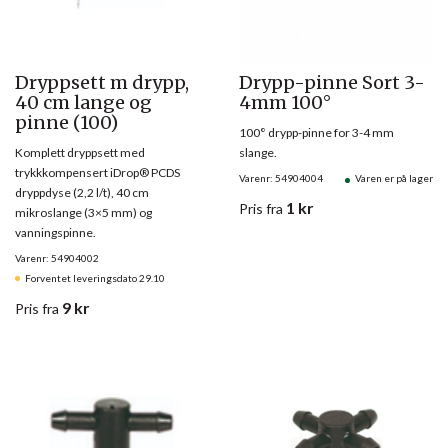
Dryppsett m drypp,
Drypp-pinne Sort 3-
40 cm lange og
4mm 100°
pinne (100)
100° drypp-pinne for 3-4 mm
Komplett dryppsett med
slange.
trykkkompensert iDrop® PCDS
Varenr: 54904004
Varen er på lager
dryppdyse (2,2 l/t), 40 cm
1
kr
Pris
fra
mikroslange (3×5 mm) og
vanningspinne.
Varenr: 54904002
Forventet leveringsdato 29.10
9
kr
Pris
fra