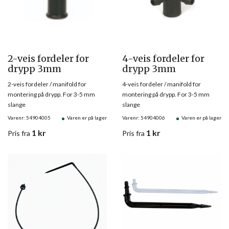
2-veis fordeler for
4-veis fordeler for
drypp 3mm
drypp 3mm
2-veis fordeler / manifold for
4-veis fordeler / manifold for
montering på drypp. For 3-5 mm
montering på drypp. For 3-5 mm
slange
slange
Varenr: 54904005
Varen er på lager
Varenr: 54904006
Varen er på lager
1
kr
1
kr
Pris
fra
Pris
fra