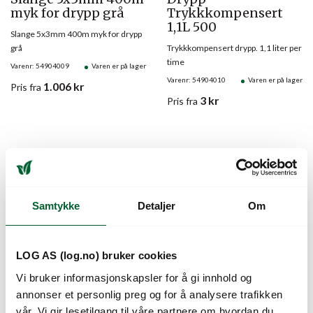
myk for drypp grå
Trykkkompensert
1,1L 500
Slange 5x3mm 400m myk for drypp
grå
Trykkkompensert drypp. 1,1 liter per
time
Varenr: 54904009
Varen er på lager
Varenr: 54904010
Varen er på lager
1.006
kr
Pris
fra
3
kr
Pris
fra
Samtykke
Detaljer
Om
LOG AS (log.no) bruker cookies
Blindplugg 4mm
Rundt dryppsett
Vi bruker informasjonskapsler for å gi innhold og
(500)
iCirkle
annonser et personlig preg og for å analysere trafikken
vår. Vi gir lesetilgang til våre partnere om hvordan du