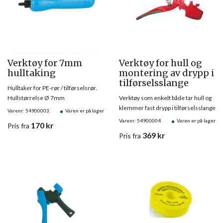
Verktøy for 7mm
Verktøy for hull og
hulltaking
montering av drypp i
tilførselsslange
Hulltaker for PE-rør / tilførselsrør.
Hullstørrelse Ø 7mm
Verktøy som enkelt både tar hull og
klemmer fast drypp i tilførselsslange
Varenr: 54900003
Varen er på lager
Varenr: 54900004
Varen er på lager
170
kr
Pris
fra
369
kr
Pris
fra