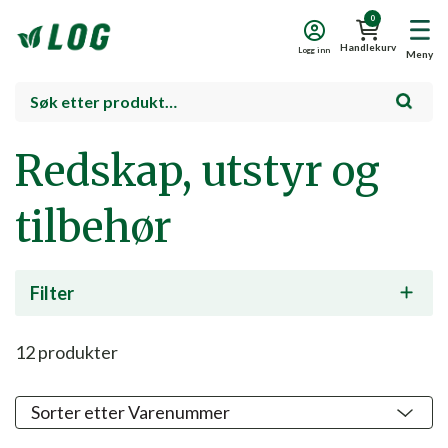
0
Handlekurv
Logg inn
Meny
Redskap, utstyr og
tilbehør
Filter
12
produkter