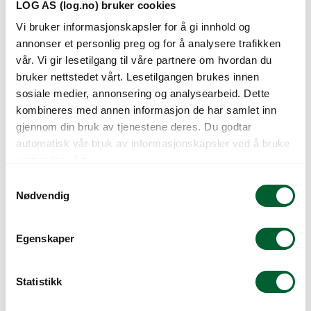
LOG AS (log.no) bruker cookies
Vi bruker informasjonskapsler for å gi innhold og
Avtappingsventil
Ventilboks rund
annonser et personlig preg og for å analysere trafikken
3/4″ innv
Ø22cm h25cm
vår. Vi gir lesetilgang til våre partnere om hvordan du
Slitesterk avtappingsventil i
Rund ventilboks for beskyttelse av
bruker nettstedet vårt. Lesetilgangen brukes innen
polypropylen (PP) med 3/4″
ventiler og koblinger i
sosiale medier, annonsering og analysearbeid. Dette
innvendig gjenge.
vanningsanlegg.
kombineres med annen informasjon de har samlet inn
Varenr: 54902206
Varen er på lager
Varenr: 54906012
Varen er på lager
gjennom din bruk av tjenestene deres. Du godtar
12
kr
295
kr
Pris
fra
Pris
fra
automatisk vår bruk av informasjonskapsler ved å bruke
nettstedet vårt.
S
Nødvendig
a
m
t
Egenskaper
y
k
k
Statistikk
e