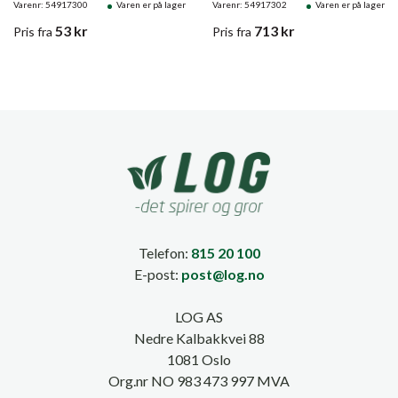
Varenr: 54917300
Varen er på lager
Varenr: 54917302
Varen er på lager
53
kr
713
kr
Pris
fra
Pris
fra
Telefon:
815 20 100
E-post:
post@log.no
LOG AS
Nedre Kalbakkvei 88
1081 Oslo
Org.nr NO 983 473 997 MVA