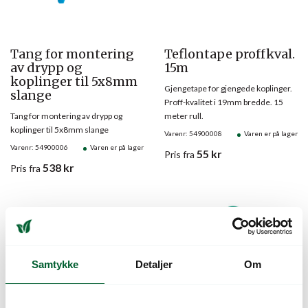
Tang for montering
Teflontape proffkval.
av drypp og
15m
koplinger til 5x8mm
Gjengetape for gjengede koplinger.
slange
Proff-kvalitet i 19mm bredde. 15
Tang for montering av drypp og
meter rull.
koplinger til 5x8mm slange
Varenr: 54900008
Varen er på lager
Varenr: 54900006
Varen er på lager
55
kr
Pris
fra
538
kr
Pris
fra
Samtykke
Detaljer
Om