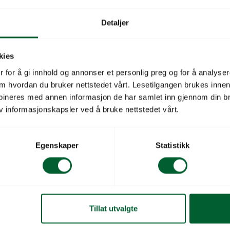
ange 16 mm 50m 30cm
Dryppslange 16 mm 5
sert dryppslange med
Trykkkompensert dryppslange me
Detaljer
drypphoder for jevn vannfordeling
dryppkropp og innebygd Drop-St
004
Varen er på lager
Varenr: 54916006
V
kies
kr
Pris
fra
3.318
kr
 for å gi innhold og annonser et personlig preg og for å analysere
 om hvordan du bruker nettstedet vårt. Lesetilgangen brukes inne
bineres med annen informasjon de har samlet inn gjennom din br
v informasjonskapsler ved å bruke nettstedet vårt.
Egenskaper
Statistikk
Tillat utvalgte