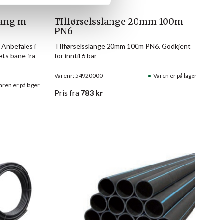
ang m
TIlførselsslange 20mm 100m
PN6
Anbefales i
TIlførselsslange 20mm 100m PN6. Godkjent
ets bane fra
for inntil 6 bar
Varenr: 54920000
Varen er på lager
aren er på lager
Pris
fra
783
kr