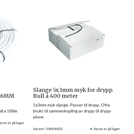
Slange 5x3mm myk for drypp.
 16MM
Rull á 400 meter
5x3mm myk slange. Passer til drypp. Ofte
ull a 100m
brukt til sammenkopling av drypp til drypp-
pinne
aren er på lager
Varenr: 54904003
Varen er på lager