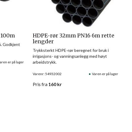
m 100m
HDPE-rør 32mm PN16 6m rette
lengder
. Godkjent
Trykksterkt HDPE-rør beregnet for bruk i
irrigasjons- og vanningsanlegg med høyt
arbeidstrykk.
aren er på lager
Varenr: 54932002
Varen er på lager
Pris
fra
160
kr