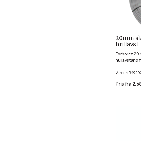
20mm sla
hullavst
Forboret 20 
hullavstand f
Varenr: 54920
Pris
fra
2.6