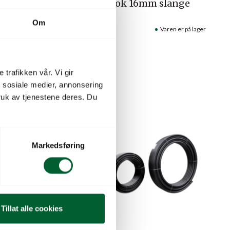
00m 30cm
Opphengskrok 16mm slange
(500)
d flat
Om
op
Varenr: 54916900
Varen er på lager
Pris
fra
0,80
kr
aren er på lager
 trafikken vår. Vi gir
n sosiale medier, annonsering
uk av tjenestene deres. Du
Markedsføring
Tillat alle cookies