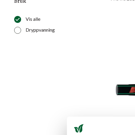
Bruk
Vis alle
Dryppvanning