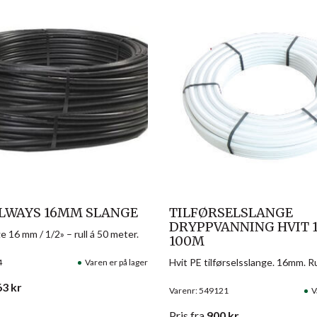
LWAYS 16MM SLANGE
TILFØRSELSLANGE
DRYPPVANNING HVIT
e 16 mm / 1/2» – rull á 50 meter.
100M
Hvit PE tilførselsslange. 16mm. R
4
Varen er på lager
63
kr
Varenr: 549121
V
Pris
fra
900
kr