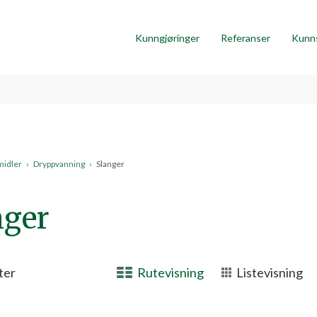
Kunngjøringer
Referanser
Kunn
midler
›
Dryppvanning
›
Slanger
nger
ter
Rutevisning
Listevisning