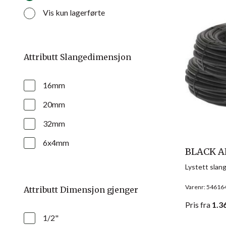
Vis kun lagerførte
Attributt Slangedimensjon
16mm
20mm
32mm
6x4mm
BLACK A
Lystett slang
Varenr: 54616
Attributt Dimensjon gjenger
Pris
fra
1.3
1/2"