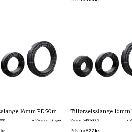
lsslange 16mm PE 50m
Tilførselsslange 16mm
000
Varen er på lager
Varenr: 54916002
V
kr
Pris
fra
537
kr