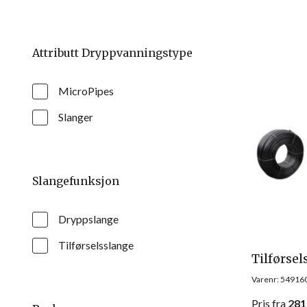
Attributt Dryppvanningstype
MicroPipes
Slanger
Slangefunksjon
Dryppslange
Tilførselsslange
Tilførse
Varenr: 54916
Pris
fra
281