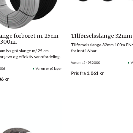
nge forboret m. 25cm
TIlførselsslange 32m
. 300m.
TIlførselsslange 32mm 100m PN6
mm lys grå slange m/ 25 cm
for inntil 6 bar
or jevn og effektiv vannfordeling.
Varenr: 54932000
V
006
Varen er på lager
Pris
fra
1.061
kr
86
kr