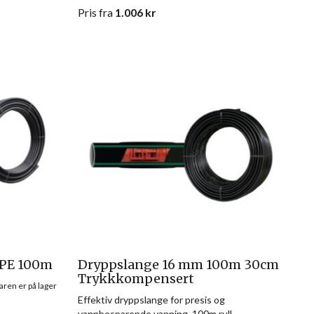
Pris
fra
1.006
kr
 PE 100m
Dryppslange 16 mm 100m 30cm
Trykkkompensert
aren er på lager
Effektiv dryppslange for presis og
vannbesparende vanning. 100m rull.