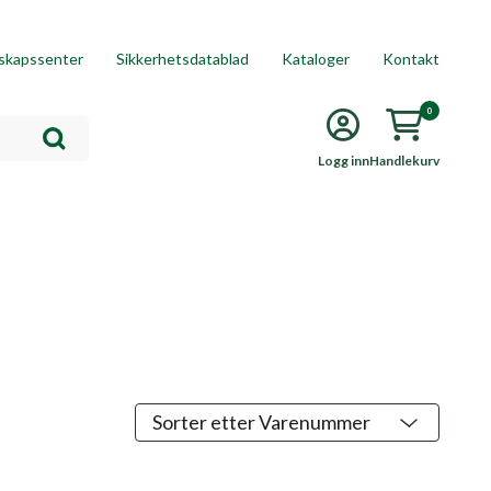
skapssenter
Sikkerhetsdatablad
Kataloger
Kontakt
0
Logg inn
Handlekurv