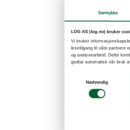
Dryppsl
Trykkkompen
Samtykke
sylindriske 
Varenr: 54916
LOG AS (log.no) bruker coo
Pris
fra
475
Vi bruker informasjonskapsler
lesetilgang til våre partnere
og analysearbeid. Dette kom
godtar automatisk vår bruk a
S
Nødvendig
a
m
t
y
k
k
e