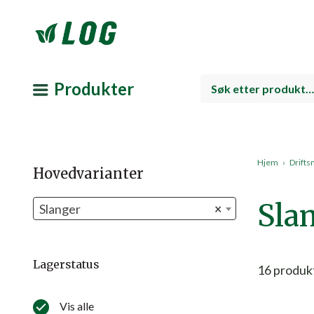
Produkter
Hjem
›
Drifts
Hovedvarianter
Sla
Slanger
×
Lagerstatus
16
produk
Vis alle