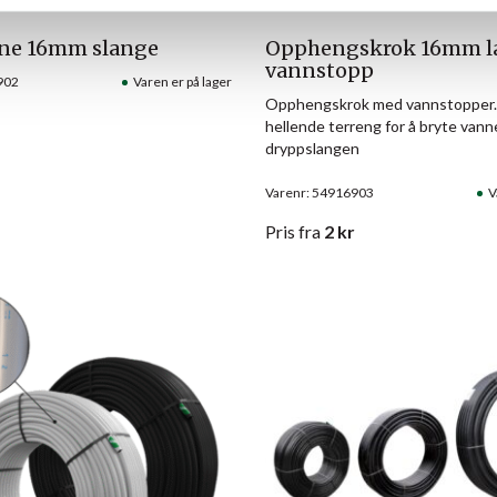
nne 16mm slange
Opphengskrok 16mm l
vannstopp
902
Varen er på lager
Opphengskrok med vannstopper. 
hellende terreng for å bryte vann
dryppslangen
Varenr: 54916903
V
Pris
fra
2
kr