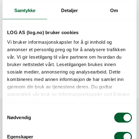
Samtykke
Detaljer
Om
LOG AS (log.no) bruker cookies
Vi bruker informasjonskapsler for å gi innhold og
annonser et personlig preg og for å analysere trafikken
vår. Vi gir lesetilgang til våre partnere om hvordan du
bruker nettstedet vårt. Lesetilgangen brukes innen
sosiale medier, annonsering og analysearbeid. Dette
Vaiere
kombineres med annen informasjon de har samlet inn
gjennom din bruk av tjenestene deres. Du godtar
automatisk vår bruk av informasjonskapsler ved å bruke
nettstedet vårt.
S
Nødvendig
a
m
t
Egenskaper