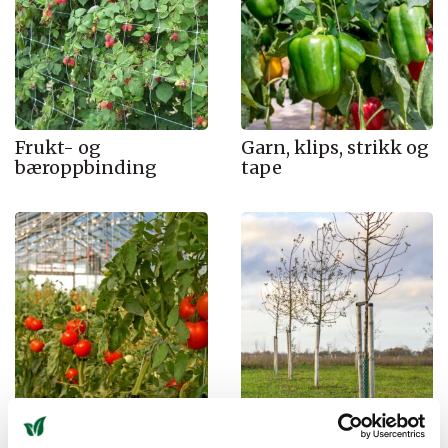
Frukt- og
Garn, klips, strikk og
bæroppbinding
tape
Oppbinding til
Staur og
veksthuskulturer
treoppbinding