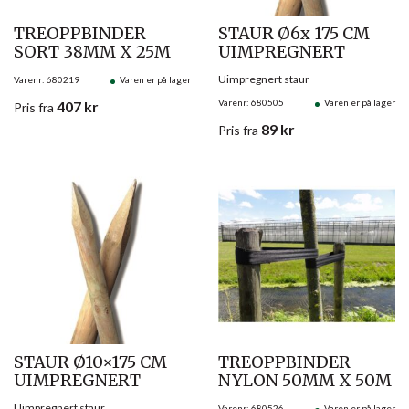
TREOPPBINDER
STAUR Ø6x 175 CM
SORT 38MM X 25M
UIMPREGNERT
Uimpregnert staur
Varenr: 680219
Varen er på lager
Varenr: 680505
Varen er på lager
407
kr
Pris
fra
89
kr
Pris
fra
STAUR Ø10×175 CM
TREOPPBINDER
UIMPREGNERT
NYLON 50MM X 50M
Uimpregnert staur
Varenr: 680526
Varen er på lager