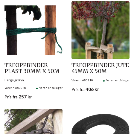
TREOPPBINDER
TREOPPBINDER JUTE
PLAST 30MM X 50M
45MM X 50M
Farge grønn.
Varenr: 680210
Varen er på lager
Varenr: 680048
Varen er på lager
406
kr
Pris
fra
257
kr
Pris
fra