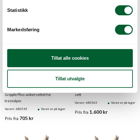
k
k
Statistikk
e
v
Markedsføring
a
l
g
Tillat alle cookies
GRIPPLE JORDANKER
GRIPPLE DRIVER
2022 GPAK PLUS W
TOOL 3: 1,4M
Tillat utvalgte
NO.4 (6 PK)
Passer til Gripple Treoppbindings-
Gripple Plus-ankersettet for
sett
trestolper.
Varenr: 680563
Varen er på lager
Varenr: 680543
Varen er på lager
1.600
kr
Pris
fra
705
kr
Pris
fra