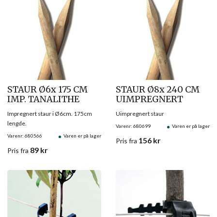
STAUR Ø6x 175 CM
STAUR Ø8x 240 CM
IMP. TANALITHE
UIMPREGNERT
Impregnert staur i Ø6cm. 175cm
Uimpregnert staur
lengde.
Varenr: 680699
Varen er på lager
Varenr: 680566
Varen er på lager
156
kr
Pris
fra
89
kr
Pris
fra