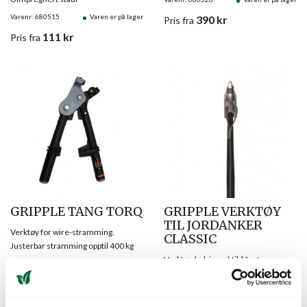
Varenr: 680515
Varen er på lager
390
kr
Pris
fra
111
kr
Pris
fra
GRIPPLE TANG TORQ
GRIPPLE VERKTØY
TIL JORDANKER
Verktøy for wire-stramming.
CLASSIC
Justerbar stramming opptil 400 kg
Verktøy («driver») til å feste
Varenr: 680528
Varen er på lager
jordanker «Classic»
1.075
kr
Pris
fra
Varenr: 680529
Varen er på lager