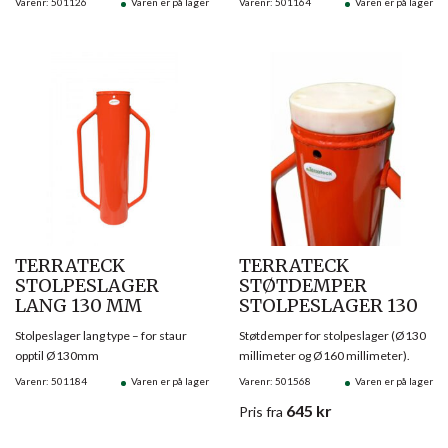
Varenr: 501126
Varen er på lager
Varenr: 501164
Varen er på lager
TERRATECK
TERRATECK
STOLPESLAGER
STØTDEMPER
LANG 130 MM
STOLPESLAGER 130
Stolpeslager lang type – for staur
Støtdemper for stolpeslager (Ø130
opptil Ø130mm
millimeter og Ø160 millimeter).
Varenr: 501184
Varen er på lager
Varenr: 501568
Varen er på lager
645
kr
Pris
fra