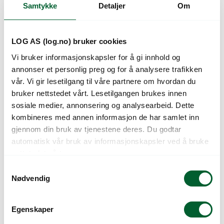
1.405
kr
Pris
fra
Samtykke
Detaljer
Om
LOG AS (log.no) bruker cookies
Vi bruker informasjonskapsler for å gi innhold og
annonser et personlig preg og for å analysere trafikken
vår. Vi gir lesetilgang til våre partnere om hvordan du
bruker nettstedet vårt. Lesetilgangen brukes innen
sosiale medier, annonsering og analysearbeid. Dette
kombineres med annen informasjon de har samlet inn
GRIPPLE TWISTER
GRIPPLE JORDANKER
gjennom din bruk av tjenestene deres. Du godtar
TIL TRÅD 2-3,25MM
2022 APEX NO.4 (6
automatisk vår bruk av informasjonskapsler ved å bruke
(100)
STK.)
nettstedet vårt.
For festing av endetråd – Pakning á
APEX jordanker skaper
S
100 stk
forankringspunkt under bakken.
Nødvendig
a
Varenr: 680535
Varen er på lager
Varenr: 680537
m
Forventet leveringsdato 18.08
159
kr
Pris
fra
t
Egenskaper
845
kr
Pris
fra
y