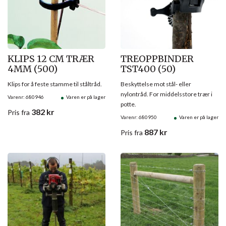
KLIPS 12 CM TRÆR
TREOPPBINDER
4MM (500)
TST400 (50)
Klips for å feste stamme til ståltråd.
Beskyttelse mot stål- eller
nylontråd. For middelsstore trær i
Varenr: 680946
Varen er på lager
potte.
382
kr
Pris
fra
Varenr: 680950
Varen er på lager
887
kr
Pris
fra