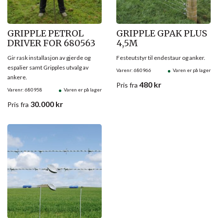
GRIPPLE PETROL
GRIPPLE GPAK PLUS
DRIVER FOR 680563
4,5M
Gir rask installasjon av gjerde og
Festeutstyr til endestaur og anker.
espalier samt Gripples utvalg av
Varenr: 680966
Varen er på lager
ankere.
480
kr
Pris
fra
Varenr: 680958
Varen er på lager
30.000
kr
Pris
fra