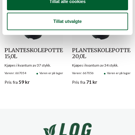
Tillat alle cookies
Tillat utvalgte
PLANTESKOLEPOTTE
PLANTESKOLEPOTTE
15,0L
20,0L
Kjøpes i kvantum av 37 stykk.
Kjøpes i kvantum av 34 stykk.
Varenr: 667054
Varen er på lager
Varenr: 667056
Varen er på lager
59
kr
71
kr
Pris
fra
Pris
fra