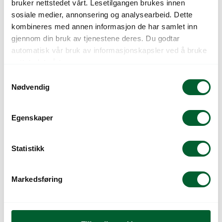
Pris
fra
Pris
fra
bruker nettstedet vårt. Lesetilgangen brukes innen
sosiale medier, annonsering og analysearbeid. Dette
kombineres med annen informasjon de har samlet inn
gjennom din bruk av tjenestene deres. Du godtar
automatisk vår bruk av informasjonskapsler ved å bruke
nettstedet vårt.
S
Nødvendig
a
m
t
Egenskaper
PLANTESKOLEPOTTE
PLANTESKOLEPOTTE
y
10,0L
12,0L
k
k
Statistikk
Kjøpes i kvantum av 50 stykk.
Kjøpes i kvantum av 45 stykk.
e
Varenr: 667050
Varen er på lager
Varenr: 667052
Varen er på lager
v
25
kr
45
kr
Pris
fra
Pris
fra
Markedsføring
a
l
g