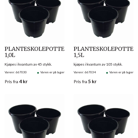
PLANTESKOLEPOTTE
PLANTESKOLEPOTTE
1,0L
1,5L
Kjøpes i kvantum av 45 stykk.
kjøpes i kvantum av 105 stykk.
Varenr: 667030
Varen er på lager
Varenr: 667034
Varen er på lager
4
kr
5
kr
Pris
fra
Pris
fra