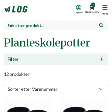
0
Handlekurv
Logg inn
Meny
Planteskolepotter
Filter
12
produkter