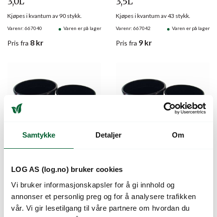
3,0L
3,5L
Kjøpes i kvantum av 90 stykk.
Kjøpes i kvantum av 43 stykk.
Varenr: 667040
Varen er på lager
Varenr: 667042
Varen er på lager
8
kr
9
kr
Pris
fra
Pris
fra
Samtykke
Detaljer
Om
PLANTESKOLEPOTTE
PLANTESKOLEPOTTE
LOG AS (log.no) bruker cookies
5,0L
7,5L
Vi bruker informasjonskapsler for å gi innhold og
Kjøpes i kvantum av 90 stykk.
Kjøpes i kvantum av 70 stykk.
annonser et personlig preg og for å analysere trafikken
Varenr: 667046
Varen er på lager
Varenr: 667048
Varen er på lager
vår. Vi gir lesetilgang til våre partnere om hvordan du
13
kr
24
kr