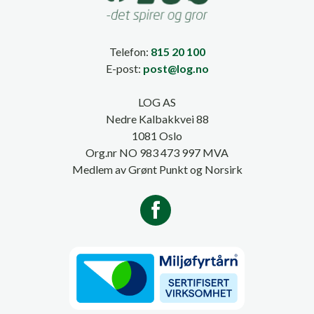
Telefon:
815 20 100
E-post:
post@log.no
LOG AS
Nedre Kalbakkvei 88
1081 Oslo
Org.nr NO 983 473 997 MVA
Medlem av Grønt Punkt og Norsirk