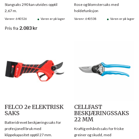
Stangsaks 290 kan utvides opptil
Rose og blomstersaks med
2,67 m.
holdefunksjon
Varenr: 640526
Varen er på lager
Varenr: 640538
Varen er på lager
2.083
kr
Pris
fra
FELCO 2e ELEKTRISK
CELLFAST
SAKS
BESKJÆRINGSSAKS
22 MM
Batteridrevet beskjæringssaks for
profesjonell bruk med
Kraftig enhåndssaks for friske
klippekapasitet opptil 27 mm.
greiner og skudd, med