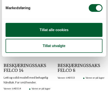
Varenr: 640511
Varen er på lager
Varenr: 640512
Varen er på lager
v
Markedsføring
a
l
g
Tillat alle cookies
Tillat utvalgte
BESKJÆRINGSSAKS
BESKJÆRINGSSAKS
FELCO 14
FELCO 8
Lett og solid modell med behagelig
Varenr: 640515
Varen er på lager
håndtak. For små hender.
Varenr: 640514
Varen er på lager