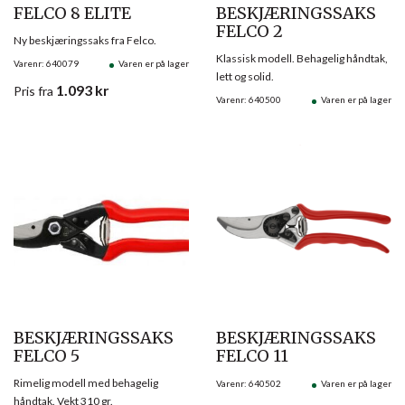
FELCO 8 ELITE
BESKJÆRINGSSAKS
FELCO 2
Ny beskjæringssaks fra Felco.
Klassisk modell. Behagelig håndtak,
Varenr: 640079
Varen er på lager
lett og solid.
1.093
kr
Pris
fra
Varenr: 640500
Varen er på lager
BESKJÆRINGSSAKS
BESKJÆRINGSSAKS
FELCO 5
FELCO 11
Rimelig modell med behagelig
Varenr: 640502
Varen er på lager
håndtak. Vekt 310 gr.