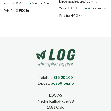
klippekapasitet opptil 22 mm.
Varenr: 640865
Varen er på lager
Varenr: 672240
Varen er på lager
2.900
kr
Pris
fra
442
kr
Pris
fra
Telefon:
815 20 100
E-post:
post@log.no
LOG AS
Nedre Kalbakkvei 88
1081 Oslo