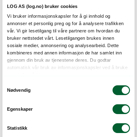
LOG AS (log.no) bruker cookies
BESKJÆRINGSSAKS
BESKJÆRINGSSAKS
Vi bruker informasjonskapsler for å gi innhold og
FELCO 160 S
FELCO 7
annonser et personlig preg og for å analysere trafikken
Basismodell. For små hender.
Varenr: 640510
Varen er på lager
vår. Vi gir lesetilgang til våre partnere om hvordan du
Varenr: 640508
Varen er på lager
bruker nettstedet vårt. Lesetilgangen brukes innen
sosiale medier, annonsering og analysearbeid. Dette
kombineres med annen informasjon de har samlet inn
gjennom din bruk av tjenestene deres. Du godtar
automatisk vår bruk av informasjonskapsler ved å bruke
nettstedet vårt.
S
Nødvendig
a
m
t
Egenskaper
y
BESKJÆRINGSSAKS
BESKJÆRINGSSAKS
k
FELCO 17
FELCO 10
k
Statistikk
Med rullegrep. For venstrehendte
Med rullegrep. For venstrehendte
e