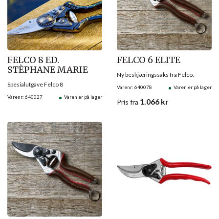
FELCO 8 ED.
FELCO 6 ELITE
STÈPHANE MARIE
Ny beskjæringssaks fra Felco.
Spesialutgave Felco 8
Varenr: 640078
Varen er på lager
Varenr: 640027
Varen er på lager
1.066
kr
Pris
fra