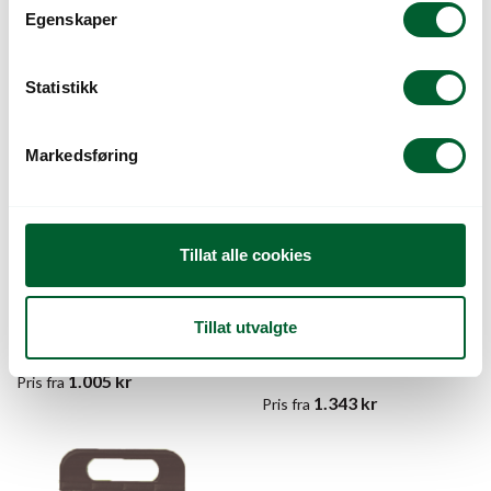
t
Egenskaper
y
k
k
Statistikk
e
v
Markedsføring
a
l
g
Tillat alle cookies
TERRATECK SÅHJUL
FESTEBRAKETT
24B10 ERTER
GALV/SVART Ø43
Til Ebra såmaskin
Festebrakett til selvvanningskasse
Tillat utvalgte
for å lage en stolpeampel.
Varenr: 501519
Varen er på lager
Varenr: 677847
Varen er på lager
1.005
kr
Pris
fra
1.343
kr
Pris
fra