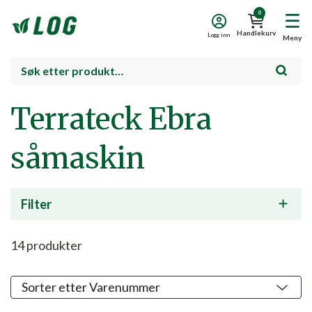
0
Handlekurv
Logg inn
Meny
Terrateck Ebra
såmaskin
Filter
14
produkter