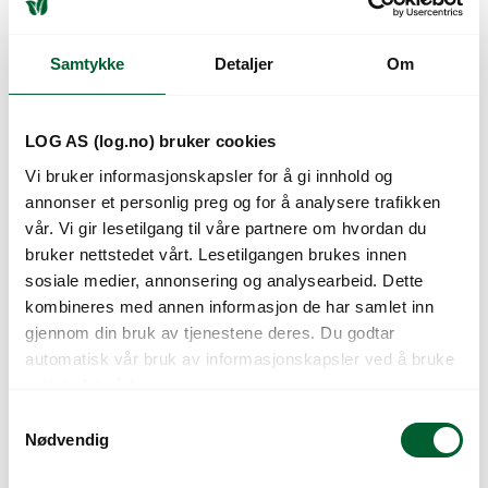
Til Ebra såmaskin
Til Ebra såmaskin
Varenr: 501214
Varen er på lager
Varenr: 501215
Varen er på lager
1.005
kr
1.005
kr
Pris
fra
Pris
fra
Samtykke
Detaljer
Om
LOG AS (log.no) bruker cookies
Vi bruker informasjonskapsler for å gi innhold og
annonser et personlig preg og for å analysere trafikken
vår. Vi gir lesetilgang til våre partnere om hvordan du
bruker nettstedet vårt. Lesetilgangen brukes innen
sosiale medier, annonsering og analysearbeid. Dette
kombineres med annen informasjon de har samlet inn
gjennom din bruk av tjenestene deres. Du godtar
TERRATECK SÅHJUL
TERRATECK SÅHJUL
40P4
24P8 BØNNER
automatisk vår bruk av informasjonskapsler ved å bruke
SPINAT/REDDIK
nettstedet vårt.
Til Ebra såmaskin
Til Ebra såmaskin
S
Varenr: 501517
Varen er på lager
Nødvendig
a
Varenr: 501216
Varen er på lager
1.005
kr
Pris
fra
m
1.005
kr
Pris
fra