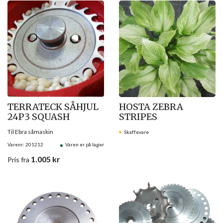
TERRATECK SÅHJUL
HOSTA ZEBRA
24P3 SQUASH
STRIPES
Til Ebra såmaskin
Skaffevare
Varenr: 201212
Varen er på lager
1.005
kr
Pris
fra