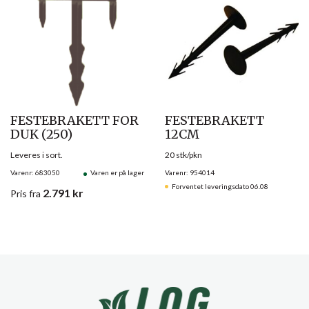
FESTEBRAKETT FOR
FESTEBRAKETT
DUK (250)
12CM
Leveres i sort.
20 stk/pkn
Varenr: 683050
Varen er på lager
Varenr: 954014
Forventet leveringsdato 06.08
2.791
kr
Pris
fra