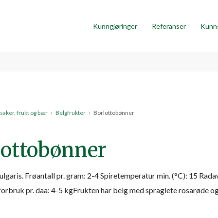
Kunngjøringer
Referanser
Kunn
aker, frukt og bær
›
Belgfrukter
›
Borlottobønner
lottobønner
ulgaris. Frøantall pr. gram: 2-4 Spiretemperatur min. (°C): 15 Rad
forbruk pr. daa: 4-5 kgFrukten har belg med spraglete rosarøde og 