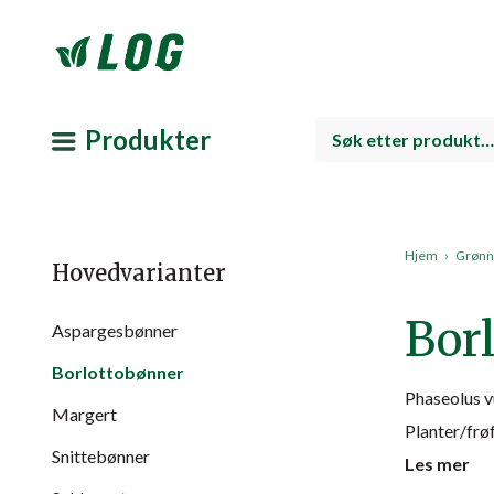
Produkter
Hjem
›
Grønns
Hovedvarianter
Bor
Aspargesbønner
Borlottobønner
Phaseolus v
Margert
Planter/frø
Snittebønner
Les mer