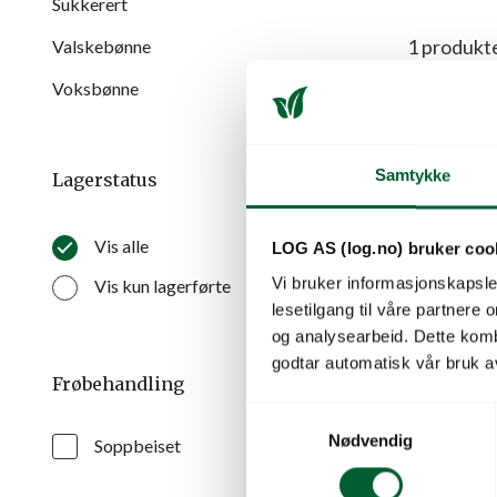
Sukkerert
1
produkt
Valskebønne
Voksbønne
Samtykke
Lagerstatus
Vis alle
LOG AS (log.no) bruker coo
Vi bruker informasjonskapsler
Vis kun lagerførte
lesetilgang til våre partnere
og analysearbeid. Dette kom
godtar automatisk vår bruk a
Frøbehandling
S
Nødvendig
a
Soppbeiset
BORLOT
m
Skolmer med
t