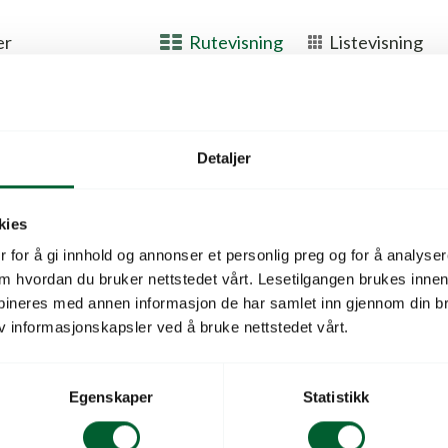
er
Rutevisning
Listevisning
Detaljer
kies
 for å gi innhold og annonser et personlig preg og for å analysere
 om hvordan du bruker nettstedet vårt. Lesetilgangen brukes inne
bineres med annen informasjon de har samlet inn gjennom din br
v informasjonskapsler ved å bruke nettstedet vårt.
Egenskaper
Statistikk
TOBØNNE
 6-7 bønner med fargemiks av