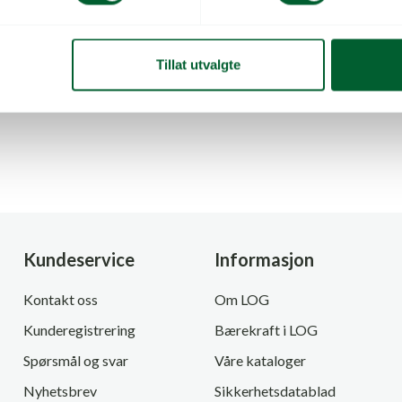
rød.
009
Varen er på lager
Tillat utvalgte
r
Kundeservice
Informasjon
Kontakt oss
Om LOG
Kunderegistrering
Bærekraft i LOG
Spørsmål og svar
Våre kataloger
Nyhetsbrev
Sikkerhetsdatablad