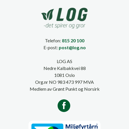
Telefon:
815 20 100
E-post:
post@log.no
LOG AS
Nedre Kalbakkvei 88
1081 Oslo
Org.nr NO 983 473 997 MVA
Medlem av Grønt Punkt og Norsirk