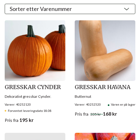
Salg!
GRESSKAR CYNDER
GRESSKAR HAVANA
Dekorativt gresskar Cynder.
Butternut
Varenr: 40252120
Varenr: 40252520
Varen er på lager
Forventet leveringsdato 18.08
168
kr
Pris
fra
335
kr
195
kr
Pris
fra