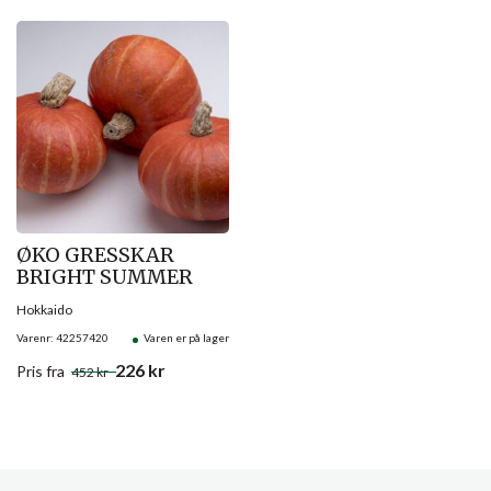
Salg!
ØKO GRESSKAR
BRIGHT SUMMER
Hokkaido
Varenr: 42257420
Varen er på lager
226
kr
Pris
fra
452
kr