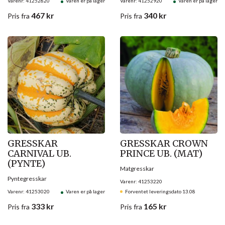
Varenr: 41252820
Varen er på lager
Varenr: 41252920
Varen er på lager
467
kr
340
kr
Pris
fra
Pris
fra
GRESSKAR
GRESSKAR CROWN
CARNIVAL UB.
PRINCE UB. (MAT)
(PYNTE)
Matgresskar
Pyntegresskar
Varenr: 41253220
Varenr: 41253020
Varen er på lager
Forventet leveringsdato 13.08
333
kr
165
kr
Pris
fra
Pris
fra