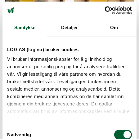
Samtykke
Detaljer
Om
GRESSKAR HAVANA
GRESSKAR MIELUNA
LOG AS (log.no) bruker cookies
UB.
UB.
Vi bruker informasjonskapsler for å gi innhold og
Butternut
Butternut
annonser et personlig preg og for å analysere trafikken
Varenr: 41253920
Varen er på lager
Varenr: 41254020
Varen er på lager
vår. Vi gir lesetilgang til våre partnere om hvordan du
76
kr
191
kr
Pris
fra
Pris
fra
151
kr
bruker nettstedet vårt. Lesetilgangen brukes innen
sosiale medier, annonsering og analysearbeid. Dette
Salg!
kombineres med annen informasjon de har samlet inn
gjennom din bruk av tjenestene deres. Du godtar
automatisk vår bruk av informasjonskapsler ved å bruke
nettstedet vårt.
S
Nødvendig
a