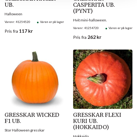
UB.
CASPERITA UB.
(PYNT)
Halloween
Hvit mini-halloween.
Varenr: 41254520
Varen er på lager
Varenr: 41254720
Varen er på lager
117
kr
Pris
fra
262
kr
Pris
fra
GRESSKAR WICKED
GRESSKAR FLEXI
F1 UB.
KURI UB.
(HOKKAIDO)
Stor Halloween gresskar
Hokkaido