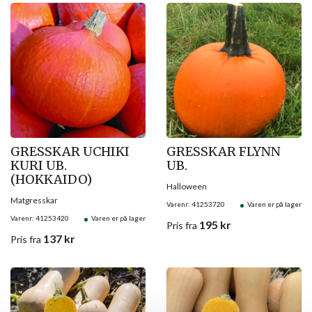
GRESSKAR UCHIKI
GRESSKAR FLYNN
KURI UB.
UB.
(HOKKAIDO)
Halloween
Matgresskar
Varenr: 41253720
Varen er på lager
Varenr: 41253420
Varen er på lager
195
kr
Pris
fra
137
kr
Pris
fra
Salg!