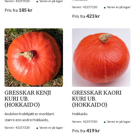
Varenr: 41257020
Varen er på lager
Varenr: 41257120
Varen er på lager
185
kr
Pris
fra
423
kr
Pris
fra
Salg!
GRESSKAR KENJI
GRESSKAR KAORI
KURI UB.
KURI UB.
(HOKKAIDO)
(HOKKAIDO)
Andelen fruktkjøtt er merkbart
Hokkaido
større enn andre Hokkaido.
Varenr: 41257320
Varen er på lager
Varenr: 41257220
Varen er på lager
419
kr
Pris
fra