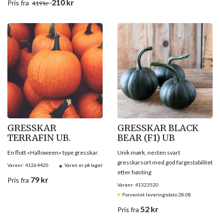
210
kr
Pris
fra
419
kr
GRESSKAR
GRESSKAR BLACK
TERRAFIN UB.
BEAR (F1) UB
En flott «Halloween» type gresskar.
Unik mørk, nesten svart
gresskarsort med god fargestabilitet
Varenr: 41264420
Varen er på lager
etter høsting
79
kr
Pris
fra
Varenr: 41323520
Forventet leveringsdato 28.08
52
kr
Pris
fra