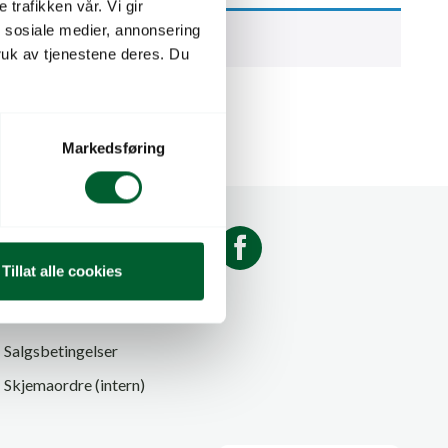
 trafikken vår. Vi gir
n sosiale medier, annonsering
uk av tjenestene deres. Du
Markedsføring
Log.no
Tillat alle cookies
GDPR og personvern
Cookies
Salgsbetingelser
Skjemaordre (intern)