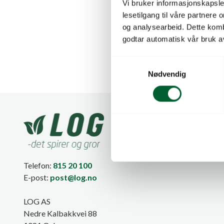
Vi bruker informasjonskapsler
lesetilgang til våre partnere
Fan
og analysearbeid. Dette kom
godtar automatisk vår bruk a
S
Nødvendig
a
m
t
y
k
k
e
v
Telefon:
815 20 100
a
E-post:
post@log.no
l
g
LOG AS
Nedre Kalbakkvei 88