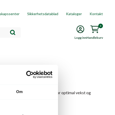
skapssenter
Sikkerhetsdatablad
Kataloger
Kontakt
0
Logg inn
Handlekurv
Om
esjonelle agurkfrø, nøye utvalgt for optimal vekst og