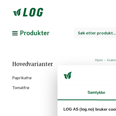
Produkter
Hjem
›
Grønns
Hovedvarianter
Agu
Paprikafrø
Tomatfrø
Samtykke
Som leverand
perfekt til 
Les mer
LOG AS (log.no) bruker coo