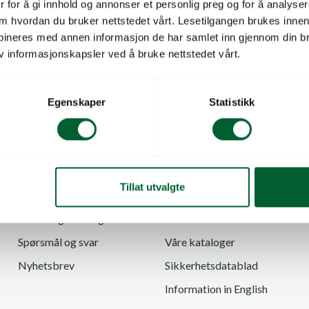
 for å gi innhold og annonser et personlig preg og for å analysere
 om hvordan du bruker nettstedet vårt. Lesetilgangen brukes inne
t ingen produkter som passet med valgene dine.
bineres med annen informasjon de har samlet inn gjennom din br
v informasjonskapsler ved å bruke nettstedet vårt.
Egenskaper
Statistikk
Kundeservice
Informasjon
Tillat utvalgte
Kontakt oss
Om LOG
Kunderegistrering
Bærekraft i LOG
Spørsmål og svar
Våre kataloger
Nyhetsbrev
Sikkerhetsdatablad
Information in English