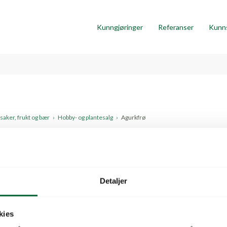
Kunngjøringer
Referanser
Kunn
aker, frukt og bær
›
Hobby- og plantesalg
›
Agurkfrø
rkfrø
Detaljer
ør til hagesentre og planteskoler tilbyr vi et bredt utvalg av prof
plantesalg. Våre frø er ideelle for kommersiell dyrking...
kies