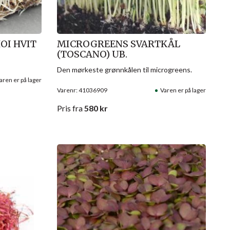
OI HVIT
MICROGREENS SVARTKÅL
(TOSCANO) UB.
Den mørkeste grønnkålen til microgreens.
aren er på lager
Varenr: 41036909
Varen er på lager
Pris
fra
580
kr