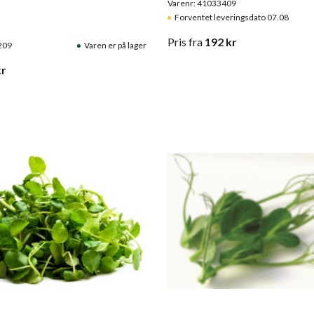
Varenr: 41033409
Forventet leveringsdato 07.08
Pris
fra
192
kr
209
Varen er på lager
r