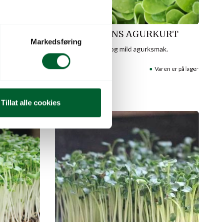
I
MICROGREENS AGURKURT
Markedsføring
Ren, forfriskende og mild agurksmak.
aren er på lager
Varenr: 41036509
Varen er på lager
Pris
fra
661
kr
Tillat alle cookies