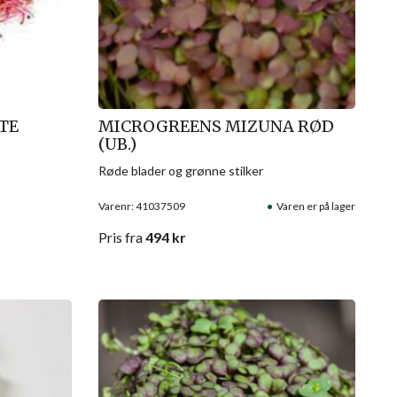
TE
MICROGREENS MIZUNA RØD
(UB.)
Røde blader og grønne stilker
Varenr: 41037509
Varen er på lager
Pris
fra
494
kr
Salg!