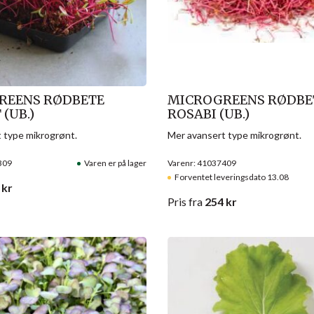
REENS RØDBETE
MICROGREENS RØDBE
(UB.)
ROSABI (UB.)
 type mikrogrønt.
Mer avansert type mikrogrønt.
309
Varen er på lager
Varenr: 41037409
Forventet leveringsdato 13.08
kr
Pris
fra
254
kr