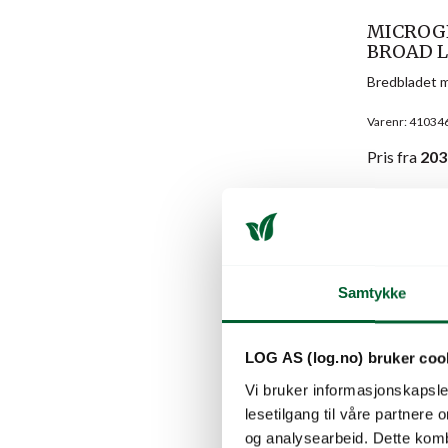
MICROG
BROAD L
Bredbladet m
Varenr: 41034
Pris
fra
203
Samtykke
LOG AS (log.no) bruker coo
Vi bruker informasjonskapsler
lesetilgang til våre partnere
og analysearbeid. Dette kom