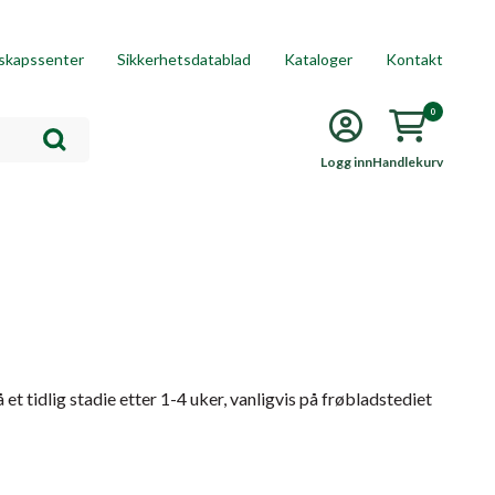
skapssenter
Sikkerhetsdatablad
Kataloger
Kontakt
0
Logg inn
Handlekurv
t tidlig stadie etter 1-4 uker, vanligvis på frøbladstediet