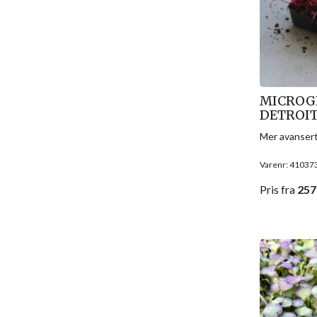
MICROG
DETROIT 
Mer avansert
Varenr: 41037
Pris
fra
257