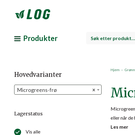
Produkter
Hjem
›
Grønns
Hovedvarianter
Mic
Microgreens-frø
×
Microgreens 
Lagerstatus
eller når de 
Les mer
Vis alle