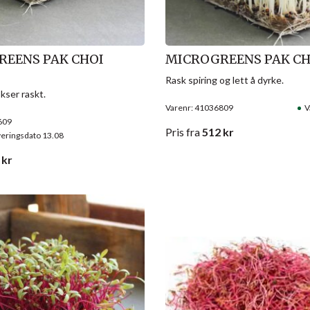
EENS PAK CHOI
MICROGREENS PAK CH
Rask spiring og lett å dyrke.
kser raskt.
Varenr: 41036809
V
609
Pris
fra
512
kr
veringsdato 13.08
kr