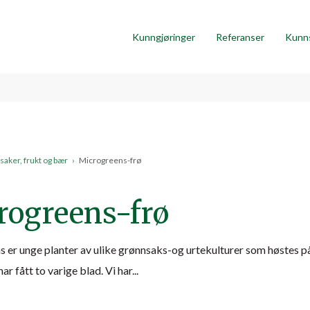
Kunngjøringer
Referanser
Kunn
aker, frukt og bær
›
Microgreens-frø
rogreens-frø
er unge planter av ulike grønnsaks-og urtekulturer som høstes på e
har fått to varige blad. Vi har...