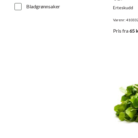
Bladgrønnsaker
Erteskudd
Varenr: 41033
Pris
fra
65
k