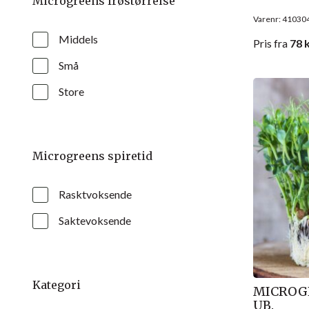
Microgreens frøstørrelse
Varenr: 41030
Middels
Pris
fra
78
k
Små
Store
Microgreens spiretid
Rasktvoksende
Saktevoksende
Kategori
MICROGR
UB.