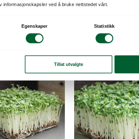
v informasjonskapsler ved å bruke nettstedet vårt.
EENS FENUGREEK UB.
MICROGREENS SELLER
Egenskaper
Statistikk
øver.
Intens sellerismak.
409
Varen er på lager
Varenr: 41035509
V
kr
Pris
fra
773
kr
Tillat utvalgte