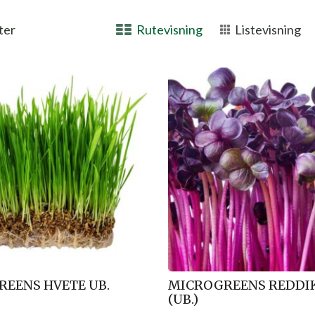
ter
Rutevisning
Listevisning
EENS HVETE UB.
MICROGREENS REDDI
(UB.)