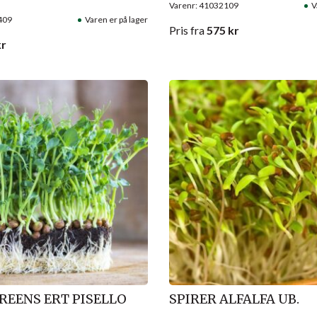
Varenr: 41032109
V
409
Varen er på lager
Pris
fra
575
kr
r
EENS ERT PISELLO
SPIRER ALFALFA UB.