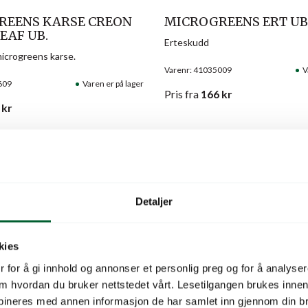
REENS KARSE CREON
MICROGREENS ERT UB
EAF UB.
Erteskudd
icrogreens karse.
Varenr: 41035009
V
609
Varen er på lager
Pris
fra
166
kr
kr
Detaljer
kies
 for å gi innhold og annonser et personlig preg og for å analysere
 om hvordan du bruker nettstedet vårt. Lesetilgangen brukes inne
bineres med annen informasjon de har samlet inn gjennom din br