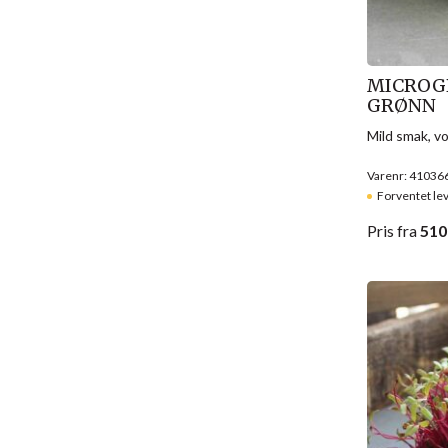
MICROGR
GRØNN
Mild smak, vo
Varenr: 41036
Forventet le
Pris
fra
510