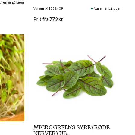
aren er på lager
Varenr: 41032409
Varen er på lager
Pris
fra
773
kr
MICROGREENS SYRE (RØDE
NERVER) UB.