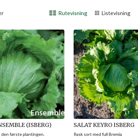
er
Rutevisning
Listevisning
NSEMBLE (ISBERG)
SALAT KEYRO ISBERG
l den første plantingen.
Rask sort med full Bremia