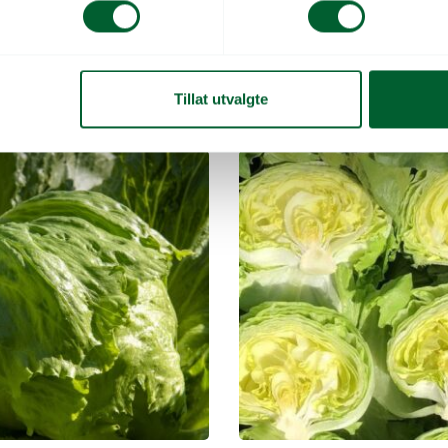
ed full Bremia
Sort for vår- og høsthold.
450
Varen er på lager
Varenr: 41306550
V
kr
Pris
fra
400
kr
Tillat utvalgte