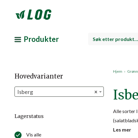
Produkter
Hjem
›
Grønns
Hovedvarianter
Isb
Isberg
×
Alle sorter 
Lagerstatus
(salatblads
Les mer
Vis alle