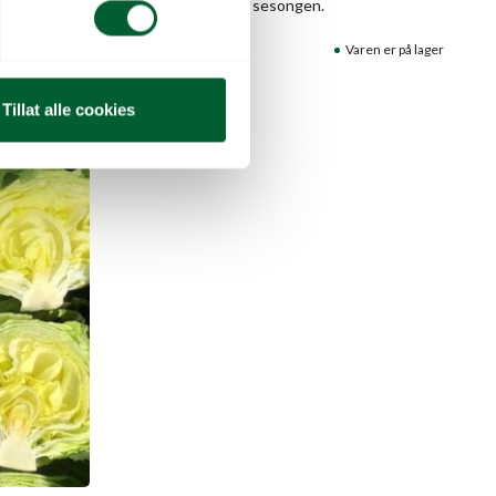
Sterk sort for hele sesongen.
Varenr: 41306650
Varen er på lager
aren er på lager
Pris
fra
404
kr
Tillat alle cookies