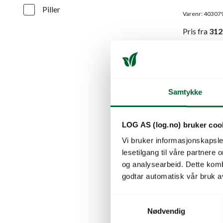
Piller
Varenr: 40307
Pris
fra
312
Samtykke
LOG AS (log.no) bruker coo
Vi bruker informasjonskapsler
lesetilgang til våre partnere
og analysearbeid. Dette kom
godtar automatisk vår bruk a
S
SALAT R
Nødvendig
a