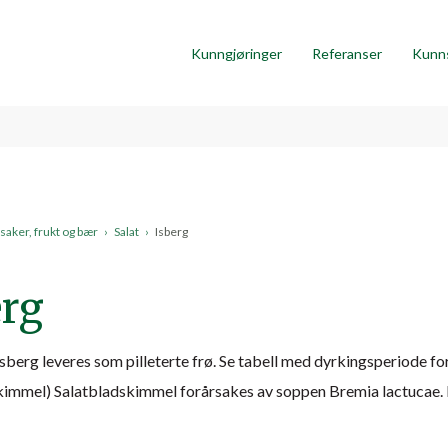
Kunngjøringer
Referanser
Kunn
aker, frukt og bær
›
Salat
›
Isberg
erg
Isberg leveres som pilleterte frø. Se tabell med dyrkingsperiode f
kimmel) Salatbladskimmel forårsakes av soppen Bremia lactucae. D