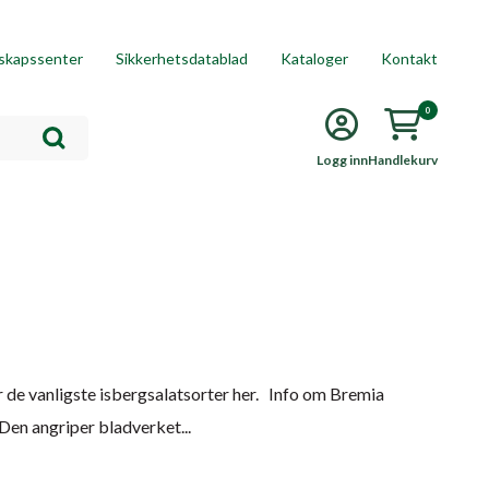
skapssenter
Sikkerhetsdatablad
Kataloger
Kontakt
0
Logg inn
Handlekurv
or de vanligste isbergsalatsorter her. Info om Bremia
en angriper bladverket...