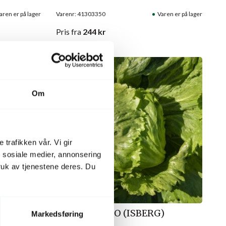
aren er på lager
Varenr: 41303350
Varen er på lager
Pris
fra
244
kr
Om
 trafikken vår. Vi gir
n sosiale medier, annonsering
uk av tjenestene deres. Du
0608
SALAT SALVIO (ISBERG)
Markedsføring