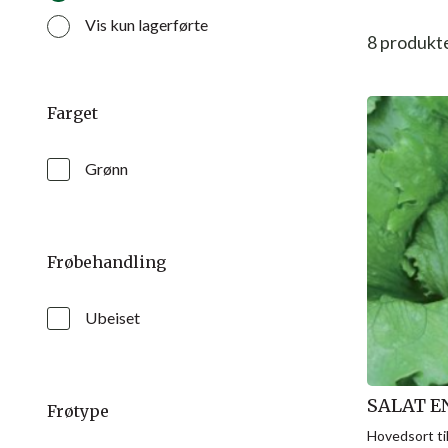
Vis kun lagerførte
8
produkt
Farget
Grønn
Frøbehandling
Ubeiset
SALAT E
Frøtype
Hovedsort ti