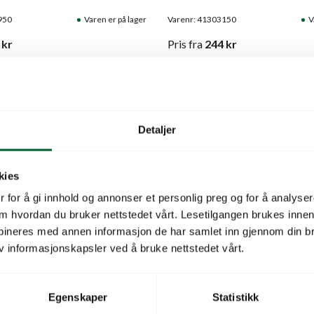
950
Varen er på lager
Varenr: 41303150
V
kr
Pris
fra
244
kr
Detaljer
kies
 for å gi innhold og annonser et personlig preg og for å analysere
 om hvordan du bruker nettstedet vårt. Lesetilgangen brukes inne
bineres med annen informasjon de har samlet inn gjennom din br
v informasjonskapsler ved å bruke nettstedet vårt.
OBEIRO ISBERG
SALAT CASEMIRO (E.1
Egenskaper
Statistikk
ISBERG)