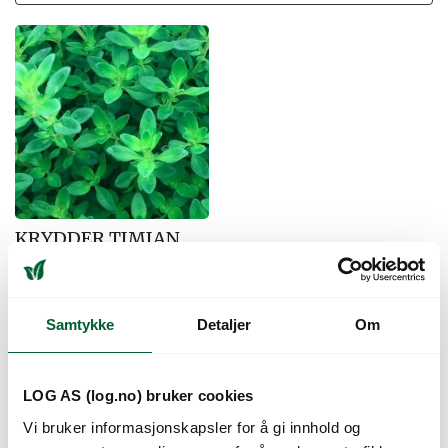
KRYDDER TIMIAN
GERMAN WINTER
UB.
Til konsum og industri.
Samtykke
Detaljer
Om
Varenr: 41609520
Varen er på lager
24
kr
Pris
fra
LOG AS (log.no) bruker cookies
Vi bruker informasjonskapsler for å gi innhold og