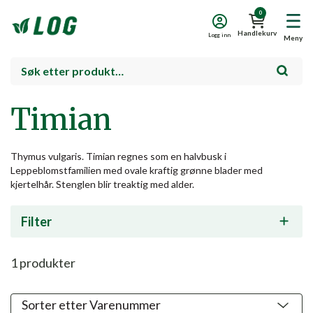
0
Handlekurv
Logg inn
Meny
Timian
Thymus vulgaris. Timian regnes som en halvbusk i
Leppeblomstfamilien med ovale kraftig grønne blader med
kjertelhår. Stenglen blir treaktig med alder.
Filter
1
produkter