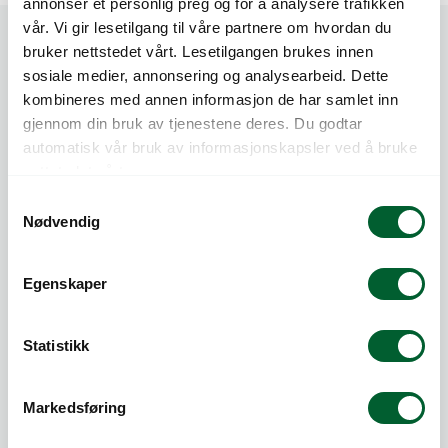
annonser et personlig preg og for å analysere trafikken
vår. Vi gir lesetilgang til våre partnere om hvordan du
bruker nettstedet vårt. Lesetilgangen brukes innen
sosiale medier, annonsering og analysearbeid. Dette
kombineres med annen informasjon de har samlet inn
gjennom din bruk av tjenestene deres. Du godtar
automatisk vår bruk av informasjonskapsler ved å bruke
Telefon:
815 20 100
nettstedet vårt.
E-post:
post@log.no
S
Nødvendig
a
LOG AS
m
Nedre Kalbakkvei 88
t
Egenskaper
1081 Oslo
y
Org.nr NO 983 473 997 MVA
k
Medlem av Grønt Punkt og Norsirk
k
Statistikk
e
v
Markedsføring
a
l