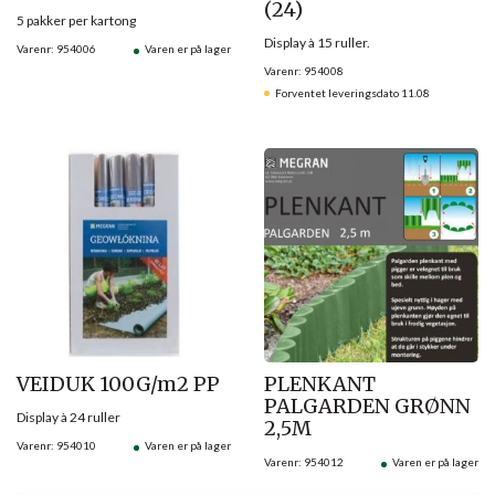
(24)
5 pakker per kartong
Display à 15 ruller.
Varenr: 954006
Varen er på lager
Varenr: 954008
Forventet leveringsdato 11.08
VEIDUK 100G/m2 PP
PLENKANT
PALGARDEN GRØNN
Display à 24 ruller
2,5M
Varenr: 954010
Varen er på lager
Varenr: 954012
Varen er på lager