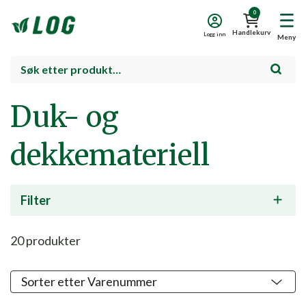
0
Handlekurv
Logg inn
Meny
Duk- og
dekkemateriell
Filter
20
produkter