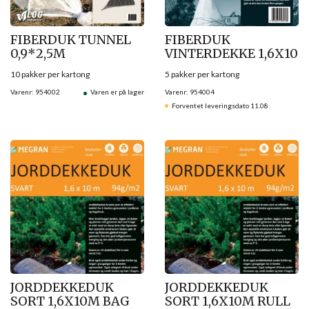
FIBERDUK TUNNEL
FIBERDUK
0,9*2,5M
VINTERDEKKE 1,6X10
10 pakker per kartong
5 pakker per kartong
Varenr: 954002
Varen er på lager
Varenr: 954004
Forventet leveringsdato 11.08
JORDDEKKEDUK
JORDDEKKEDUK
SORT 1,6X10M BAG
SORT 1,6X10M RULL