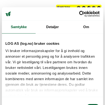
Samtykke
Detaljer
Om
LOG AS (log.no) bruker cookies
Vi bruker informasjonskapsler for å gi innhold og
FESTEBRAKETT
SOLFANGERFOLIE
annonser et personlig preg og for å analysere trafikken
12CM
PERF. 1,5x10M
vår. Vi gir lesetilgang til våre partnere om hvordan du
20 stk/pkn
5 pakker per kartong
bruker nettstedet vårt. Lesetilgangen brukes innen
Varenr: 954014
Varenr: 954018
Varen er på lager
sosiale medier, annonsering og analysearbeid. Dette
Forventet leveringsdato 11.08
kombineres med annen informasjon de har samlet inn
gjennom din bruk av tjenestene deres. Du godtar
automatisk vår bruk av informasjonskapsler ved å bruke
nettstedet vårt.
S