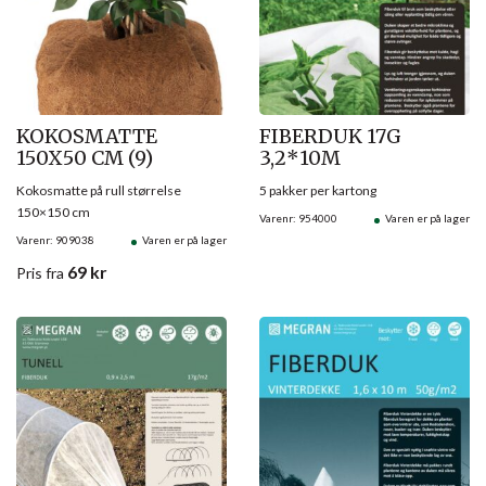
KOKOSMATTE
FIBERDUK 17G
150X50 CM (9)
3,2*10M
Kokosmatte på rull størrelse
5 pakker per kartong
150×150 cm
Varenr: 954000
Varen er på lager
Varenr: 909038
Varen er på lager
69
kr
Pris
fra