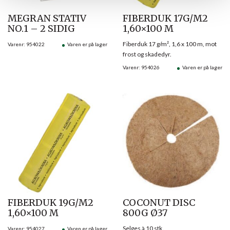
MEGRAN STATIV
FIBERDUK 17G/M2
NO.1 – 2 SIDIG
1,60×100 M
Fiberduk 17 g/m², 1,6 x 100 m, mot
Varenr: 954022
Varen er på lager
frost og skadedyr.
Varenr: 954026
Varen er på lager
FIBERDUK 19G/M2
COCONUT DISC
1,60×100 M
800G Ø37
Selges à 10 stk.
Varenr: 954027
Varen er på lager