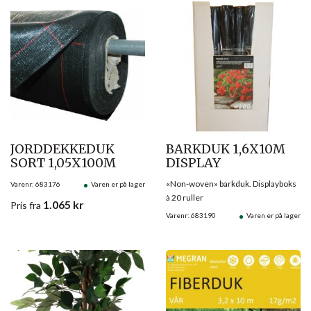
JORDDEKKEDUK
BARKDUK 1,6X10M
SORT 1,05X100M
DISPLAY
«Non-woven» barkduk. Displayboks
Varenr: 683176
Varen er på lager
à 20 ruller
1.065
kr
Pris
fra
Varenr: 683190
Varen er på lager