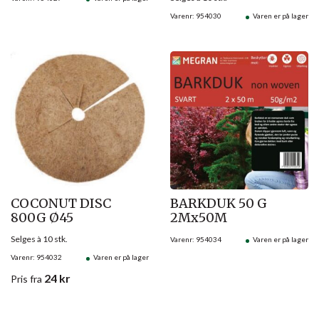
Varenr: 954030
Varen er på lager
COCONUT DISC
BARKDUK 50 G
800G Ø45
2Mx50M
Selges à 10 stk.
Varenr: 954034
Varen er på lager
Varenr: 954032
Varen er på lager
24
kr
Pris
fra