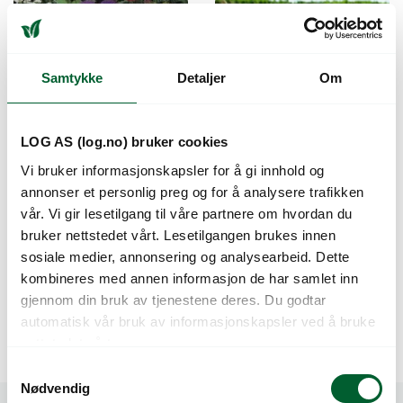
Samtykke
Detaljer
Om
LOG AS (log.no) bruker cookies
Vi bruker informasjonskapsler for å gi innhold og
BLOMSTERENG LAV
BLOMSTERENG REN
annonser et personlig preg og for å analysere trafikken
BLANDING
BLANDING
vår. Vi gir lesetilgang til våre partnere om hvordan du
bruker nettstedet vårt. Lesetilgangen brukes innen
Dette er en blanding lave sorter for
Varenr: 423395100
Varen er på lager
etablering av blomstereng.
sosiale medier, annonsering og analysearbeid. Dette
1.549
kr
Pris
fra
Varenr: 423379100
Varen er på lager
kombineres med annen informasjon de har samlet inn
gjennom din bruk av tjenestene deres. Du godtar
1.095
kr
Pris
fra
automatisk vår bruk av informasjonskapsler ved å bruke
nettstedet vårt.
S
Nødvendig
a