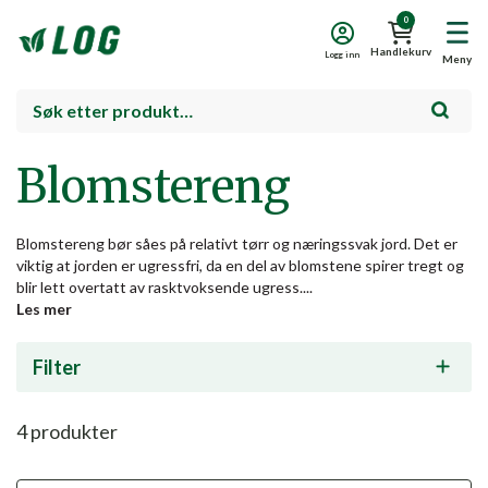
0
Handlekurv
Logg inn
Meny
Blomstereng
Blomstereng bør såes på relativt tørr og næringssvak jord. Det er
viktig at jorden er ugressfri, da en del av blomstene spirer tregt og
blir lett overtatt av rasktvoksende ugress....
Les mer
Filter
4
produkter