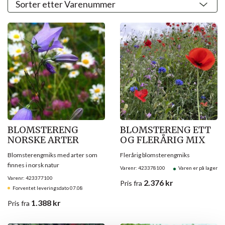
BLOMSTERENG
BLOMSTERENG ETT
NORSKE ARTER
OG FLERÅRIG MIX
Blomsterengmiks med arter som
Flerårig blomsterengmiks
finnes i norsk natur
Varenr: 423378100
Varen er på lager
Varenr: 423377100
2.376
kr
Pris
fra
Forventet leveringsdato 07.08
1.388
kr
Pris
fra