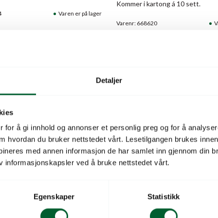
Kommer i kartong á 10 sett.
4
Varen er på lager
Varenr: 668620
V
Detaljer
kies
 for å gi innhold og annonser et personlig preg og for å analysere
 om hvordan du bruker nettstedet vårt. Lesetilgangen brukes inne
bineres med annen informasjon de har samlet inn gjennom din br
v informasjonskapsler ved å bruke nettstedet vårt.
Egenskaper
Statistikk
KASSE TYPE B
BESLAG KASSE TYPE C
ITT (10)
(10)