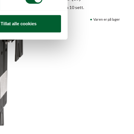
kommer i kartong a 10 sett.
aren er på lager
Varenr: 930324
Varen er på lager
Tillat alle cookies