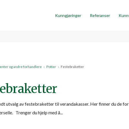
Kunngjøringer
Referanser
Kunn
nter og andre forhandlere
›
Potter
›
Festebraketter
ebraketter
edt utvalg av festebraketter til verandakasser. Her finner du de fo
verselle. Trenger du hjelp med å...