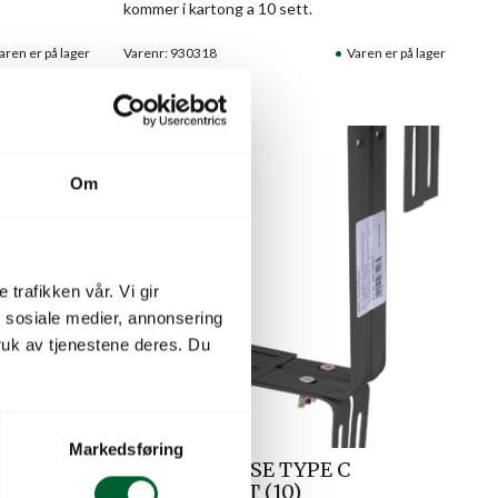
kommer i kartong a 10 sett.
aren er på lager
Varenr: 930318
Varen er på lager
Om
 trafikken vår. Vi gir
n sosiale medier, annonsering
uk av tjenestene deres. Du
Markedsføring
 HVIT
BESLAG KASSE TYPE C
ANTHRASITT (10)