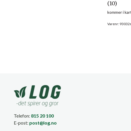
(10)
kommer i kar
Varenr: 93032
Telefon:
815 20 100
E-post:
post@log.no