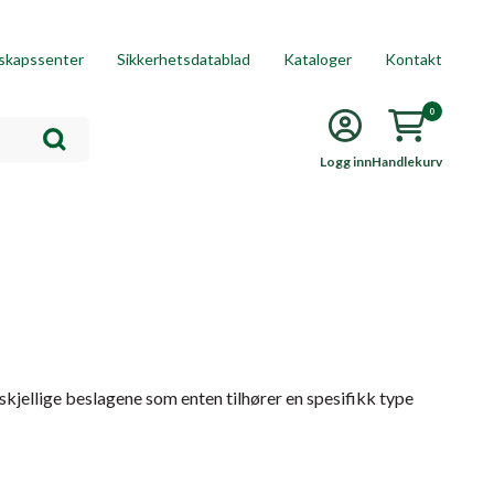
skapssenter
Sikkerhetsdatablad
Kataloger
Kontakt
0
Logg inn
Handlekurv
rskjellige beslagene som enten tilhører en spesifikk type