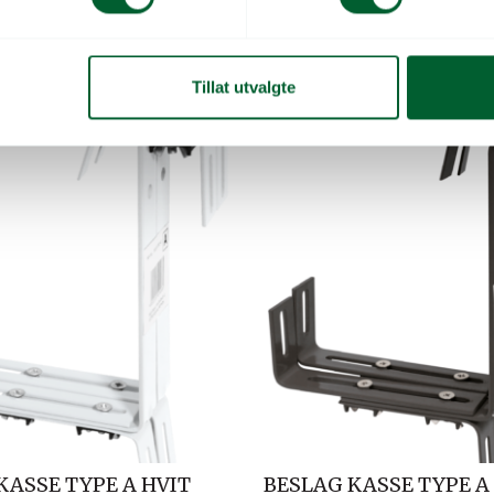
tong a 10 sett.
kommer i kartong a 10 sett.
0
Varen er på lager
Varenr: 930322
V
Tillat utvalgte
KASSE TYPE A HVIT
BESLAG KASSE TYPE A