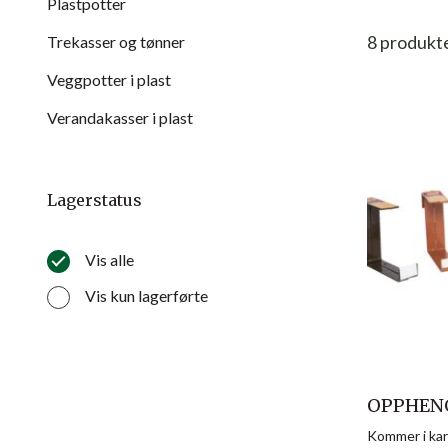
Plastpotter
8
produkt
Trekasser og tønner
Veggpotter i plast
Verandakasser i plast
Lagerstatus
Vis alle
Vis kun lagerførte
OPPHENG
Kommer i kar