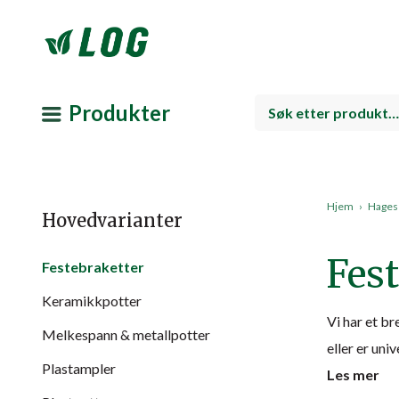
Produkter
Hjem
›
Hagese
Hovedvarianter
Fest
Festebraketter
Keramikkpotter
Vi har et br
Melkespann & metallpotter
eller er uni
Plastampler
Les mer