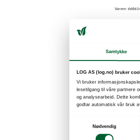
Varenr: 66861
Samtykke
LOG AS (log.no) bruker coo
Vi bruker informasjonskapsler
lesetilgang til våre partnere
og analysearbeid. Dette kom
godtar automatisk vår bruk a
S
Nødvendig
a
BESLAG 
m
ANTHRAS