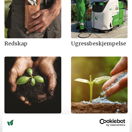
Redskap
Ugressbeskjempelse
Jord og andre
Gjødsel
dyrkingsmedie