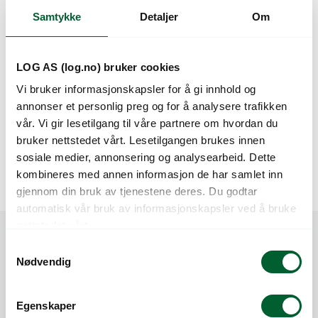
Samtykke
Detaljer
Om
LOG AS (log.no) bruker cookies
Vi bruker informasjonskapsler for å gi innhold og
annonser et personlig preg og for å analysere trafikken
vår. Vi gir lesetilgang til våre partnere om hvordan du
bruker nettstedet vårt. Lesetilgangen brukes innen
sosiale medier, annonsering og analysearbeid. Dette
Såvarer
Plantevern
kombineres med annen informasjon de har samlet inn
gjennom din bruk av tjenestene deres. Du godtar
automatisk vår bruk av informasjonskapsler ved å bruke
nettstedet vårt.
S
Nødvendig
a
m
t
Egenskaper
y