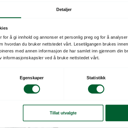
utlandet, og frakt beregnes
leverandør i utlandet, og frakt b
basert på avsenderland og
individuelt basert på avsenderlan
Detaljer
esse. Kontakt utemiljo@log.no for
leveringsadresse. Kontakt utemil
tpris og leveringstid.
estimert fraktpris og leveringstid.
kies
Skaffevare
 for å gi innhold og annonser et personlig preg og for å analysere
.883
kr
Pris
fra
77.682
kr
 om hvordan du bruker nettstedet vårt. Lesetilgangen brukes inne
bineres med annen informasjon de har samlet inn gjennom din br
v informasjonskapsler ved å bruke nettstedet vårt.
Egenskaper
Statistikk
Tillat utvalgte