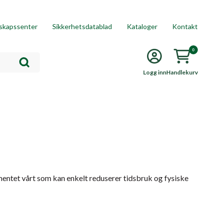
skapssenter
Sikkerhetsdatablad
Kataloger
Kontakt
0
Logg inn
Handlekurv
mentet vårt som kan enkelt reduserer tidsbruk og fysiske