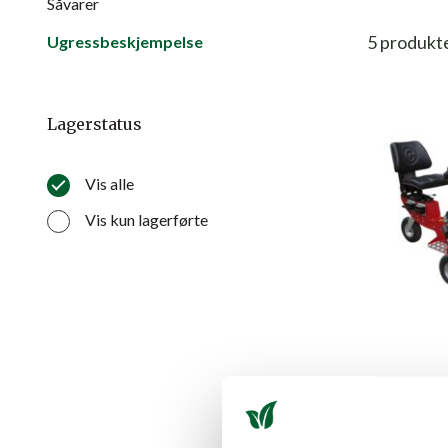
Såvarer
5
produkt
Ugressbeskjempelse
Lagerstatus
Vis alle
Vis kun lagerførte
INFRAW
Skaffevare –