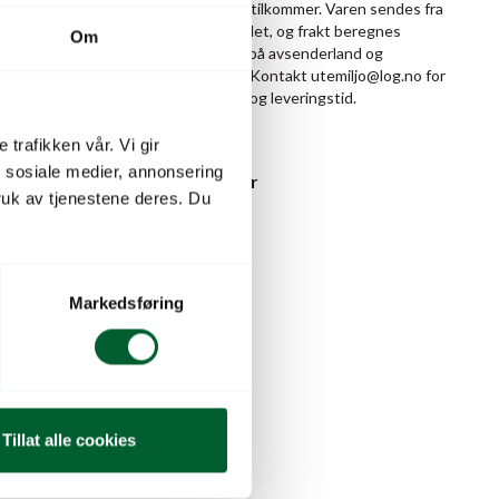
eregnes
Skaffevare – frakt tilkommer. Varen sendes fra
d og
leverandør i utlandet, og frakt beregnes
Om
jo@log.no for
individuelt basert på avsenderland og
leveringsadresse. Kontakt utemiljo@log.no for
estimert fraktpris og leveringstid.
Skaffevare
 trafikken vår. Vi gir
n sosiale medier, annonsering
Pris
fra
16.808
kr
uk av tjenestene deres. Du
Markedsføring
Tillat alle cookies