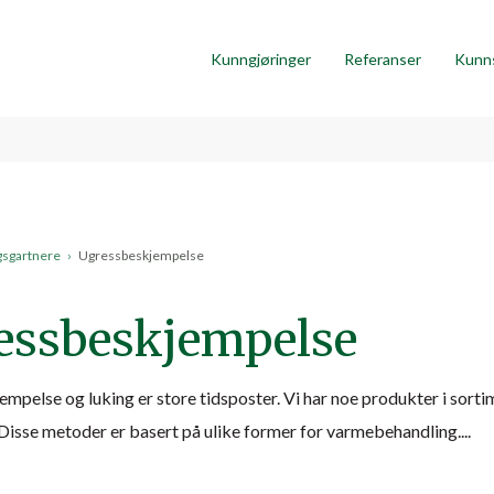
Kunngjøringer
Referanser
Kunn
gsgartnere
›
Ugressbeskjempelse
essbeskjempelse
mpelse og luking er store tidsposter. Vi har noe produkter i sorti
 Disse metoder er basert på ulike former for varmebehandling....