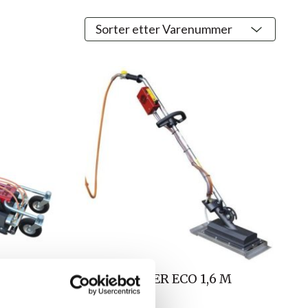
 510R
INFRAWEEDER ECO 1,6 M
SLANGE
en sendes fra