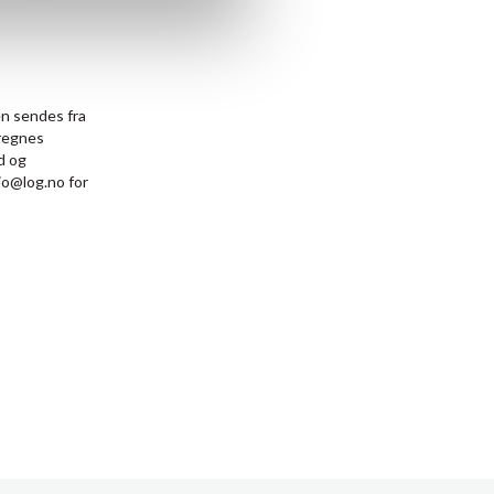
en sendes fra
eregnes
d og
jo@log.no for