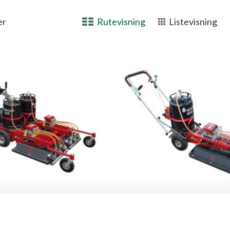
er
Rutevisning
Listevisning
EEDER MASTER PRO
INFRAWEEDER MASTER
 frakt tilkommer. Varen sendes fra
Skaffevare – frakt tilkommer. Var