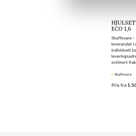
a
l
g
HJULSET
ECO 1,6
Skaffevare –
leverandør i 
individuelt 
leveringsadr
estimert frak
Skaffevare
Pris
fra
1.5