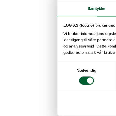
leverandør i 
individuelt 
Samtykke
leveringsadr
estimert frak
LOG AS (log.no) bruker coo
Skaffevare
Vi bruker informasjonskapsler
Pris
fra
167
lesetilgang til våre partnere
og analysearbeid. Dette kom
godtar automatisk vår bruk a
S
Nødvendig
a
m
t
y
k
k
e
v