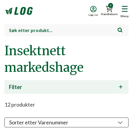
0
Handlekurv
Logg inn
Meny
Insektnett
markedshage
Filter
12
produkter