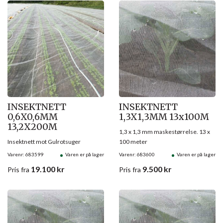
INSEKTNETT
INSEKTNETT
0,6X0,6MM
1,3X1,3MM 13x100M
13,2X200M
1,3 x 1,3 mm maskestørrelse. 13 x
Insektnett mot Gulrotsuger
100 meter
Varenr: 683599
Varen er på lager
Varenr: 683600
Varen er på lager
19.100
kr
9.500
kr
Pris
fra
Pris
fra