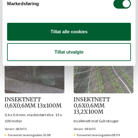
Markedsføring
50 meter
100 meter
a
Varenr: 683636
Varen er på lager
Varenr: 683641
Varen er på lager
l
2.500
kr
2.764
kr
Pris
fra
Pris
fra
g
Tillat alle cookies
Tillat utvalgte
INSEKTNETT
INSEKTNETT
0,6X0,6MM 13x100M
0,6X0,6MM
13,2X100M
0,6 x 0,6 mm. maskestørrelse. 13 x
100 meter
Insektnett mot Gulrotsuger
Varenr: 683651
Varenr: 683655
Forventet leveringsdato 10.08
Forventet leveringsdato 08.09