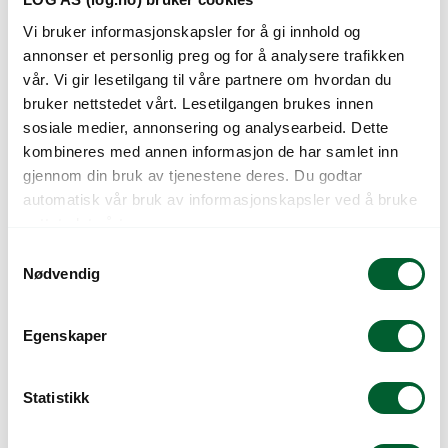
INSEKTNETT
INSEKTNETT
0,8X0,8MM 5x100M
0,8X0,8MM 13x100M
Vi bruker informasjonskapsler for å gi innhold og
annonser et personlig preg og for å analysere trafikken
0,8 x 0,8 mm. maskestørrelse. 5 x
0,8 x 0,8 mm. maskestørrelse. 13 x
vår. Vi gir lesetilgang til våre partnere om hvordan du
100 meter
100 meter
bruker nettstedet vårt. Lesetilgangen brukes innen
Varenr: 683625
Varen er på lager
Varenr: 683635
Varen er på lager
sosiale medier, annonsering og analysearbeid. Dette
4.409
kr
12.226
kr
Pris
fra
Pris
fra
kombineres med annen informasjon de har samlet inn
gjennom din bruk av tjenestene deres. Du godtar
automatisk vår bruk av informasjonskapsler ved å bruke
nettstedet vårt.
S
Nødvendig
a
m
t
Egenskaper
y
k
INSEKTNETT
INSEKTNETT
k
Statistikk
0,6X0,6MM 4x50M
1,3X1,3MM 4x100M
e
0,6 x 0,6 mm. maskestørrelse. 4 x
1,3 x 1,3 mm. maskestørrelse. 4 x
v