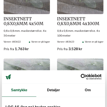
INSEKTNETT
INSEKTNETT
0,8X0,8MM 4x50M
0,8X0,8MM 4x100M
0,8 x 0,8 mm. maskestørrelse. 4 x
0,8 x 0,8 mm. maskestørrelse. 4 x
50 meter
100 meter
Varenr: 683622
Varen er på lager
Varenr: 683623
Varen er på lager
1.763
kr
3.528
kr
Pris
fra
Pris
fra
Samtykke
Detaljer
Om
LOG AS (log.no) bruker cookies