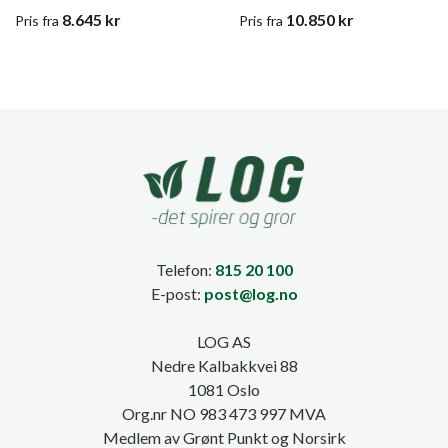
8.645
kr
10.850
kr
Pris
fra
Pris
fra
Telefon:
815 20 100
E-post:
post@log.no
LOG AS
Nedre Kalbakkvei 88
1081 Oslo
Org.nr NO 983 473 997 MVA
Medlem av Grønt Punkt og Norsirk