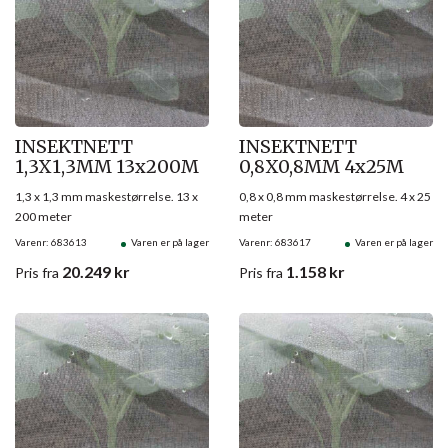
INSEKTNETT
INSEKTNETT
1,3X1,3MM 13x200M
0,8X0,8MM 4x25M
1,3 x 1,3 mm maskestørrelse. 13 x
0,8 x 0,8 mm maskestørrelse. 4 x 25
200 meter
meter
Varenr: 683613
Varen er på lager
Varenr: 683617
Varen er på lager
20.249
kr
1.158
kr
Pris
fra
Pris
fra