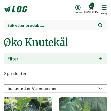
0
Handlekurv
Logg inn
Meny
Øko Knutekål
Filter
2
produkter
Salg!