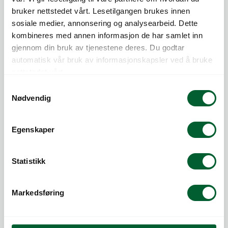
bruker nettstedet vårt. Lesetilgangen brukes innen
sosiale medier, annonsering og analysearbeid. Dette
kombineres med annen informasjon de har samlet inn
gjennom din bruk av tjenestene deres. Du godtar
Telefon:
815 20 100
automatisk vår bruk av informasjonskapsler ved å bruke
E-post:
post@log.no
nettstedet vårt.
S
LOG AS
Nødvendig
a
Nedre Kalbakkvei 88
m
1081 Oslo
t
Org.nr NO 983 473 997 MVA
Egenskaper
y
Medlem av Grønt Punkt og Norsirk
k
k
Statistikk
e
v
Markedsføring
a
l
g