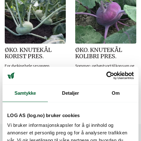
ØKO. KNUTEKÅL
ØKO. KNUTEKÅL
KORIST PRES.
KOLIBRI PRES.
For dyrking hele sesongen.
Sommer- og høstsort til konsum og
industri.
Varenr: 42158533
Forventet leveringsdato 25.08
Varenr: 42159033
Forventet leveringsdato 25.08
496
kr
Pris
fra
Samtykke
Detaljer
Om
248
kr
Pris
fra
496
kr
LOG AS (log.no) bruker cookies
Vi bruker informasjonskapsler for å gi innhold og
annonser et personlig preg og for å analysere trafikken
vår. Vi gir lesetilgang til våre partnere om hvordan du