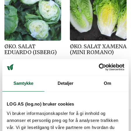
ØKO. SALAT
ØKO. SALAT XAMENA
EDUARDO (ISBERG)
(MINI ROMANO)
Meget dyrkingsstabil på mange
Flott dyrkningsstabil sort.
jordtyper.
Varenr: 42335050
Varenr: 42302650
Varen er på lager
Forventet leveringsdato 12.08
522
kr
549
kr
Pris
fra
Pris
fra
Samtykke
Detaljer
Om
LOG AS (log.no) bruker cookies
Vi bruker informasjonskapsler for å gi innhold og
annonser et personlig preg og for å analysere trafikken
vår. Vi gir lesetilgang til våre partnere om hvordan du