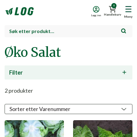
0
Handlekurv
Logg inn
Meny
Øko Salat
Filter
2
produkter