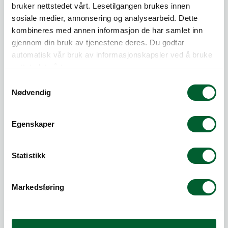
bruker nettstedet vårt. Lesetilgangen brukes innen
sosiale medier, annonsering og analysearbeid. Dette
kombineres med annen informasjon de har samlet inn
gjennom din bruk av tjenestene deres. Du godtar
Telefon:
815 20 100
automatisk vår bruk av informasjonskapsler ved å bruke
E-post:
post@log.no
nettstedet vårt.
LOG AS
S
Nedre Kalbakkvei 88
Nødvendig
a
1081 Oslo
m
Org.nr NO 983 473 997 MVA
t
Egenskaper
Medlem av Grønt Punkt og Norsirk
y
k
k
Statistikk
e
v
Markedsføring
a
l
g