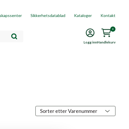
skapssenter
Sikkerhetsdatablad
Kataloger
Kontakt
0
Logg inn
Handlekurv