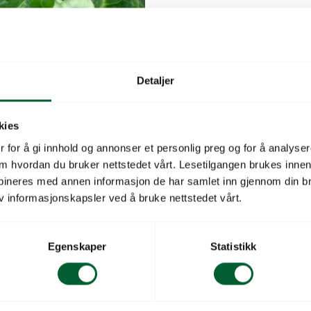
Detaljer
kies
 for å gi innhold og annonser et personlig preg og for å analysere
 om hvordan du bruker nettstedet vårt. Lesetilgangen brukes inne
bineres med annen informasjon de har samlet inn gjennom din br
v informasjonskapsler ved å bruke nettstedet vårt.
ISSKÅL CARAFLEX
 industri.
Egenskaper
Statistikk
333
veringsdato 28.08
kr