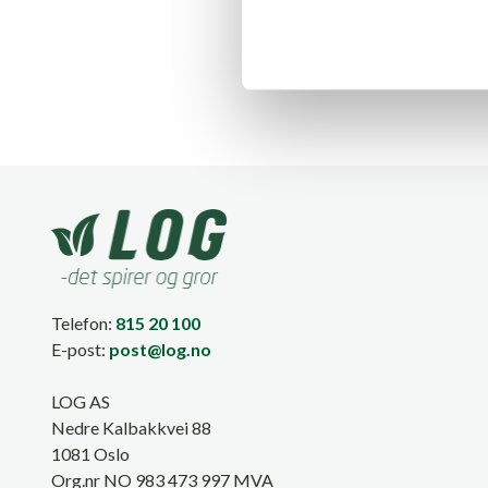
k
k
e
v
a
l
g
Telefon:
815 20 100
E-post:
post@log.no
LOG AS
Nedre Kalbakkvei 88
1081 Oslo
Org.nr NO 983 473 997 MVA