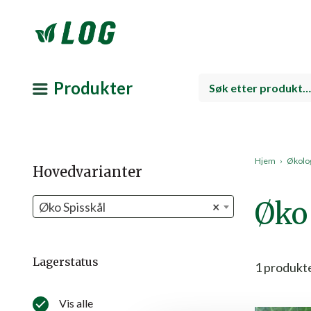
Produkter
Hjem
›
Økolog
Hovedvarianter
Øko
Øko Spisskål
×
Lagerstatus
1
produkt
Vis alle