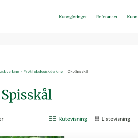
Kunngjøringer
Referanser
Kunn
isk dyrking
›
Frø til økologisk dyrking
›
Øko Spisskål
 Spisskål
er
Rutevisning
Listevisning