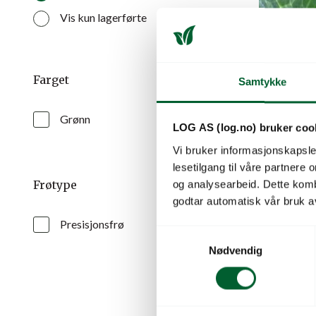
Vis kun lagerførte
Farget
Samtykke
Grønn
LOG AS (log.no) bruker coo
Vi bruker informasjonskapsler
lesetilgang til våre partnere
Frøtype
og analysearbeid. Dette kom
godtar automatisk vår bruk a
ØKO. SP
Presisjonsfrø
PRES.
S
Til konsum og
Nødvendig
a
m
Varenr: 42139
t
Forventet le
y
Pris
fra
274