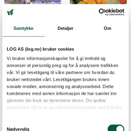
Samtykke
Detaljer
Om
LOG AS (log.no) bruker cookies
Vi bruker informasjonskapsler for å gi innhold og
CENTAUREA MIDGET
DAHLIA FIGARO
annonser et personlig preg og for å analysere trafikken
BLUE
MIXTURE
vår. Vi gir lesetilgang til våre partnere om hvordan du
Blomsterrik, lav kompakt type.
Blomstene kan brukes i salat eller til
bruker nettstedet vårt. Lesetilgangen brukes innen
pynt på desserter og kaker.
Varenr: 44898803
Varen er på lager
sosiale medier, annonsering og analysearbeid. Dette
Varenr: 45468020
67
kr
Pris
fra
kombineres med annen informasjon de har samlet inn
Forventet leveringsdato 21.08
gjennom din bruk av tjenestene deres. Du godtar
135
kr
Pris
fra
automatisk vår bruk av informasjonskapsler ved å bruke
nettstedet vårt.
S
Nødvendig
a