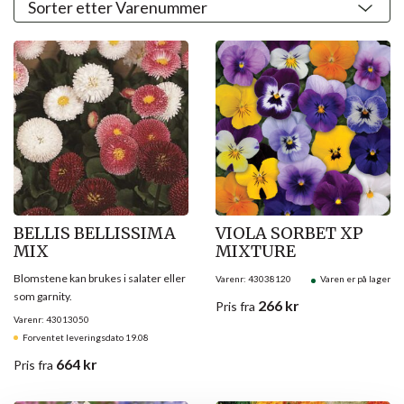
BELLIS BELLISSIMA
VIOLA SORBET XP
MIX
MIXTURE
Blomstene kan brukes i salater eller
Varenr: 43038120
Varen er på lager
som garnity.
266
kr
Pris
fra
Varenr: 43013050
Forventet leveringsdato 19.08
664
kr
Pris
fra