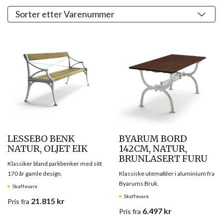
LESSEBO BENK
BYARUM BORD
NATUR, OLJET EIK
142CM, NATUR,
BRUNLASERT FURU
Klassiker bland parkbenker med sitt
170 år gamle design.
Klassiske utemøbler i aluminium fra
Byarums Bruk.
Skaffevare
Skaffevare
21.815
kr
Pris
fra
6.497
kr
Pris
fra