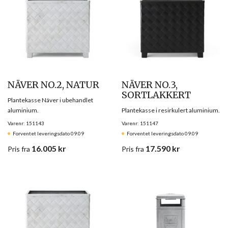
NÄVER NO.2, NATUR
NÄVER NO.3,
SORTLAKKERT
Plantekasse Näver i ubehandlet
aluminium.
Plantekasse i resirkulert aluminium.
Varenr: 151143
Varenr: 151147
Forventet leveringsdato 09.09
Forventet leveringsdato 09.09
16.005
kr
17.590
kr
Pris
fra
Pris
fra