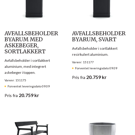
AVFALLSBEHOLDER
AVFALLSBEHOLDER
BYARUM MED
BYARUM, SVART
ASKEBEGER,
Avfallsbeholder i sortlakkert
SORTLAKKERT
resirkulert aluminium.
Avfallsbeholder i sortlakkert
Varenr: 151177
aluminium, med integrert
Forventet leveringsdato 09.09
askebeger i toppen.
20.759
kr
Pris
fra
Varenr: 151175
Forventet leveringsdato 09.09
20.759
kr
Pris
fra