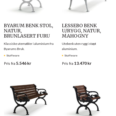
BYARUM BENK STOL,
LESSEBO BENK
NATUR,
U/RYGG, NATUR,
BRUNLASERT FURU
MAHOGNY
Klassiske utemøbler i aluminium fra
Utebenk uten rygg i støpt
Byarums Bruk.
aluminium.
Skaffevare
Skaffevare
5.546
kr
13.470
kr
Pris
fra
Pris
fra