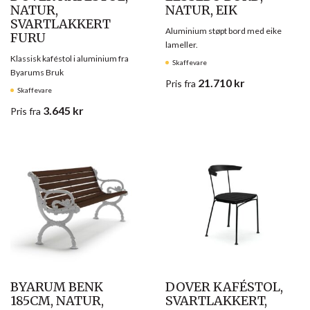
NATUR,
NATUR, EIK
SVARTLAKKERT
Aluminium støpt bord med eike
FURU
lameller.
Klassisk kaféstol i aluminium fra
Skaffevare
Byarums Bruk
21.710
kr
Pris
fra
Skaffevare
3.645
kr
Pris
fra
BYARUM BENK
DOVER KAFÉSTOL,
185CM, NATUR,
SVARTLAKKERT,