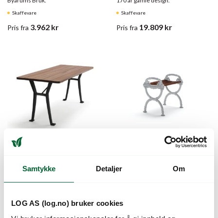
Byarums Bruk.
170 år gamle design.
Skaffevare
Skaffevare
3.962
kr
19.809
kr
Pris
fra
Pris
fra
LESSEBO BORD,
BYARUM KRAKK
SVARTLAKKERT
55CM, NATUR,
Samtykke
Detaljer
Om
ALUMINIUM,
BRUNLASERT FURU
MAHOGNI
Klassiske utemøbler i aluminium fra
Svartlakkert aluminium bord med
Byarums Bruk.
LOG AS (log.no) bruker cookies
lakkerte mahogni lameller.
Skaffevare
Skaffevare