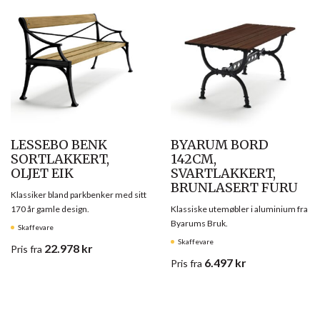
LESSEBO BENK
BYARUM BORD
SORTLAKKERT,
142CM,
OLJET EIK
SVARTLAKKERT,
BRUNLASERT FURU
Klassiker bland parkbenker med sitt
170 år gamle design.
Klassiske utemøbler i aluminium fra
Byarums Bruk.
Skaffevare
Skaffevare
22.978
kr
Pris
fra
6.497
kr
Pris
fra