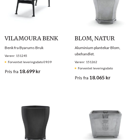
VILAMOURA BENK
BLOM, NATUR
Benk fra Byarums Bruk
Aluminium plantekar Blom,
ubehandlet.
Varenr: 151245
Forventet leveringsdato 09.09
Varenr: 151262
Forventet leveringsdato
18.699
kr
Pris
fra
18.065
kr
Pris
fra