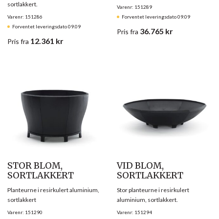
sortlakkert.
Varenr: 151289
Varenr: 151286
Forventet leveringsdato 09.09
Forventet leveringsdato 09.09
36.765
kr
Pris
fra
12.361
kr
Pris
fra
STOR BLOM,
VID BLOM,
SORTLAKKERT
SORTLAKKERT
Planteurne i resirkulert aluminium,
Stor planteurne i resirkulert
sortlakkert
aluminium, sortlakkert.
Varenr: 151290
Varenr: 151294