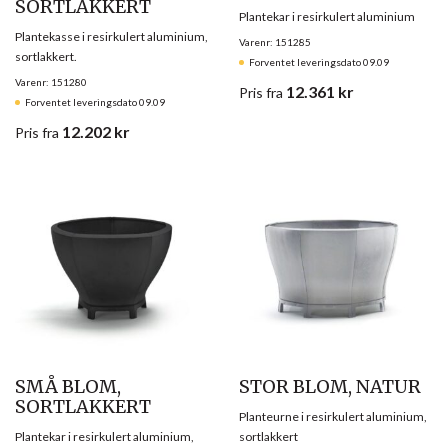
SORTLAKKERT
Plantekar i resirkulert aluminium
Plantekasse i resirkulert aluminium,
Varenr: 151285
sortlakkert.
Forventet leveringsdato 09.09
Varenr: 151280
12.361
kr
Pris
fra
Forventet leveringsdato 09.09
12.202
kr
Pris
fra
SMÅ BLOM,
STOR BLOM, NATUR
SORTLAKKERT
Planteurne i resirkulert aluminium,
Plantekar i resirkulert aluminium,
sortlakkert