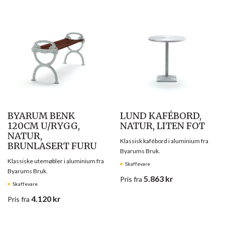
BYARUM BENK
LUND KAFÉBORD,
120CM U/RYGG,
NATUR, LITEN FOT
NATUR,
Klassisk kafébord i aluminium fra
BRUNLASERT FURU
Byarums Bruk.
Klassiske utemøbler i aluminium fra
Skaffevare
Byarums Bruk.
5.863
kr
Pris
fra
Skaffevare
4.120
kr
Pris
fra