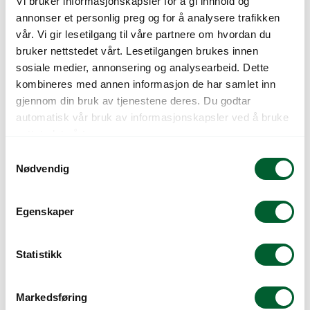
Vi bruker informasjonskapsler for å gi innhold og
3.486
kr
Pris
fra
annonser et personlig preg og for å analysere trafikken
19.175
kr
Pris
fra
vår. Vi gir lesetilgang til våre partnere om hvordan du
bruker nettstedet vårt. Lesetilgangen brukes innen
sosiale medier, annonsering og analysearbeid. Dette
kombineres med annen informasjon de har samlet inn
gjennom din bruk av tjenestene deres. Du godtar
automatisk vår bruk av informasjonskapsler ved å bruke
nettstedet vårt.
S
Nødvendig
a
m
DOVER KAFÉSTOL,
NÄVER NO.1,
t
NATUR, OLJET
SORTLAKKERT
Egenskaper
MAHOGNI
y
Plantekasse i resirkulert aluminium
k
Klassisk kaféstol i aluminium fra
Varenr: 151139
k
Statistikk
Byarums Bruk.
Forventet leveringsdato 09.09
e
Skaffevare
12.836
kr
Pris
fra
v
4.516
kr
Pris
fra
Markedsføring
a