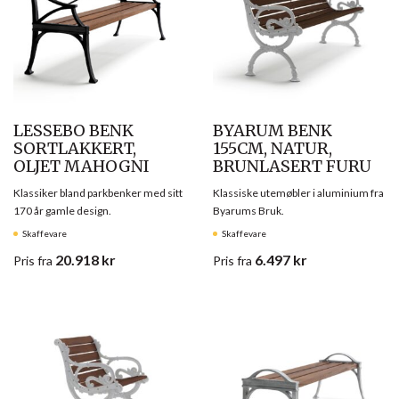
LESSEBO BENK
BYARUM BENK
SORTLAKKERT,
155CM, NATUR,
OLJET MAHOGNI
BRUNLASERT FURU
Klassiker bland parkbenker med sitt
Klassiske utemøbler i aluminium fra
170 år gamle design.
Byarums Bruk.
Skaffevare
Skaffevare
20.918
kr
6.497
kr
Pris
fra
Pris
fra