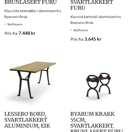
BRUNLASERT FURU
SVARTLAKKERT
FURU
Klassiske utemøbler i aluminium fra
Byarums Bruk.
Klassisk kaféstol i aluminium fra
Byarums Bruk.
Skaffevare
Skaffevare
7.448
kr
Pris
fra
3.645
kr
Pris
fra
LESSEBO BORD,
BYARUM KRAKK
SVARTLAKKERT
55CM,
ALUMINIUM, EIK
SVARTLAKKERT,
BRUNLASERT FURU