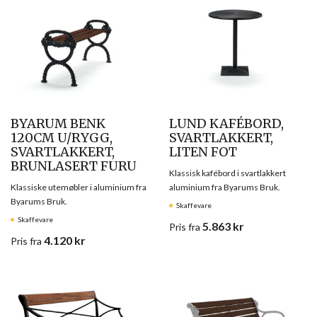
BYARUM BENK
LUND KAFÉBORD,
120CM U/RYGG,
SVARTLAKKERT,
SVARTLAKKERT,
LITEN FOT
BRUNLASERT FURU
Klassisk kafébord i svartlakkert
Klassiske utemøbler i aluminium fra
aluminium fra Byarums Bruk.
Byarums Bruk.
Skaffevare
Skaffevare
5.863
kr
Pris
fra
4.120
kr
Pris
fra