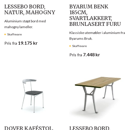
LESSEBO BORD,
BYARUM BENK
NATUR, MAHOGNY
185CM,
SVARTLAKKERT,
Aluminium støpt bord med
BRUNLASERT FURU
mahogny lameller.
Klassiske utemøbler i aluminium fra
Skaffevare
Byarums Bruk.
19.175
kr
Pris
fra
Skaffevare
7.448
kr
Pris
fra
DOVER KAFÉSTOL,
LESSEBO BORD,