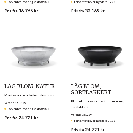
Forventet leveringsdato 09.09
Forventet leveringsdato 09.09
36.765
kr
32.169
kr
Pris
fra
Pris
fra
LÅG BLOM, NATUR
LÅG BLOM,
SORTLAKKERT
Plantekar i resirkulert aluminium.
Plantekar i resirkulert aluminium,
Varenr: 151295
sortlakkert.
Forventet leveringsdato 09.09
Varenr: 151297
24.721
kr
Pris
fra
Forventet leveringsdato 09.09
24.721
kr
Pris
fra