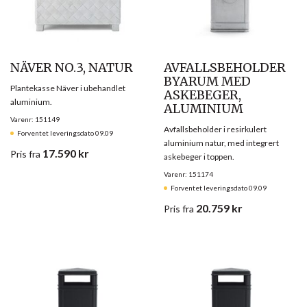
NÄVER NO.3, NATUR
AVFALLSBEHOLDER
BYARUM MED
Plantekasse Näver i ubehandlet
ASKEBEGER,
aluminium.
ALUMINIUM
Varenr: 151149
Avfallsbeholder i resirkulert
Forventet leveringsdato 09.09
aluminium natur, med integrert
17.590
kr
Pris
fra
askebeger i toppen.
Varenr: 151174
Forventet leveringsdato 09.09
20.759
kr
Pris
fra