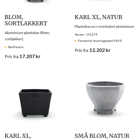
BLOM,
KARL XL, NATUR
SORTLAKKERT
Plantekasse i resirkulert aluminium.
Aluminium plantekar Blom,
Varenr: 151279
sortlakkert.
Forventet leveringsdato 09.09
Skaffevare
12.202
kr
Pris
fra
17.207
kr
Pris
fra
KARL XL,
SMÅ BLOM, NATUR