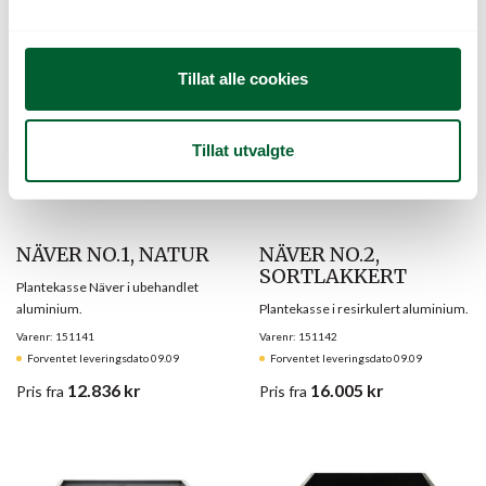
l
g
Tillat alle cookies
Tillat utvalgte
NÄVER NO.1, NATUR
NÄVER NO.2,
SORTLAKKERT
Plantekasse Näver i ubehandlet
aluminium.
Plantekasse i resirkulert aluminium.
Varenr: 151141
Varenr: 151142
Forventet leveringsdato 09.09
Forventet leveringsdato 09.09
12.836
kr
16.005
kr
Pris
fra
Pris
fra