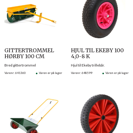
GITTERTROMMEL
HJUL TIL EKEBY 100
HØRBY 100 CM
4,0-8 K
Bred gittertrommel
Hjul til Ekeby trillebår.
Varenr: 641360
Varen er på lager
Varenr: 648599
Varen er på lager