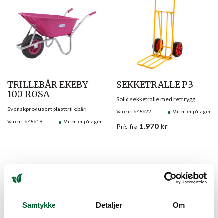
TRILLEBÅR EKEBY
SEKKETRALLE P3
100 ROSA
Solid sekketralle med rett rygg.
Svenskprodusert plasttrillebår.
Varenr: 648622
Varen er på lager
Varenr: 648619
Varen er på lager
1.970
kr
Pris
fra
Samtykke
Detaljer
Om