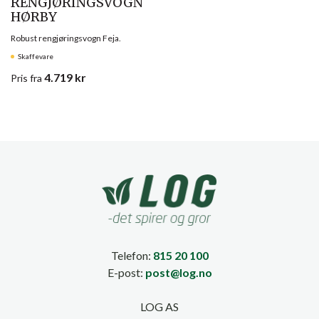
RENGJØRINGSVOGN
HØRBY
Robust rengjøringsvogn Feja.
Skaffevare
4.719
kr
Pris
fra
Telefon:
815 20 100
E-post:
post@log.no
LOG AS