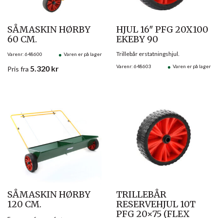
SÅMASKIN HØRBY
HJUL 16″ PFG 20X100
60 CM.
EKEBY 90
Trillebår erstatningshjul.
Varenr: 648600
Varen er på lager
Varenr: 648603
Varen er på lager
5.320
kr
Pris
fra
SÅMASKIN HØRBY
TRILLEBÅR
120 CM.
RESERVEHJUL 10T
PFG 20×75 (FLEX