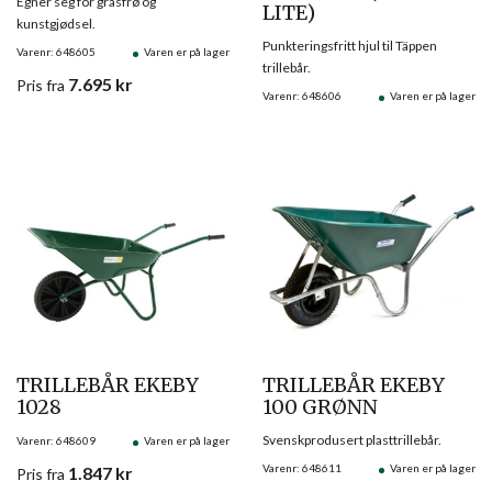
Egner seg for grasfrø og
LITE)
kunstgjødsel.
Punkteringsfritt hjul til Täppen
Varenr: 648605
Varen er på lager
trillebår.
7.695
kr
Pris
fra
Varenr: 648606
Varen er på lager
TRILLEBÅR EKEBY
TRILLEBÅR EKEBY
1028
100 GRØNN
Svenskprodusert plasttrillebår.
Varenr: 648609
Varen er på lager
Varenr: 648611
Varen er på lager
1.847
kr
Pris
fra