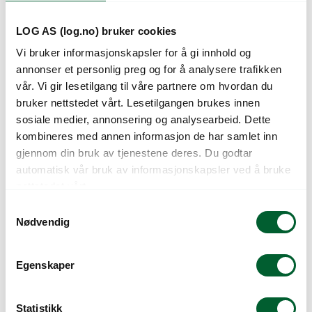
LOG AS (log.no) bruker cookies
TRILLEBÅR EKEBY 90
TRILLEBÅR EKEBY 90
Vi bruker informasjonskapsler for å gi innhold og
PFG SVART
PFG GUL
annonser et personlig preg og for å analysere trafikken
Laget med lett stålramme i Sverige.
Laget med lett stålramme i Sverige.
vår. Vi gir lesetilgang til våre partnere om hvordan du
Varenr: 648623
Varen er på lager
Varenr: 648625
Varen er på lager
bruker nettstedet vårt. Lesetilgangen brukes innen
sosiale medier, annonsering og analysearbeid. Dette
kombineres med annen informasjon de har samlet inn
gjennom din bruk av tjenestene deres. Du godtar
automatisk vår bruk av informasjonskapsler ved å bruke
nettstedet vårt.
S
Nødvendig
a
m
t
Egenskaper
y
PAKKEKJERRE (1,15M
TRANSPORTVOGN
k
X 0,74M)
M/BREMS (2MX1M)
k
Statistikk