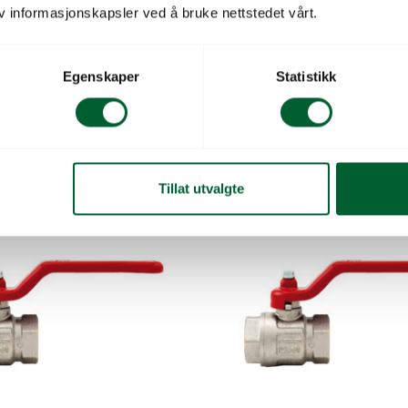
v informasjonskapsler ved å bruke nettstedet vårt.
vnt 3/4’ut 3/4’innv
Kuleventil 3/4’utv 3/4’i
il 3/4» utv.gj x 3/4» innv.gj. 50
Kuleventil i PVC. 3/4″» utv.gj x 3/4
Maks 10 bar
Egenskaper
Statistikk
524
Varen er på lager
Varenr: 54903530
V
r
Pris
fra
47
kr
Tillat utvalgte