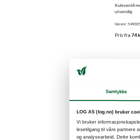
Kuleventil m
utvendig
Varenr: 54903
Pris
fra
74
k
Samtykke
LOG AS (log.no) bruker coo
Vi bruker informasjonskapsler
lesetilgang til våre partnere
og analysearbeid. Dette kom