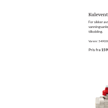
Kuleventi
For sikker a
vanningsanl
tilkobling.
Varenr: 54903
Pris
fra
159