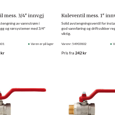
l mess. 3/4″ innv.gj
Kuleventil mess. 1″ innv
vstengning av vannstrøm i
Solid avstengningsventil for insta
egg og rørsystemer med 3/4″
god vannføring og driftssikker re
viktig.
801
Varen er på lager
Varenr: 54903802
V
kr
Pris
fra
242
kr