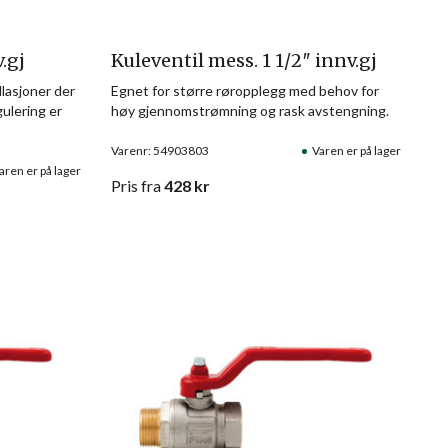
.gj
Kuleventil mess. 1 1/2″ innv.gj
llasjoner der
Egnet for større røropplegg med behov for
gulering er
høy gjennomstrømning og rask avstengning.
Varenr: 54903803
Varen er på lager
aren er på lager
Pris
fra
428
kr