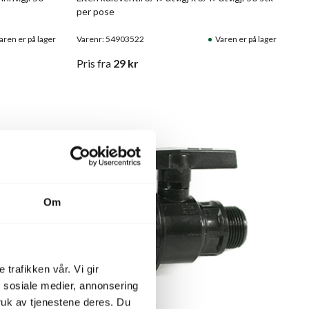
per pose
aren er på lager
Varenr: 54903522
Varen er på lager
Pris
fra
29
kr
Om
 trafikken vår. Vi gir
n sosiale medier, annonsering
uk av tjenestene deres. Du