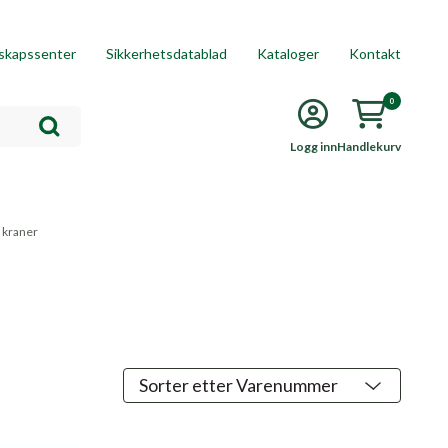
skapssenter
Sikkerhetsdatablad
Kataloger
Kontakt
0
Logg inn
Handlekurv
g kraner