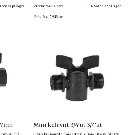
aren er på lager
Varenr: 54903509
Varen er på lager
Pris
fra
158
kr
4’inn
Mini kulevnt 3/4’ut 3/4’ut
 innv.gj. 50
Liten kuleventil 3/4» utv.gj x 3/4» utv.gj. 50 stk