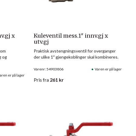
v.gj x
Kuleventil mess.1″ innv.gj x
utv.gj
llom
Praktisk avstengningsventil for overganger
g og
der ulike 1″ gjengekoblinger skal kombineres.
Varenr: 54903806
Varen er på lager
aren er på lager
Pris
fra
261
kr