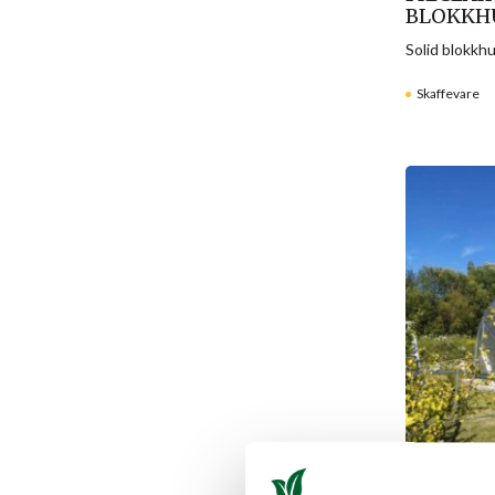
BLOKKH
Solid blokkh
Skaffevare