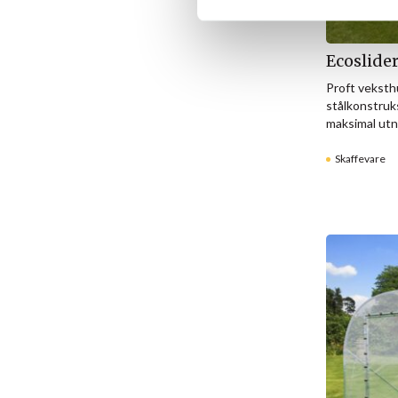
v
a
l
Ecoslide
g
Proft veksth
stålkonstruk
maksimal utn
Skaffevare