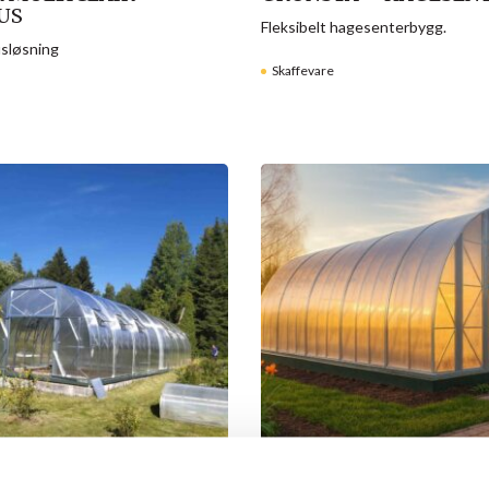
US
Fleksibelt hagesenterbygg.
usløsning
Skaffevare