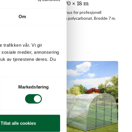
Ecoslider ES70 × 18 m
d 10 mm
Stort tunnelveksthus for profesjonell
Om
produksjon. 10 mm polycarbonat. Bredde 7 m.
Skaffevare
 trafikken vår. Vi gir
n sosiale medier, annonsering
uk av tjenestene deres. Du
Markedsføring
Tillat alle cookies