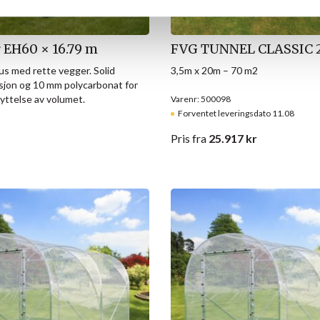
r EH60 × 16.79 m
FVG TUNNEL CLASSIC 
us med rette vegger. Solid
3,5m x 20m – 70 m2
sjon og 10 mm polycarbonat for
yttelse av volumet.
Varenr: 500098
Forventet leveringsdato 11.08
Pris
fra
25.917
kr