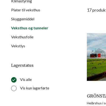
Klimastyring
17
produk
Plater til veksthus
Skyggemiddel
Veksthus og tunneler
Veksthusfolie
Vekstlys
Lagerstatus
Vis alle
Vis kun lagerførte
GRÖNST
Helårshus i 