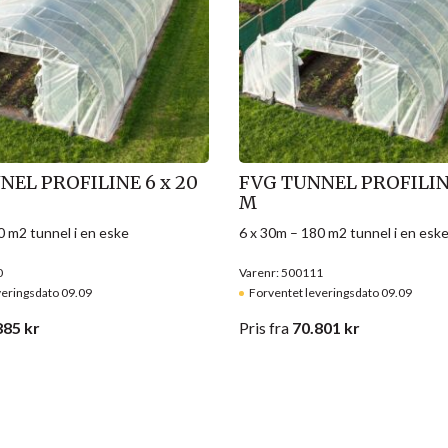
NEL PROFILINE 6 x 20
FVG TUNNEL PROFILINE
M
0 m2 tunnel i en eske
6 x 30m – 180 m2 tunnel i en esk
0
Varenr: 500111
veringsdato 09.09
Forventet leveringsdato 09.09
885
kr
Pris
fra
70.801
kr