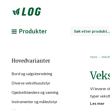
Produkter
Hjem
›
Veksth
Hovedvarianter
Vek
Bord og salgsinnredning
Diverse veksthusutstyr
Vi leverer s
Gjødselblandere og vanning
typer vekst
Instrumenter og måleutstyr
Les mer