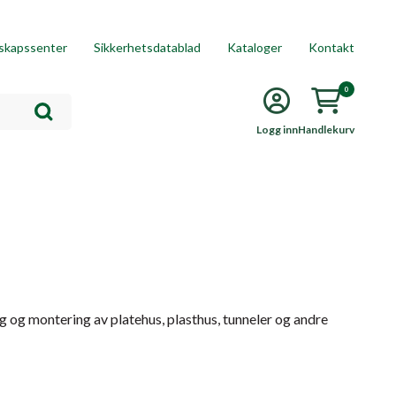
skapssenter
Sikkerhetsdatablad
Kataloger
Kontakt
0
Logg inn
Handlekurv
ng og montering av platehus, plasthus, tunneler og andre