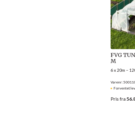
FVG TUN
M
6 x 20m – 12
Varenr: 50011
Forventet le
Pris
fra
56.