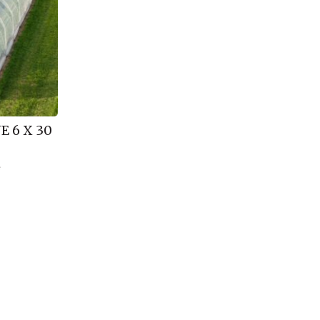
 6 X 30
e