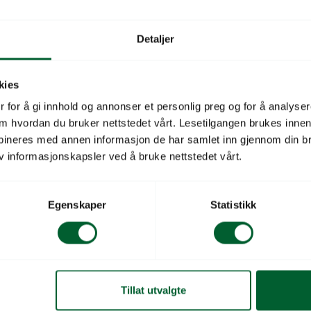
r ES50 × 10 m
Ecoslider ES60 × 16 m
elhus med 10 mm
Profesjonelt tunnelveksthus me
Detaljer
plater. Bredde 5 m – egnet for
polycarbonat. Bredde 6 m
dyrking og produksjon i nordisk
Skaffevare
kies
 for å gi innhold og annonser et personlig preg og for å analysere
 om hvordan du bruker nettstedet vårt. Lesetilgangen brukes inne
bineres med annen informasjon de har samlet inn gjennom din br
v informasjonskapsler ved å bruke nettstedet vårt.
Egenskaper
Statistikk
Tillat utvalgte