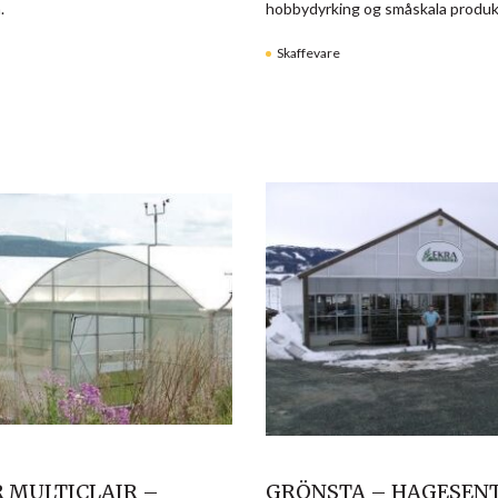
.
hobbydyrking og småskala produk
Skaffevare
R MULTICLAIR –
GRÖNSTA – HAGESEN