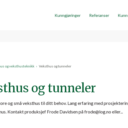
Kunngjøringer
Referanser
Kunn
us og veksthusteknikk
›
Veksthus og tunneler
sthus og tunneler
tore og små veksthus til ditt behov. Lang erfaring med prosjekteri
hus. Kontakt produksjef Frode Davidsen på frode@log.no eller...