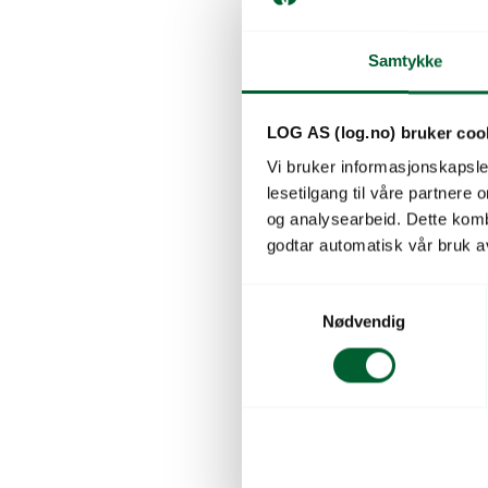
Ecoslide
Solide tunn
Samtykke
polycarbonat
profesjonell 
klima.
LOG AS (log.no) bruker coo
Skaffevare
Vi bruker informasjonskapsler
lesetilgang til våre partnere
og analysearbeid. Dette kom
godtar automatisk vår bruk a
S
Nødvendig
a
m
t
y
k
k
e