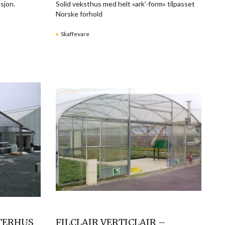
sjon.
Solid veksthus med helt «ark’-form» tilpasset
Norske forhold
Skaffevare
TERHUS
FILCLAIR VERTICLAIR –