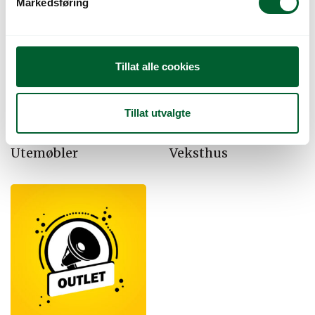
Markedsføring
a
l
g
Tillat alle cookies
Tillat utvalgte
Utemøbler
Veksthus