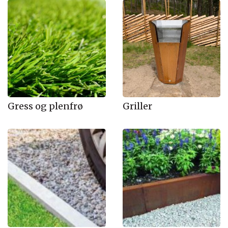
Gress og plenfrø
Griller