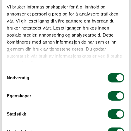
Vi bruker informasjonskapsler for å gi innhold og
annonser et personlig preg og for å analysere trafikken
vår. Vi gir lesetilgang til våre partnere om hvordan du
bruker nettstedet vårt. Lesetilgangen brukes innen
Selvvannings- og
Selvvanningsrør
sosiale medier, annonsering og analysearbeid. Dette
nedgravingskasser
kombineres med annen informasjon de har samlet inn
gjennom din bruk av tjenestene deres. Du godtar
automatisk vår bruk av informasjonskapsler ved å bruke
nettstedet vårt.
S
Nødvendig
a
m
t
Egenskaper
y
k
Solcelledrevet
Sykkelstativer
k
Statistikk
utebelysning
e
v