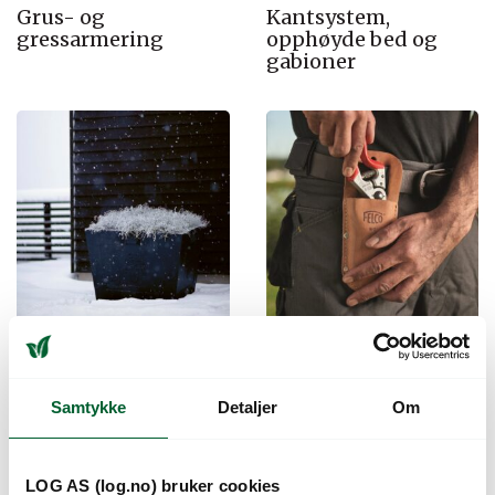
Grus- og
Kantsystem,
gressarmering
opphøyde bed og
gabioner
Plantekasser
Redskap og utstyr
Samtykke
Detaljer
Om
LOG AS (log.no) bruker cookies