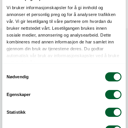
Vi bruker informasjonskapsler for å gi innhold og
Rekkverkskasser
annonser et personlig preg og for å analysere trafikken
vår. Vi gir lesetilgang til våre partnere om hvordan du
bruker nettstedet vårt. Lesetilgangen brukes innen
sosiale medier, annonsering og analysearbeid. Dette
kombineres med annen informasjon de har samlet inn
gjennom din bruk av tjenestene deres. Du godtar
automatisk vår bruk av informasjonskapsler ved å bruke
nettstedet vårt.
S
Telefon:
815 20 100
Nødvendig
a
E-post:
post@log.no
m
t
Egenskaper
LOG AS
y
Nedre Kalbakkvei 88
k
1081 Oslo
k
Statistikk
Org.nr NO 983 473 997 MVA
e
Medlem av Grønt Punkt og Norsirk
v