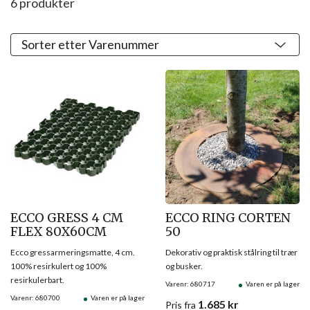
6
produkter
ECCO GRESS 4 CM
ECCO RING CORTEN
FLEX 80X60CM
50
Ecco gressarmeringsmatte, 4 cm.
Dekorativ og praktisk stålring til trær
100% resirkulert og 100%
og busker.
resirkulerbart.
Varenr: 680717
Varen er på lager
Varenr: 680700
Varen er på lager
1.685
kr
Pris
fra