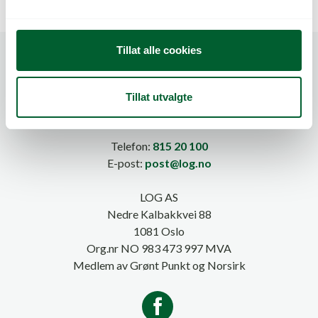
l
g
Tillat alle cookies
Tillat utvalgte
Telefon:
815 20 100
E-post:
post@log.no
LOG AS
Nedre Kalbakkvei 88
1081 Oslo
Org.nr NO 983 473 997 MVA
Medlem av Grønt Punkt og Norsirk