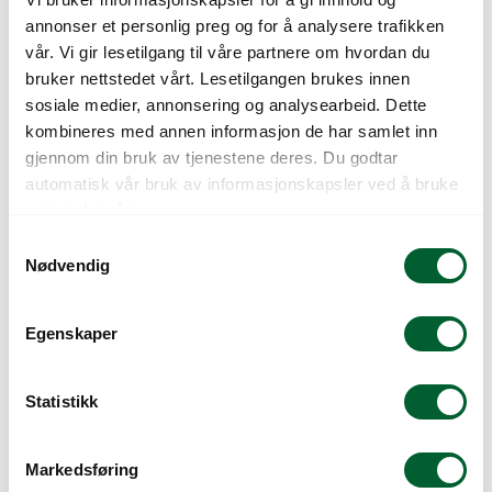
annonser et personlig preg og for å analysere trafikken
vår. Vi gir lesetilgang til våre partnere om hvordan du
bruker nettstedet vårt. Lesetilgangen brukes innen
sosiale medier, annonsering og analysearbeid. Dette
kombineres med annen informasjon de har samlet inn
gjennom din bruk av tjenestene deres. Du godtar
automatisk vår bruk av informasjonskapsler ved å bruke
nettstedet vårt.
S
ECCO
ECCO
Nødvendig
a
GRUSARMERING
GRUSARMERING
m
GRÅ, 3 CM
GRÅ, 4 CM 160X120
t
CM
Egenskaper
Bestselger! ECCOgravel
y
grusarmeringsmatte 160×120 cm,
EccoGravel grusarmering, 4 cm, grå
k
3cm høy.
resirkulert plast
k
Statistikk
Varenr: 681168
Varen er på lager
Varenr: 681169
Varen er på lager
e
395
kr
470
kr
Pris
fra
Pris
fra
v
Markedsføring
a