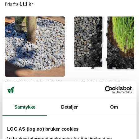
111
kr
Pris
fra
ECCO RING CORTEN
MULTIDAL GRUS-
100
OG GRESSMATTE
3CM GRÅ
Dekorativ og praktisk stålring til trær
113,2X78,3/0,89M2
og busker.
Samtykke
Detaljer
Om
Armering for både grus og gress.
Varenr: 680719
Varen er på lager
Innovativt ergonomisk klikksystem.
3.932
kr
Pris
fra
Varenr: 681165
Varen er på lager
LOG AS (log.no) bruker cookies
261
kr
Pris
fra
Vi bruker informasjonskapsler for å gi innhold og