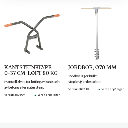
KANTSTEINKLYPE,
JORDBOR, Ø70 MM
0-37 CM, LØFT 80 KG
Jordbor lager hull til
Manuell klype for løfting av kantstein
stopler/gjerdestolper.
av betong eller naturstein.
Varenr: 680610
Varen er på lager
Varenr: 680609
Varen er på lager