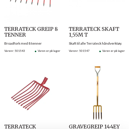
TERRATECK GREIP 8
TERRATECK SKAFT
TENNER
1,55M T
Broadfork med 8 tenner
Skaft til alle Terrateck håndverktøy.
Varenr: 501543
Varen er på lager
Varenr: 501547
Varen er på lager
TERRATECK
GRAVEGREIP 144EY