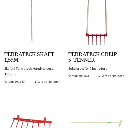
TERRATECK SKAFT
TERRATECK GREIP
1,55M
5-TENNER
Skaft til Terrrateck Håndrensere.
Solid greip for å løsne jord
155 cm
Varenr: 501183
Varen er på lager
Varenr: 501133
Varen er på lager