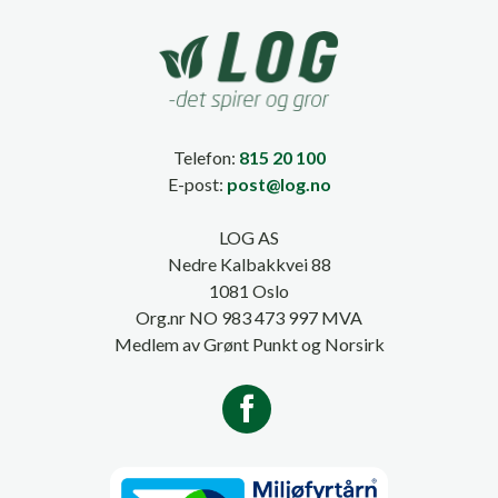
Telefon:
815 20 100
E-post:
post@log.no
LOG AS
Nedre Kalbakkvei 88
1081 Oslo
Org.nr NO 983 473 997 MVA
Medlem av Grønt Punkt og Norsirk