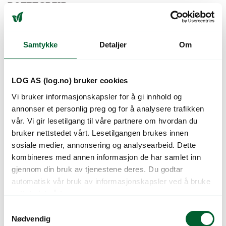
POTETGREIP
Brukes for å løse opp jord, kompost.
Potetgrep for effektiv jordarbeiding
Varenr: 674106
Varen er på lager
Varenr: 501571
Varen er på lager
Samtykke
Detaljer
Om
1.250
kr
Pris
fra
LOG AS (log.no) bruker cookies
Vi bruker informasjonskapsler for å gi innhold og
annonser et personlig preg og for å analysere trafikken
vår. Vi gir lesetilgang til våre partnere om hvordan du
bruker nettstedet vårt. Lesetilgangen brukes innen
sosiale medier, annonsering og analysearbeid. Dette
kombineres med annen informasjon de har samlet inn
gjennom din bruk av tjenestene deres. Du godtar
POTETGREIP
DRILLPLANTER
automatisk vår bruk av informasjonskapsler ved å bruke
Ø80MM
Spesielt egnet for opptak av poteter.
nettstedet vårt.
Sparer ryggen ved planting av
Varenr: 674354
Varen er på lager
S
blomster, småplanter og
Nødvendig
a
blomsterløk.