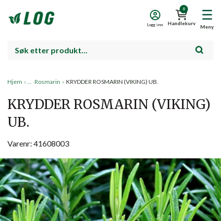
0
Handlekurv
Logg inn
Meny
Hjem
›
Rosmarin
›
KRYDDER ROSMARIN (VIKING) UB.
KRYDDER ROSMARIN (VIKING)
UB.
Varenr: 41608003