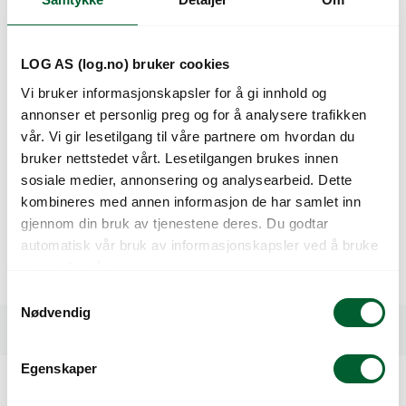
Beskrivelse
LOG AS (log.no) bruker cookies
Vi bruker informasjonskapsler for å gi innhold og
Opprettvoksnede, buskete vekst. Kraftig aroma. Stor
annonser et personlig preg og for å analysere trafikken
bladmasse. Til konsum.
vår. Vi gir lesetilgang til våre partnere om hvordan du
bruker nettstedet vårt. Lesetilgangen brukes innen
Latinsk navn:
Rosmarinus offficinalis
sosiale medier, annonsering og analysearbeid. Dette
kombineres med annen informasjon de har samlet inn
Frø pr. gram: 1000
gjennom din bruk av tjenestene deres. Du godtar
Spiretid (dager): 14-21
automatisk vår bruk av informasjonskapsler ved å bruke
nettstedet vårt.
Spiretemperatur (°C): 18-21
S
Nødvendig
a
Spesifikasjoner
m
t
Egenskaper
y
k