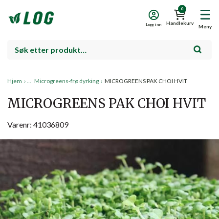
0
Handlekurv
Logg inn
Meny
Hjem
›
Microgreens-frø dyrking
›
MICROGREENS PAK CHOI HVIT
MICROGREENS PAK CHOI HVIT
Varenr: 41036809