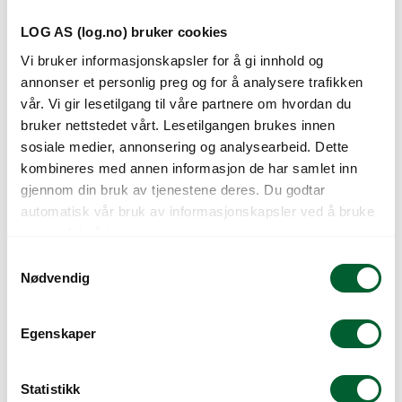
LOG AS (log.no) bruker cookies
Vi bruker informasjonskapsler for å gi innhold og
annonser et personlig preg og for å analysere trafikken
vår. Vi gir lesetilgang til våre partnere om hvordan du
bruker nettstedet vårt. Lesetilgangen brukes innen
sosiale medier, annonsering og analysearbeid. Dette
kombineres med annen informasjon de har samlet inn
MICROGREENS
MICROGREENS PAK
MIZUNA RØD (UB.)
CHOI GRØNN
gjennom din bruk av tjenestene deres. Du godtar
automatisk vår bruk av informasjonskapsler ved å bruke
nettstedet vårt.
S
Nødvendig
a
m
t
Egenskaper
y
k
k
Statistikk