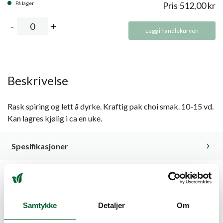
På lager
Pris
512,00
kr
Legg i handlekurven
Beskrivelse
Rask spiring og lett å dyrke. Kraftig pak choi smak. 10-15 vd.
Kan lagres kjølig i ca en uke.
Spesifikasjoner
Kunder så også på
Samtykke
Detaljer
Om