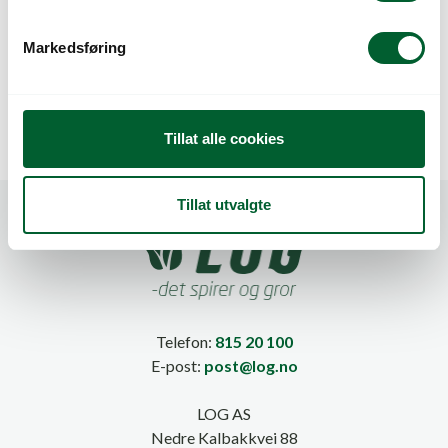
e
MICROGREENS
MICROGREENS
v
PURRE (ØKO)
PURRE ORIENTALE
Markedsføring
a
UB.
l
g
Tillat alle cookies
Tillat utvalgte
Telefon:
815 20 100
E-post:
post@log.no
LOG AS
Nedre Kalbakkvei 88