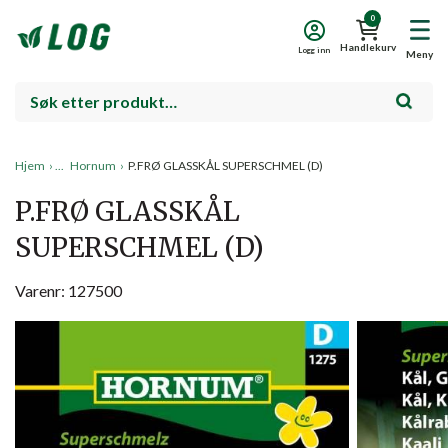
0
Handlekurv
Logg inn
Meny
Hjem
›
Hornum
›
P.FRØ GLASSKÅL SUPERSCHMEL (D)
P.FRØ GLASSKÅL
SUPERSCHMEL (D)
Varenr: 127500