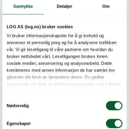
Samtykke
Detaljer
Om
Kunder så også på
LOG AS (log.no) bruker cookies
Vi bruker informasjonskapsler for å gi innhold og
annonser et personlig preg og for å analysere trafikken
vår. Vi gir lesetilgang til våre partnere om hvordan du
bruker nettstedet vårt. Lesetilgangen brukes innen
sosiale medier, annonsering og analysearbeid. Dette
kombineres med annen informasjon de har samlet inn
gjennom din bruk av tjenestene deres. Du godtar
automatisk vår bruk av informasjonskapsler ved å bruke
nettstedet vårt.
P.FRØ FRØKENHAT
P.FRØ FRØKENHAT
PURPLE P (D)
RED/LIME (D)
S
Nødvendig
a
m
t
Egenskaper
y