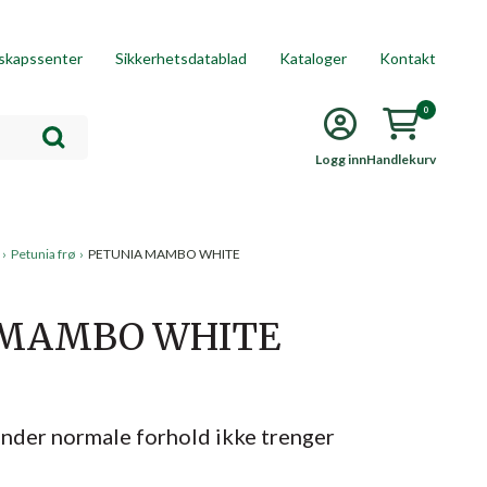
skapssenter
Sikkerhetsdatablad
Kataloger
Kontakt
0
Logg inn
Handlekurv
›
Petunia frø
›
PETUNIA MAMBO WHITE
 MAMBO WHITE
under normale forhold ikke trenger