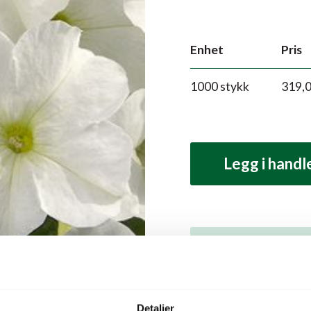
Enhet
Pris
1000 stykk
319,
Legg i hand
Produktbeskrivelse
Beskrivelse
Detaljer