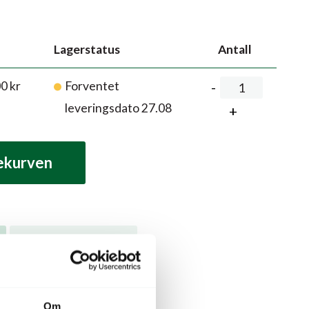
Lagerstatus
Antall
00
kr
Forventet
leveringsdato 27.08
lekurven
Dyrkingsveiledning
Om