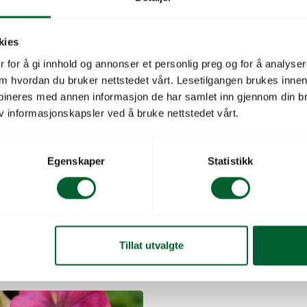
Hardfør serie som er bere
kies
Høyde: 15-20cm
 for å gi innhold og annonser et personlig preg og for å analysere
 om hvordan du bruker nettstedet vårt. Lesetilgangen brukes inne
Sortsserie
bineres med annen informasjon de har samlet inn gjennom din br
v informasjonskapsler ved å bruke nettstedet vårt.
Blomsterfarge
Salgsenhet
Egenskaper
Statistikk
Tillat utvalgte
A MAMBO VIOLET