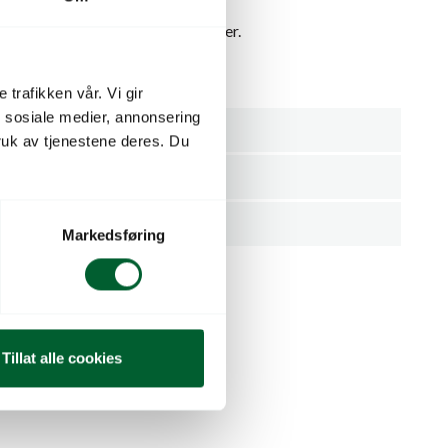
gnet forbruk i bed og urner/kasser.
 trafikken vår. Vi gir
n sosiale medier, annonsering
Mambo
uk av tjenestene deres. Du
Hvit
1000 stykk
Markedsføring
Tillat alle cookies