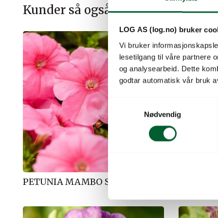
Kunder så også på
LOG AS (log.no) bruker coo
Vi bruker informasjonskapsler
lesetilgang til våre partnere
og analysearbeid. Dette kom
godtar automatisk vår bruk a
S
Nødvendig
a
m
t
y
k
k
PETUNIA MAMBO SWEET PINK
PETUNI
e
v
a