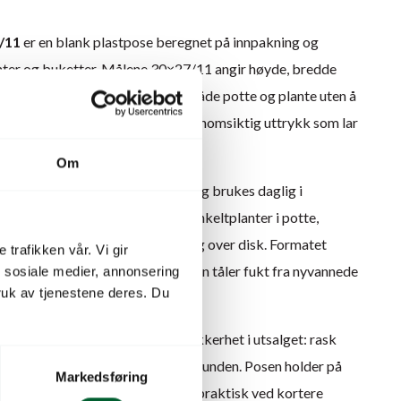
/11
er en blank plastpose beregnet på innpakning og
nter og buketter. Målene 30×27/11 angir høyde, bredde
de, slik at posen favner rundt både potte og plante uten å
anke overflaten gir et rent, gjennomsiktig uttrykk som lar
Om
n
svøp og blomsteremballasje
og brukes daglig i
i. Den egner seg til svøping av enkeltplanter i potte,
ort og som ferdigpakning ved salg over disk. Formatet
 trafikken vår. Vi gir
ore potter, og den blanke plasten tåler fukt fra nyvannede
n sosiale medier, annonsering
uk av tjenestene deres. Du
dusenter
handler det om driftssikkerhet i utsalget: rask
jon og trygg håndtering fram til kunden. Posen holder på
Markedsføring
pen en kort periode, noe som er praktisk ved kortere