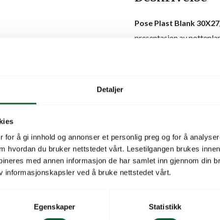
Pose Plast Blank 30X27
presentasjon av pottepla
over åpningen og bunnbred
klemme bladverket. Den bl
planten selv stå i sentrum.
Detaljer
Posen inngår i kategorie
blomsterbutikk og gartner
kies
beskyttelse under transp
 for å gi innhold og annonser et personlig preg og for å analysere
passer mindre og mellomst
 om hvordan du bruker nettstedet vårt. Lesetilgangen brukes inne
bineres med annen informasjon de har samlet inn gjennom din br
planter uten å miste form.
v informasjonskapsler ved å bruke nettstedet vårt.
ST BLANK 22×22,5/10,5
For
forhandlere og pro
svøping, ryddig presentas
Egenskaper
Statistikk
fuktigheten rundt rotklum