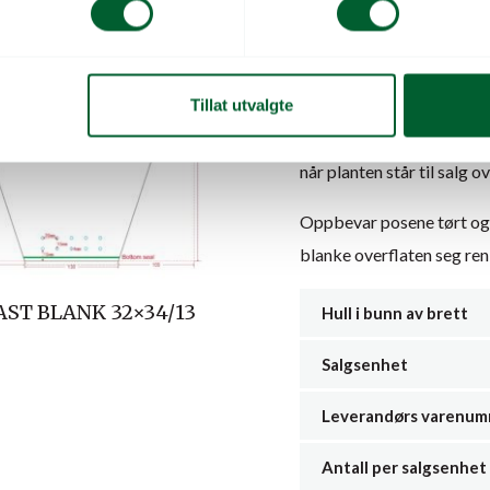
transport mellom produks
Et vanlig spørsmål gjelde
kortvarig svøp og presenta
Tillat utvalgte
luftsirkulasjon over tid k
når planten står til salg ov
Oppbevar posene tørt og fl
blanke overflaten seg ren 
AST BLANK 32×34/13
Hull i bunn av brett
Salgsenhet
Leverandørs varenu
Antall per salgsenhet