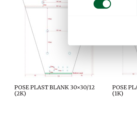
t
y
k
k
e
v
a
l
g
POSE PLAST BLANK 30×30/12
POSE PL
(2K)
(1K)