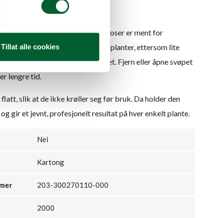
jon og butikk.
r plantens behov for luft. Blanke poser er ment for
sjon, ikke for langtidslagring av planter, ettersom lite
Tillat alle cookies
an gi kondens og stress i bladverket. Fjern eller åpne svøpet
er lengre tid.
att, slik at de ikke krøller seg før bruk. Da holder den
og gir et jevnt, profesjonelt resultat på hver enkelt plante.
Nei
Kartong
mmer
203-300270110-000
2000