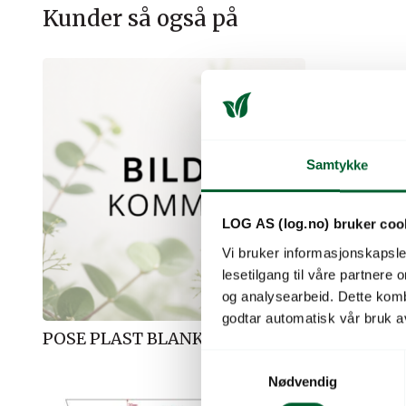
Kunder så også på
Samtykke
LOG AS (log.no) bruker coo
Vi bruker informasjonskapsler
lesetilgang til våre partnere
og analysearbeid. Dette kom
godtar automatisk vår bruk a
POSE PLAST BLANK 16,5×19,5/7
POSE PLA
S
Nødvendig
a
m