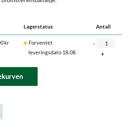
Lagerstatus
Antall
00
kr
Forventet
leveringsdato 18.08
lekurven