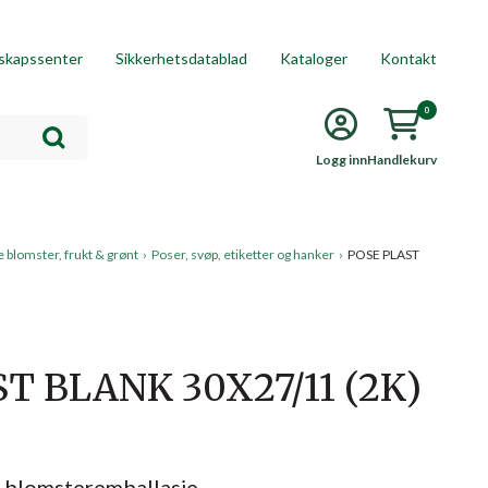
skapssenter
Sikkerhetsdatablad
Kataloger
Kontakt
0
Logg inn
Handlekurv
 blomster, frukt & grønt
›
Poser, svøp, etiketter og hanker
›
POSE PLAST
T BLANK 30X27/11 (2K)
r blomsteremballasje.