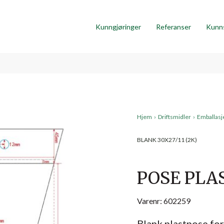
Kunngjøringer
Referanser
Kunn
Hjem
›
Driftsmidler
›
Emballasje
BLANK 30X27/11 (2K)
POSE PLAS
Varenr: 602259
Blank plastpose fo