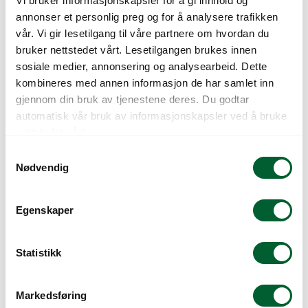
Vi bruker informasjonskapsler for å gi innhold og
annonser et personlig preg og for å analysere trafikken
vår. Vi gir lesetilgang til våre partnere om hvordan du
TERRATECK SÅHJUL
TERRATECK SÅHJUL
bruker nettstedet vårt. Lesetilgangen brukes innen
40B4 REDDIK
40P1 SALAT
sosiale medier, annonsering og analysearbeid. Dette
kombineres med annen informasjon de har samlet inn
gjennom din bruk av tjenestene deres. Du godtar
automatisk vår bruk av informasjonskapsler ved å bruke
nettstedet vårt.
S
Nødvendig
a
m
t
Egenskaper
y
TERRATECK SÅHJUL
TERRATECK SÅHJUL
k
40P2 LØK
40P4
k
Statistikk
SPINAT/REDDIK
e
v
Markedsføring
a