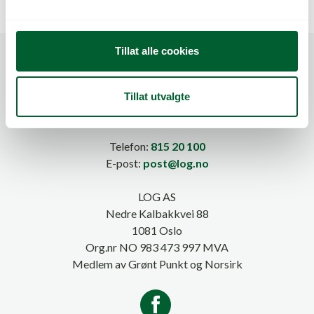
l
g
Tillat alle cookies
Tillat utvalgte
Telefon:
815 20 100
E-post:
post@log.no
LOG AS
Nedre Kalbakkvei 88
1081 Oslo
Org.nr NO 983 473 997 MVA
Medlem av Grønt Punkt og Norsirk