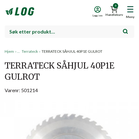
0
Handlekurv
Logg inn
Meny
Hjem
›
Terrateck
›
TERRATECK SÅHJUL 40P1E GULROT
TERRATECK SÅHJUL 40P1E
GULROT
Varenr: 501214