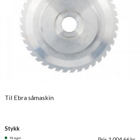
Til Ebra såmaskin
Stykk
På lager
Pris
1.004,66
kr