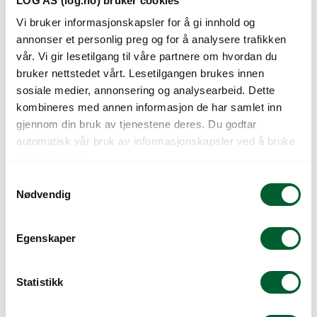
LOG AS (log.no) bruker cookies
Vi bruker informasjonskapsler for å gi innhold og
annonser et personlig preg og for å analysere trafikken
vår. Vi gir lesetilgang til våre partnere om hvordan du
bruker nettstedet vårt. Lesetilgangen brukes innen
BALKONGKASSE
BALKONGKASSE
sosiale medier, annonsering og analysearbeid. Dette
NORDICA 90CM HVIT
NORDICA 90CM
kombineres med annen informasjon de har samlet inn
SORT
gjennom din bruk av tjenestene deres. Du godtar
automatisk vår bruk av informasjonskapsler ved å bruke
nettstedet vårt.
S
Nødvendig
a
m
t
Egenskaper
y
k
k
Statistikk
e
VENEZIA 100CM
VENEZIA 60CM
ANTHRACITE
ANTHRACITE
v