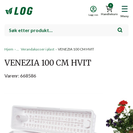
0
Handlekurv
Logg inn
Meny
Hjem
›
Verandakasser i plast
›
VENEZIA 100 CM HVIT
VENEZIA 100 CM HVIT
Varenr: 668586