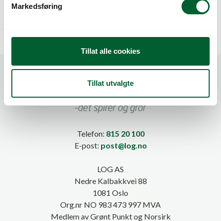
Markedsføring
a
l
g
Tillat alle cookies
Tillat utvalgte
Telefon:
815 20 100
E-post:
post@log.no
LOG AS
Nedre Kalbakkvei 88
1081 Oslo
Org.nr NO 983 473 997 MVA
Medlem av Grønt Punkt og Norsirk