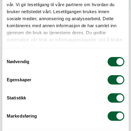
Relaterte produkter
vår. Vi gir lesetilgang til våre partnere om hvordan du
bruker nettstedet vårt. Lesetilgangen brukes innen
sosiale medier, annonsering og analysearbeid. Dette
kombineres med annen informasjon de har samlet inn
Kunder så også på
gjennom din bruk av tjenestene deres. Du godtar
automatisk vår bruk av informasjonskapsler ved å bruke
nettstedet vårt.
S
Nødvendig
a
m
t
Egenskaper
y
k
k
Statistikk
BYARUM BENK
BYARUM BENK STOL,
e
185CM,
NATUR,
v
SVARTLAKKERT,
BRUNLASERT FURU
Markedsføring
a
BRUNLASERT FURU
l