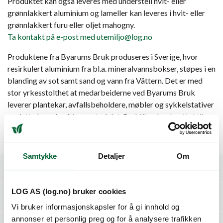
Produktet kan også leveres med understell hvit- eller
grønnlakkert aluminium og lameller kan leveres i hvit- eller
grønnlakkert furu eller oljet mahogny.
Ta kontakt på e-post med utemiljo@log.no
Produktene fra Byarums Bruk produseres i Sverige, hvor
resirkulert aluminium fra bl.a. mineralvannsbokser, støpes i en
blanding av sot samt sand og vann fra Vättern. Det er med
stor yrkesstolthet at medarbeiderne ved Byarums Bruk
leverer plantekar, avfallsbeholdere, møbler og sykkelstativer
av dette bærekraftige materialet. Bedriften har knyttet til
seg dyktige designere, og har et klart definert formspråk som
gir en umiskjennelig signatur på hvert av deres produkter.
Samtykke
Detaljer
Om
Spesifikasjoner
LOG AS (log.no) bruker cookies
Dokumenter / Nedlastninger
Vi bruker informasjonskapsler for å gi innhold og
annonser et personlig preg og for å analysere trafikken