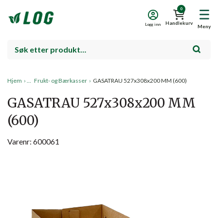
0
Handlekurv
Logg inn
Meny
Hjem
›
Frukt- og Bærkasser
›
GASATRAU 527x308x200 MM (600)
GASATRAU 527x308x200 MM
(600)
Varenr: 600061