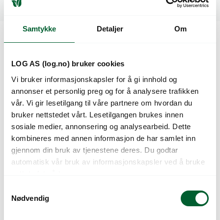
Relaterte produkter
Samtykke
Detaljer
Om
Kunder så også på
LOG AS (log.no) bruker cookies
Vi bruker informasjonskapsler for å gi innhold og
annonser et personlig preg og for å analysere trafikken
vår. Vi gir lesetilgang til våre partnere om hvordan du
bruker nettstedet vårt. Lesetilgangen brukes innen
sosiale medier, annonsering og analysearbeid. Dette
kombineres med annen informasjon de har samlet inn
gjennom din bruk av tjenestene deres. Du godtar
automatisk vår bruk av informasjonskapsler ved å bruke
nettstedet vårt.
BÆRKASSE PAPP 3
GASATRAU
BÆRKURV (2800)
527x308x150 MM
S
(990)
Nødvendig
a
m