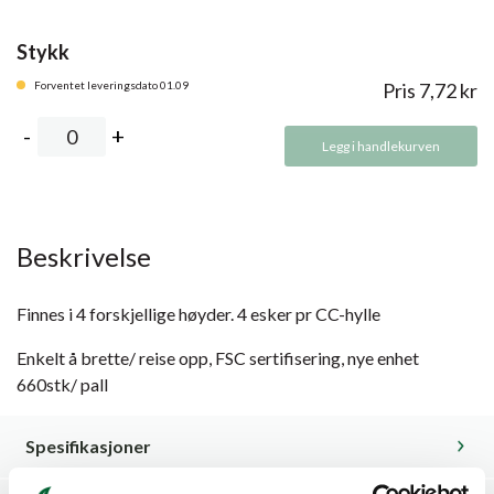
Stykk
Forventet leveringsdato 01.09
Pris
7,72
kr
Legg i handlekurven
Beskrivelse
Finnes i 4 forskjellige høyder. 4 esker pr CC-hylle
Enkelt å brette/ reise opp, FSC sertifisering, nye enhet
660stk/ pall
Spesifikasjoner