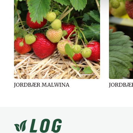
l
g
JORDBÆR MALWINA
JORDBÆ