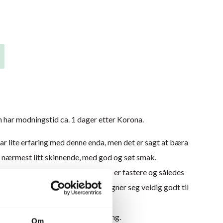
om har modningstid ca. 1 dager etter Korona.
har lite erfaring med denne enda, men det er sagt at bæra
e, nærmest litt skinnende, med god og søt smak.
je noe mindre enn for Korona, men er fastere og således
gnet for lagring, selv om Glede egner seg veldig godt til
 etter sigende øke noe etter høsting.
Om