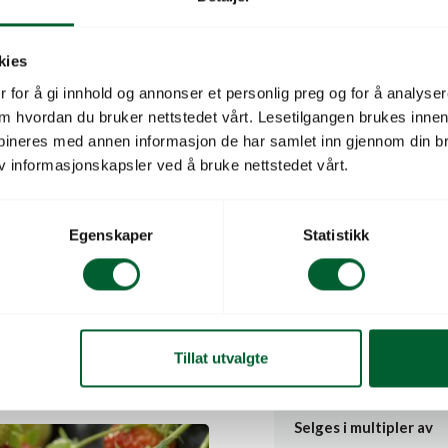
Plante moderat sterk mot 
kies
Glede er mot rotstokkråte
 for å gi innhold og annonser et personlig preg og for å analysere
Minimum 1 full CC med 10
 om hvordan du bruker nettstedet vårt. Lesetilgangen brukes inne
bineres med annen informasjon de har samlet inn gjennom din br
Leveres som pluggplante 
v informasjonskapsler ved å bruke nettstedet vårt.
For info kontakt post@
Egenskaper
Statistikk
Plantetype
Voksemåte
Blomsterfarge
Tillat utvalgte
 FLORICE
Salgsenhet
Selges i multipler av