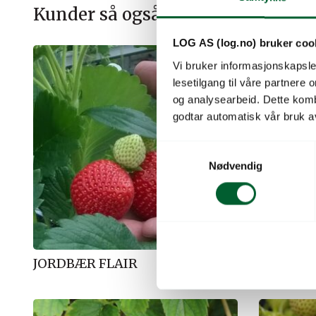
Kunder så også på
LOG AS (log.no) bruker coo
Vi bruker informasjonskapsler
lesetilgang til våre partnere
og analysearbeid. Dette kom
godtar automatisk vår bruk a
S
Nødvendig
a
m
t
y
k
k
JORDBÆR FLAIR
JORDBÆR
e
v
a