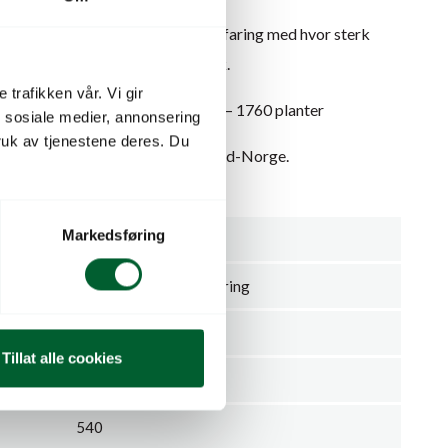
meldugg. Vi har ikke per i dag erfaring med hvor sterk
 men det er antatt denne er sterk.
 trafikken vår. Vi gir
-pakk. 1CC = 11 hyller a 4 brett – 1760 planter
n sosiale medier, annonsering
uk av tjenestene deres. Du
i 10-pakk – For Sør, Midt- og Nord-Norge.
log.no
Markedsføring
Pluggplanter
Junibærende / june bæring
Hvit
Tillat alle cookies
Stykk
540