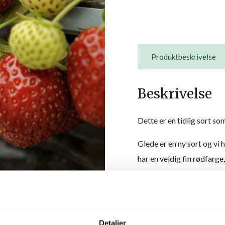
Produktbeskrivelse
Beskrivelse
Dette er en tidlig sort s
Glede er en ny sort og vi 
har en veldig fin rødfarg
I snitt er nok bære kansk
bedre å håndtere og mer e
direktesalg.
Brix verdien (sødme) skal
Detaljer