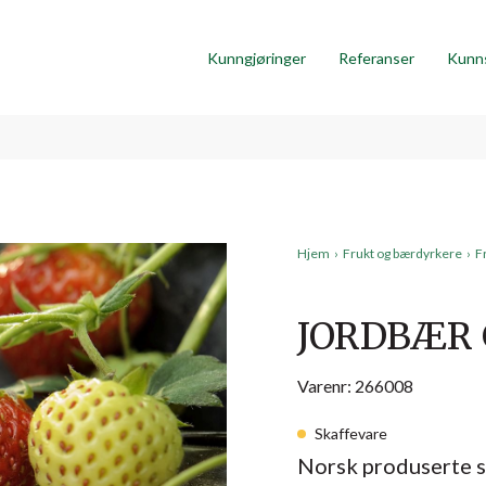
Kunngjøringer
Referanser
Kunn
Hjem
›
Frukt og bærdyrkere
›
F
JORDBÆR 
Varenr: 266008
Skaffevare
Norsk produserte s