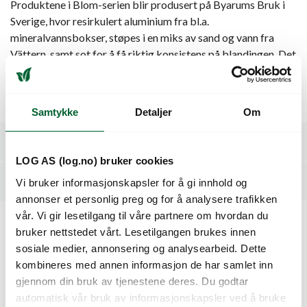
Produktene i Blom-serien blir produsert på Byarums Bruk i
Sverige, hvor resirkulert aluminium fra bl.a.
mineralvannsbokser, støpes i en miks av sand og vann fra
Vättern, samt sot for å få riktig konsistens på blandingen. Det
er med stor yrkesstolthet at medarbeiderne ved Byarums
Bruk leverer plantekar, avfallsbeholdere, møbler og
sykkelstativer av dette bærekraftige materialet.
Samtykke
Detaljer
Om
Spesifikasjoner
LOG AS (log.no) bruker cookies
Relaterte produkter
Vi bruker informasjonskapsler for å gi innhold og
annonser et personlig preg og for å analysere trafikken
vår. Vi gir lesetilgang til våre partnere om hvordan du
bruker nettstedet vårt. Lesetilgangen brukes innen
Kunder så også på
sosiale medier, annonsering og analysearbeid. Dette
kombineres med annen informasjon de har samlet inn
gjennom din bruk av tjenestene deres. Du godtar
automatisk vår bruk av informasjonskapsler ved å bruke