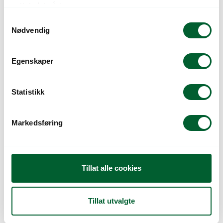
nettstedet vårt.
S
Nødvendig
a
m
t
Egenskaper
y
k
SMÅ BLOM,
STOR BLOM, NATUR
SORTLAKKERT
k
Statistikk
e
v
Markedsføring
a
l
g
Tillat alle cookies
Tillat utvalgte