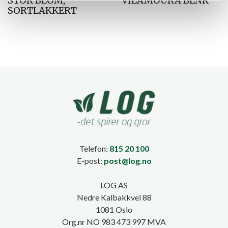
STOR BLOM,
VILAMOURA BENK
SORTLAKKERT
Telefon:
815 20 100
E-post:
post@log.no
LOG AS
Nedre Kalbakkvei 88
1081 Oslo
Org.nr NO 983 473 997 MVA