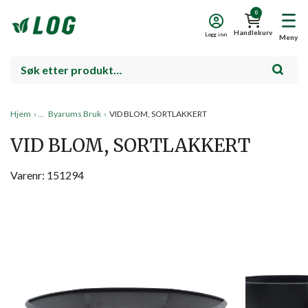
0
Handlekurv
Logg inn
Meny
Hjem
›
Byarums Bruk
›
VID BLOM, SORTLAKKERT
VID BLOM, SORTLAKKERT
Varenr: 151294